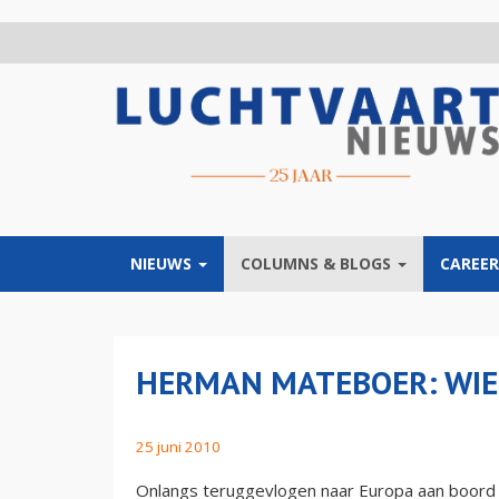
Overslaan
en
naar
de
inhoud
gaan
NIEUWS
COLUMNS & BLOGS
CAREER
HERMAN MATEBOER: WIE
25 juni 2010
Onlangs teruggevlogen naar Europa aan boord va