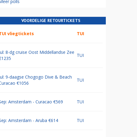
Meer polls
VOORDELIGE RETOURTICKETS
TUI vliegtickets
TUI
Jul: 8-dg cruise Oost Middellandse Zee
TUI
€1235
Jul: 9-daagse Chogogo Dive & Beach
TUI
Curacao €1056
Sep: Amsterdam - Curacao €569
TUI
Sep: Amsterdam - Aruba €614
TUI