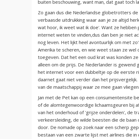
buiten beschouwing, want man, dat gaat toch l
Zo gaan dus die Nederlandse globetrotters de 
verbaasde uitdrukking waar aan je ze altijd her
wat hoor, ik weet wat ik doe'. Want ze hebben 
internet weten te vinden,dus dan ben je niet ach
nog leven. Het lijkt heel avontuurlijk om met zo
Amerika te scheren, en wie weet staan ze wel do
toegeven. Dat het een oud krat was konden ze n
alleen om de prijs. De Nederlander is gewend g
het internet voor een dubbeltje op de eerste ri
daarnet gaat niet verder dan het prijsvergelijk. 
van de maatschappij waar ze mee gaan vliegen
Jan met de Pet kan op een consumentensite be
of de alomtegenwoordige lichaamsgeuren bij a
van het onderhoud of 'grijze onderdelen', de tr
verkeersleiding, de wilde beesten die de baan
door. De nomade op zoek naar een scherp geprij
bestaan van een zwarte lijst met airlines die in