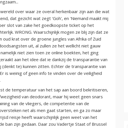
angzaam...
wereld over waar ze overal herkenbaar zijn aan die wat
kend, dat gezicht wat zegt 'Goh', en 'Niemand maakt mij
per slot van zake het goedkoopste ticket op het
terlijk. WRONG. Waarschijnlijk mogen ze blij zijn dat ze
'n oud krat over de groene jungles van Afrika of Zuid
odsangsten uit, al zullen ze het wellicht niet gauw
amelijk niet zien toen ze online boekten, het ging
eraakt aan het idee dat ie dankzij de transparantie van
j (denkt te) kunnen zitten. Echter de transparantie van
Er is weinig of geen info te vinden over de veiligheid
.
st de temperatuur van het sap aan boord bekritiseren,
fwezigheid van deodorant, maar hij weet geen snars
aining van de vliegers, de competentie van de
 oversteken net als men gaat starten, en ga zo maar
sd reisje heeft waarschijnlijk geen weet van het
 de ban zijn gedaan. Daar zou Vadertje Staat of Brussel