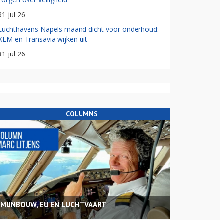
31 jul 26
Luchthavens Napels maand dicht voor onderhoud:
KLM en Transavia wijken uit
31 jul 26
COLUMNS
MIJNBOUW, EU EN LUCHTVAART