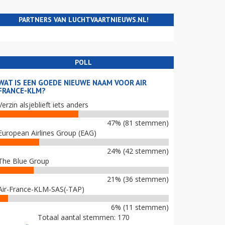
PARTNERS VAN LUCHTVAARTNIEUWS.NL!
POLL
WAT IS EEN GOEDE NIEUWE NAAM VOOR AIR
FRANCE-KLM?
Verzin alsjeblieft iets anders
47% (81 stemmen)
European Airlines Group (EAG)
24% (42 stemmen)
The Blue Group
21% (36 stemmen)
Air-France-KLM-SAS(-TAP)
6% (11 stemmen)
Totaal aantal stemmen: 170