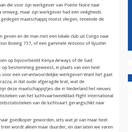
n die voor zijn werkgever van Pointe Noire naar
a omweg, maar zijn werkgever had een veiligheids
en gedegen maatschappij moest vliegen, teneinde de
geven en de man met een lokale club uit Congo naar
tion Boeing 737, of een gammele Antonov of Ilyushin
pen op bijvoorbeeld Kenya Airways of de Suid
ur op bestemming geweest, in plaats van een heel
us voor een verantwoordelijke werkgever! Want het gaat
Brazza, in dat oude afgeragde krat, wat de
zijn deze maatschappijtjes die in Nederland het nieuws
tistieken van het luchtvaartweekblad Flight International
eidsstatistieken van de luchtvaart gerangschikt naar
en maar goedkoper geworden, iets wat je van maar heel
e trein wordt alleen maar duurder, en dan laten we varen