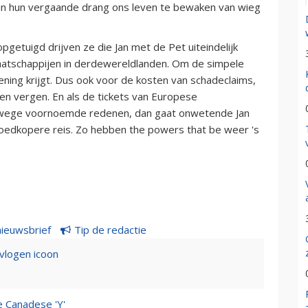
 in hun vergaande drang ons leven te bewaken van wieg
pgetuigd drijven ze die Jan met de Pet uiteindelijk
aatschappijen in derdewereldlanden. Om de simpele
kening krijgt. Dus ook voor de kosten van schadeclaims,
n vergen. En als de tickets van Europese
nwege voornoemde redenen, dan gaat onwetende Jan
goedkopere reis. Zo hebben the powers that be weer 's
nieuwsbrief
Tip de redactie
evlogen icoon
e Canadese 'Y'