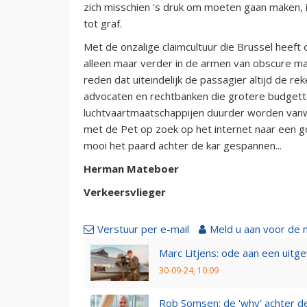
zich misschien 's druk om moeten gaan maken,
tot graf.
Met de onzalige claimcultuur die Brussel heeft o
alleen maar verder in de armen van obscure m
reden dat uiteindelijk de passagier altijd de re
advocaten en rechtbanken die grotere budgette
luchtvaartmaatschappijen duurder worden va
met de Pet op zoek op het internet naar een 
mooi het paard achter de kar gespannen...
Herman Mateboer
Verkeersvlieger
Verstuur per e-mail
Meld u aan voor de 
Marc Litjens: ode aan een uitg
30-09-24, 10:09
Rob Somsen: de 'why' achter d