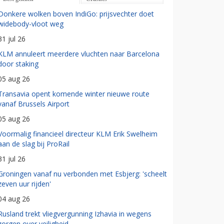
Donkere wolken boven IndiGo: prijsvechter doet
widebody-vloot weg
31 jul 26
KLM annuleert meerdere vluchten naar Barcelona
door staking
05 aug 26
Transavia opent komende winter nieuwe route
vanaf Brussels Airport
05 aug 26
Voormalig financieel directeur KLM Erik Swelheim
aan de slag bij ProRail
31 jul 26
Groningen vanaf nu verbonden met Esbjerg: 'scheelt
zeven uur rijden'
04 aug 26
Rusland trekt vliegvergunning Izhavia in wegens
zorgen over veiligheid