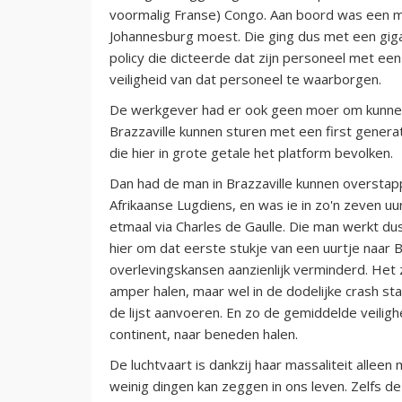
voormalig Franse) Congo. Aan boord was een ma
Johannesburg moest. Die ging dus met een gig
policy die dicteerde dat zijn personeel met e
veiligheid van dat personeel te waarborgen.
De werkgever had er ook geen moer om kunnen 
Brazzaville kunnen sturen met een first genera
die hier in grote getale het platform bevolken.
Dan had de man in Brazzaville kunnen overstap
Afrikaanse Lugdiens, en was ie in zo'n zeven u
etmaal via Charles de Gaulle. Die man werkt d
hier om dat eerste stukje van een uurtje naar 
overlevingskansen aanzienlijk verminderd. Het 
amper halen, maar wel in de dodelijke crash sta
de lijst aanvoeren. En zo de gemiddelde veiligh
continent, naar beneden halen.
De luchtvaart is dankzij haar massaliteit alle
weinig dingen kan zeggen in ons leven. Zelfs d