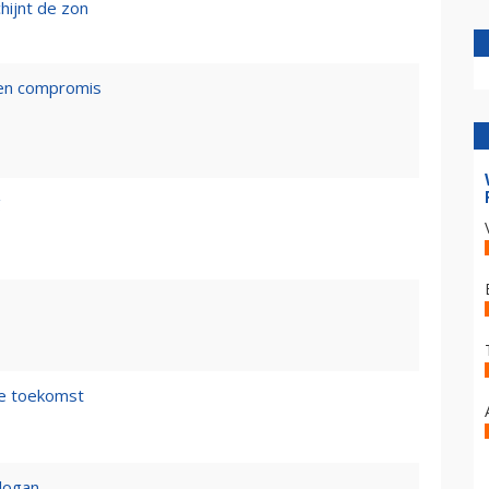
hijnt de zon
een compromis
g
de toekomst
logan