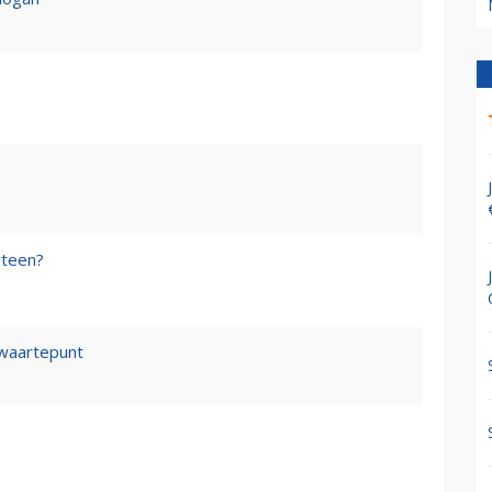
steen?
waartepunt