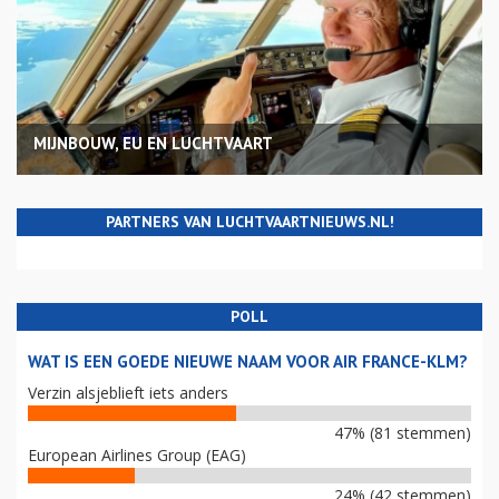
MIJNBOUW, EU EN LUCHTVAART
PARTNERS VAN LUCHTVAARTNIEUWS.NL!
POLL
WAT IS EEN GOEDE NIEUWE NAAM VOOR AIR FRANCE-KLM?
Verzin alsjeblieft iets anders
47% (81 stemmen)
European Airlines Group (EAG)
24% (42 stemmen)