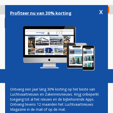
Overslaan
en
x
Digitaal Magazine
Registreer
Check in
naar
Profiteer nu van 30% korting
de
inhoud
gaan
Magazine
Podcasts
Vacatures
Toggl
naviga
Ontvang een jaar lang 30% korting op het beste van
Luchtvaartnieuws en Zakenreisnieuws. Krijg onbeperkt
toegang tot al het nieuws en de bijbehorende Apps.
HARRY HAAS: THE DOG
Ontvang tevens 12 maanden het Luchtvaartnieuws
WHISPERER
Magazine in de mail of op de mat.