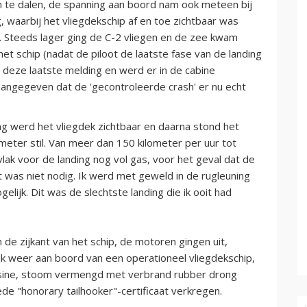
m te dalen, de spanning aan boord nam ook meteen bij
, waarbij het vliegdekschip af en toe zichtbaar was
. Steeds lager ging de C-2 vliegen en de zee kwam
et schip (nadat de piloot de laatste fase van de landing
g deze laatste melding en werd er in de cabine
gegeven dat de 'gecontroleerde crash' er nu echt
ing werd het vliegdek zichtbaar en daarna stond het
meter stil. Van meer dan 150 kilometer per uur tot
vlak voor de landing nog vol gas, voor het geval dat de
t was niet nodig. Ik werd met geweld in de rugleuning
ijk. Dit was de slechtste landing die ik ooit had
 de zijkant van het schip, de motoren gingen uit,
jk weer aan boord van een operationeel vliegdekschip,
rosine, stoom vermengd met verbrand rubber drong
de "honorary tailhooker"-certificaat verkregen.