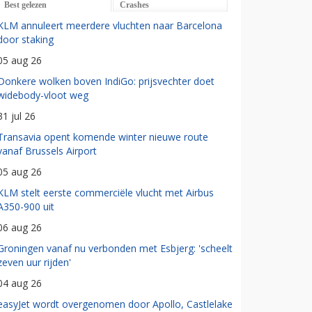
Best gelezen
Crashes
KLM annuleert meerdere vluchten naar Barcelona
door staking
05 aug 26
Donkere wolken boven IndiGo: prijsvechter doet
widebody-vloot weg
31 jul 26
Transavia opent komende winter nieuwe route
vanaf Brussels Airport
05 aug 26
KLM stelt eerste commerciële vlucht met Airbus
A350-900 uit
06 aug 26
Groningen vanaf nu verbonden met Esbjerg: 'scheelt
zeven uur rijden'
04 aug 26
easyJet wordt overgenomen door Apollo, Castlelake