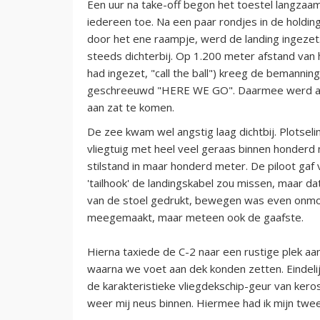
Een uur na take-off begon het toestel langzaa
iedereen toe. Na een paar rondjes in de holding
door het ene raampje, werd de landing ingezet
steeds dichterbij. Op 1.200 meter afstand van h
had ingezet, "call the ball") kreeg de bemannin
geschreeuwd "HERE WE GO". Daarmee werd aan
aan zat te komen.
De zee kwam wel angstig laag dichtbij. Plotsel
vliegtuig met heel veel geraas binnen honderd 
stilstand in maar honderd meter. De piloot gaf 
'tailhook' de landingskabel zou missen, maar da
van de stoel gedrukt, bewegen was even onmogel
meegemaakt, maar meteen ook de gaafste.
Hierna taxiede de C-2 naar een rustige plek aan
waarna we voet aan dek konden zetten. Eindeli
de karakteristieke vliegdekschip-geur van ke
weer mij neus binnen. Hiermee had ik mijn twee