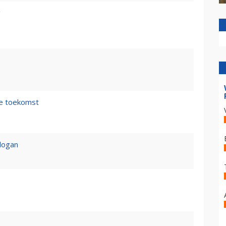
g
de toekomst
logan