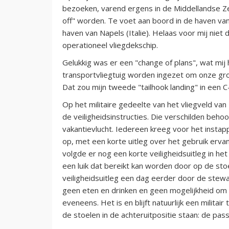
bezoeken, varend ergens in de Middellandse Zee
off" worden. Te voet aan boord in de haven van
haven van Napels (Italie). Helaas voor mij ni
operationeel vliegdekschip.
Gelukkig was er een "change of plans", wat mij
transportvliegtuig worden ingezet om onze gro
Dat zou mijn tweede "tailhook landing" in een 
Op het militaire gedeelte van het vliegveld va
de veiligheidsinstructies. Die verschilden behoor
vakantievlucht. Iedereen kreeg voor het insta
op, met een korte uitleg over het gebruik ervan
volgde er nog een korte veiligheidsuitleg in het
een luik dat bereikt kan worden door op de sto
veiligheidsuitleg een dag eerder door de stewa
geen eten en drinken en geen mogelijkheid om t
eveneens. Het is en blijft natuurlijk een milita
de stoelen in de achteruitpositie staan: de pas