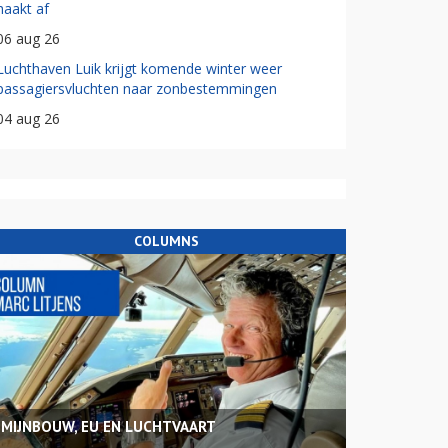
haakt af
06 aug 26
Luchthaven Luik krijgt komende winter weer
passagiersvluchten naar zonbestemmingen
04 aug 26
COLUMNS
MIJNBOUW, EU EN LUCHTVAART