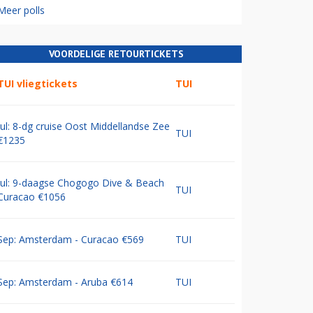
Meer polls
VOORDELIGE RETOURTICKETS
TUI vliegtickets
TUI
Jul: 8-dg cruise Oost Middellandse Zee
TUI
€1235
Jul: 9-daagse Chogogo Dive & Beach
TUI
Curacao €1056
Sep: Amsterdam - Curacao €569
TUI
Sep: Amsterdam - Aruba €614
TUI