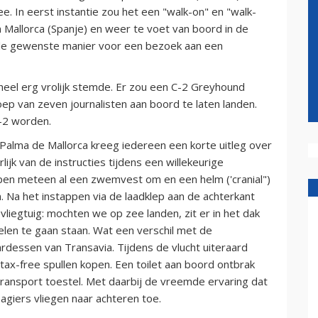
. In eerst instantie zou het een "walk-on" en "walk-
 Mallorca (Spanje) en weer te voet van boord in de
et de gewenste manier voor een bezoek aan een
 heel erg vrolijk stemde. Er zou een C-2 Greyhound
ep van zeven journalisten aan boord te laten landen.
C-2 worden.
n Palma de Mallorca kreeg iedereen een korte uitleg over
lijk van de instructies tijdens een willekeurige
ppen meteen al een zwemvest om en een helm ('cranial")
. Na het instappen via de laadklep aan de achterkant
 vliegtuig: mochten we op zee landen, zit er in het dak
elen te gaan staan. Wat een verschil met de
rdessen van Transavia. Tijdens de vlucht uiteraard
ax-free spullen kopen. Een toilet aan boord ontbrak
ir transport toestel. Met daarbij de vreemde ervaring dat
sagiers vliegen naar achteren toe.