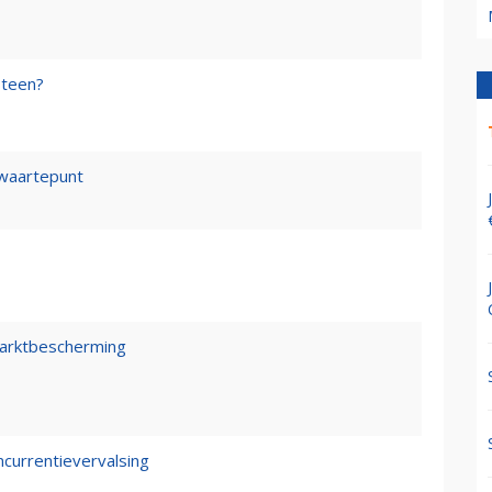
steen?
waartepunt
marktbescherming
ncurrentievervalsing