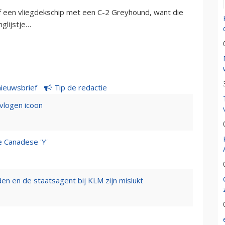
f een vliegdekschip met een C-2 Greyhound, want die
glijstje…
nieuwsbrief
Tip de redactie
evlogen icoon
e Canadese 'Y'
n en de staatsagent bij KLM zijn mislukt