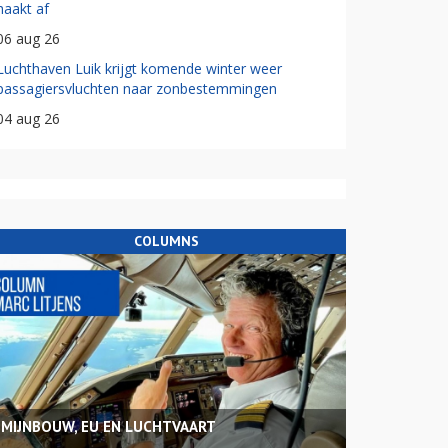
haakt af
06 aug 26
Luchthaven Luik krijgt komende winter weer
passagiersvluchten naar zonbestemmingen
04 aug 26
COLUMNS
MIJNBOUW, EU EN LUCHTVAART