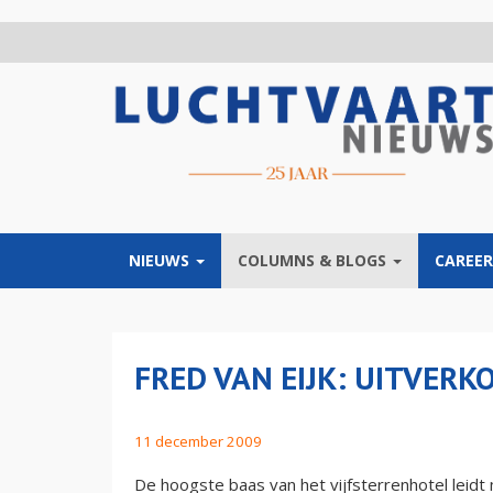
Overslaan
en
naar
de
inhoud
gaan
NIEUWS
COLUMNS & BLOGS
CAREER
FRED VAN EIJK: UITVER
11 december 2009
De hoogste baas van het vijfsterrenhotel leidt