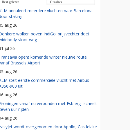
Best gelezen
Crashes
KLM annuleert meerdere vluchten naar Barcelona
door staking
05 aug 26
Donkere wolken boven IndiGo: prijsvechter doet
widebody-vloot weg
31 jul 26
Transavia opent komende winter nieuwe route
vanaf Brussels Airport
05 aug 26
KLM stelt eerste commerciële vlucht met Airbus
A350-900 uit
06 aug 26
Groningen vanaf nu verbonden met Esbjerg: 'scheelt
zeven uur rijden'
04 aug 26
easyJet wordt overgenomen door Apollo, Castlelake