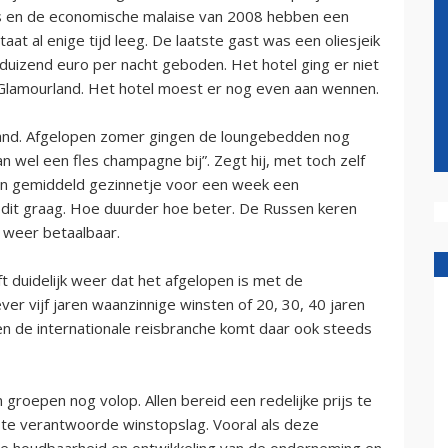
sis en de economische malaise van 2008 hebben een
at al enige tijd leeg. De laatste gast was een oliesjeik
duizend euro per nacht geboden. Het hotel ging er niet
in Glamourland. Het hotel moest er nog even aan wennen.
strand. Afgelopen zomer gingen de loungebedden nog
n wel een fles champagne bij”. Zegt hij, met toch zelf
een gemiddeld gezinnetje voor een week een
dit graag. Hoe duurder hoe beter. De Russen keren
n weer betaalbaar.
t duidelijk weer dat het afgelopen is met de
ever vijf jaren waanzinnige winsten of 20, 30, 40 jaren
n de internationale reisbranche komt daar ook steeds
 groepen nog volop. Allen bereid een redelijke prijs te
 te verantwoorde winstopslag. Vooral als deze
de houdbaarheid en ontwikkeling van de onderneming en