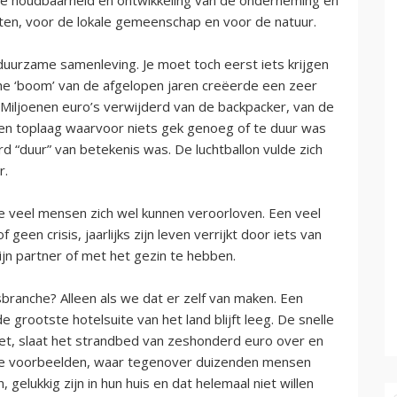
tten, voor de lokale gemeenschap en voor de natuur.
uurzame samenleving. Je moet toch eerst iets krijgen
he ‘boom’ van de afgelopen jaren creëerde een zeer
 Miljoenen euro’s verwijderd van de backpacker, van de
en toplaag waarvoor niets gek genoeg of te duur was
d “duur” van betekenis was. De luchtballon vulde zich
r.
ie veel mensen zich wel kunnen veroorloven. Een veel
geen crisis, jaarlijks zijn leven verrijkt door iets van
ijn partner of met het gezin te hebben.
eisbranche? Alleen als we dat er zelf van maken. Een
 grootste hotelsuite van het land blijft leeg. De snelle
 niet, slaat het strandbed van zeshonderd euro over en
ee voorbeelden, waar tegenover duizenden mensen
 gelukkig zijn in hun huis en dat helemaal niet willen