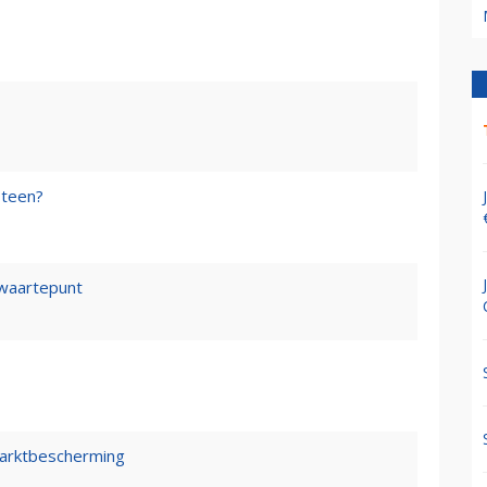
steen?
waartepunt
marktbescherming