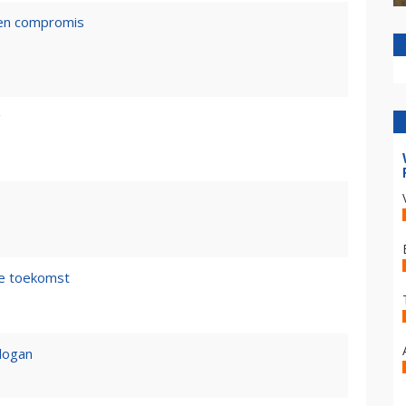
een compromis
g
de toekomst
logan