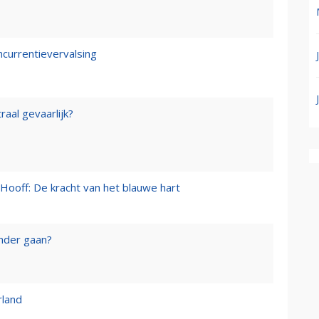
ncurrentievervalsing
raal gevaarlijk?
Hooff: De kracht van het blauwe hart
onder gaan?
rland