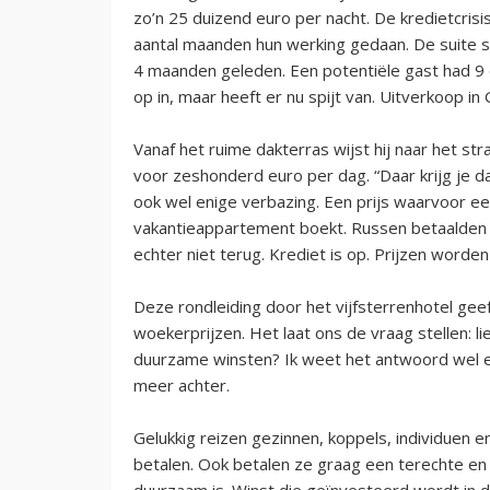
zo’n 25 duizend euro per nacht. De kredietcri
aantal maanden hun werking gedaan. De suite sta
4 maanden geleden. Een potentiële gast had 9 
op in, maar heeft er nu spijt van. Uitverkoop 
Vanaf het ruime dakterras wijst hij naar het 
voor zeshonderd euro per dag. “Daar krijg je da
ook wel enige verbazing. Een prijs waarvoor 
vakantieappartement boekt. Russen betaalden 
echter niet terug. Krediet is op. Prijzen worde
Deze rondleiding door het vijfsterrenhotel geef
woekerprijzen. Het laat ons de vraag stellen: li
duurzame winsten? Ik weet het antwoord wel e
meer achter.
Gelukkig reizen gezinnen, koppels, individuen en
betalen. Ook betalen ze graag een terechte en
duurzaam is. Winst die geïnvesteerd wordt in 