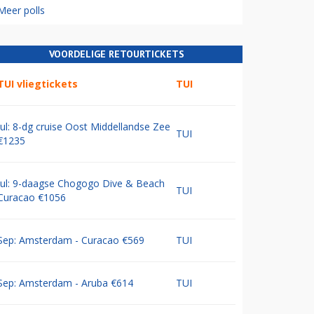
Meer polls
VOORDELIGE RETOURTICKETS
TUI vliegtickets
TUI
Jul: 8-dg cruise Oost Middellandse Zee
TUI
€1235
Jul: 9-daagse Chogogo Dive & Beach
TUI
Curacao €1056
Sep: Amsterdam - Curacao €569
TUI
Sep: Amsterdam - Aruba €614
TUI