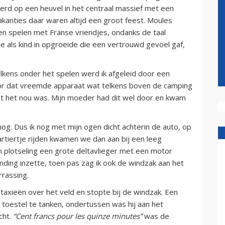
eerd op een heuvel in het centraal massief met een
anties daar waren altijd een groot feest. Moules
en spelen met Franse vriendjes, ondanks de taal
 als kind in opgroeide die een vertrouwd gevoel gaf,
lkens onder het spelen werd ik afgeleid door een
r dat vreemde apparaat wat telkens boven de camping
 wat het nou was. Mijn moeder had dit wel door en kwam
 nog. Dus ik nog met mijn ogen dicht achterin de auto, op
artiertje rijden kwamen we dan aan bij een leeg
oen plotseling een grote deltavlieger met een motor
ding inzette, toen pas zag ik ook de windzak aan het
rrassing.
taxieën over het veld en stopte bij de windzak. Een
n toestel te tanken, ondertussen was hij aan het
cht.
“Cent francs pour les quinze minutes”
was de