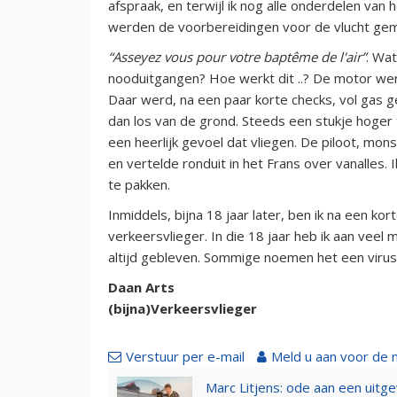
afspraak, en terwijl ik nog alle onderdelen van
werden de voorbereidingen voor de vlucht gem
“Asseyez vous pour votre baptême de l'air”
. Wa
nooduitgangen? Hoe werkt dit ..? De motor wer
Daar werd, na een paar korte checks, vol ga
dan los van de grond. Steeds een stukje hoger
een heerlijk gevoel dat vliegen. De piloot, mon
en vertelde ronduit in het Frans over vanalles. I
te pakken.
Inmiddels, bijna 18 jaar later, ben ik na een ko
verkeersvlieger. In die 18 jaar heb ik aan veel 
altijd gebleven. Sommige noemen het een virus,
Daan Arts
(bijna)Verkeersvlieger
Verstuur per e-mail
Meld u aan voor de 
Marc Litjens: ode aan een uitg