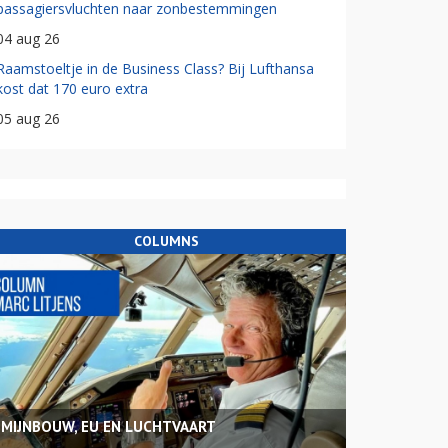
passagiersvluchten naar zonbestemmingen
04 aug 26
Raamstoeltje in de Business Class? Bij Lufthansa
kost dat 170 euro extra
05 aug 26
COLUMNS
MIJNBOUW, EU EN LUCHTVAART