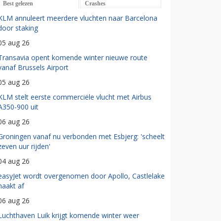
Best gelezen
Crashes
KLM annuleert meerdere vluchten naar Barcelona
door staking
05 aug 26
Transavia opent komende winter nieuwe route
vanaf Brussels Airport
05 aug 26
KLM stelt eerste commerciële vlucht met Airbus
A350-900 uit
06 aug 26
Groningen vanaf nu verbonden met Esbjerg: 'scheelt
zeven uur rijden'
04 aug 26
easyJet wordt overgenomen door Apollo, Castlelake
haakt af
06 aug 26
Luchthaven Luik krijgt komende winter weer