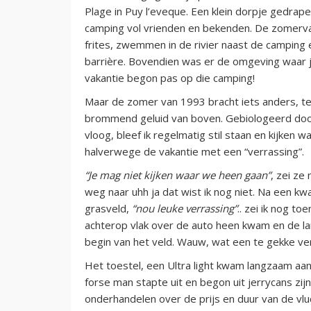
Plage in Puy l’eveque. Een klein dorpje gedrap
camping vol vrienden en bekenden. De zomervak
frites, zwemmen in de rivier naast de camping 
barrière. Bovendien was er de omgeving waar je
vakantie begon pas op die camping!
Maar de zomer van 1993 bracht iets anders, te
brommend geluid van boven. Gebiologeerd doo
vloog, bleef ik regelmatig stil staan en kijken
halverwege de vakantie met een “verrassing”.
“Je mag niet kijken waar we heen gaan”
, zei ze
weg naar uhh ja dat wist ik nog niet. Na een kw
grasveld,
“nou leuke verrassing”
.. zei ik nog t
achterop vlak over de auto heen kwam en de lan
begin van het veld. Wauw, wat een te gekke ve
Het toestel, een Ultra light kwam langzaam aan
forse man stapte uit en begon uit jerrycans zij
onderhandelen over de prijs en duur van de vlu