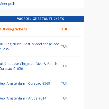
Meer polls
VOORDELIGE RETOURTICKETS
TUI vliegtickets
TUI
Jul: 8-dg cruise Oost Middellandse Zee
TUI
€1235
Jul: 9-daagse Chogogo Dive & Beach
TUI
Curacao €1056
Sep: Amsterdam - Curacao €569
TUI
Sep: Amsterdam - Aruba €614
TUI