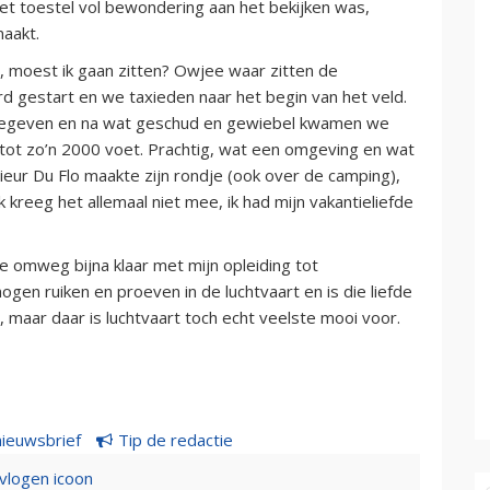
 het toestel vol bewondering aan het bekijken was,
aakt.
t, moest ik gaan zitten? Owjee waar zitten de
d gestart en we taxieden naar het begin van het veld.
s gegeven en na wat geschud en gewiebel kwamen we
 tot zo’n 2000 voet. Prachtig, wat een omgeving en wat
sieur Du Flo maakte zijn rondje (ook over de camping),
k kreeg het allemaal niet mee, ik had mijn vakantieliefde
rte omweg bijna klaar met mijn opleiding tot
mogen ruiken en proeven in de luchtvaart en is die liefde
 maar daar is luchtvaart toch echt veelste mooi voor.
nieuwsbrief
Tip de redactie
evlogen icoon