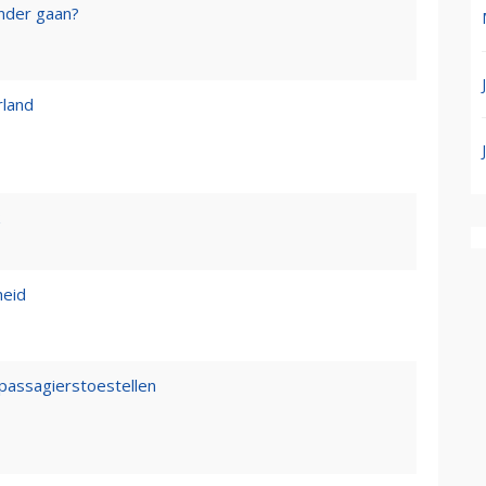
onder gaan?
rland
heid
passagierstoestellen