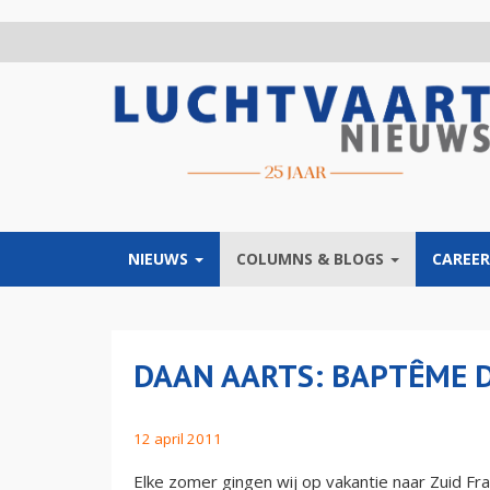
Overslaan
en
naar
de
inhoud
gaan
NIEUWS
COLUMNS & BLOGS
CAREER
DAAN AARTS: BAPTÊME DE
12 april 2011
Elke zomer gingen wij op vakantie naar Zuid F