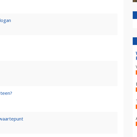
logan
steen?
waartepunt