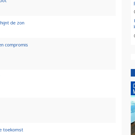
loot
hijnt de zon
een compromis
g
de toekomst