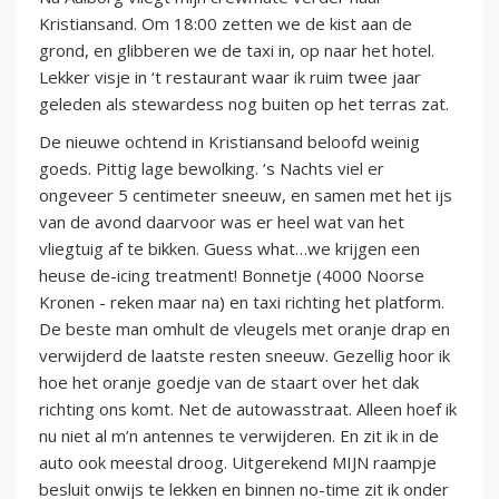
Kristiansand. Om 18:00 zetten we de kist aan de
grond, en glibberen we de taxi in, op naar het hotel.
Lekker visje in ‘t restaurant waar ik ruim twee jaar
geleden als stewardess nog buiten op het terras zat.
De nieuwe ochtend in Kristiansand beloofd weinig
goeds. Pittig lage bewolking. ‘s Nachts viel er
ongeveer 5 centimeter sneeuw, en samen met het ijs
van de avond daarvoor was er heel wat van het
vliegtuig af te bikken. Guess what…we krijgen een
heuse de-icing treatment! Bonnetje (4000 Noorse
Kronen - reken maar na) en taxi richting het platform.
De beste man omhult de vleugels met oranje drap en
verwijderd de laatste resten sneeuw. Gezellig hoor ik
hoe het oranje goedje van de staart over het dak
richting ons komt. Net de autowasstraat. Alleen hoef ik
nu niet al m’n antennes te verwijderen. En zit ik in de
auto ook meestal droog. Uitgerekend MIJN raampje
besluit onwijs te lekken en binnen no-time zit ik onder