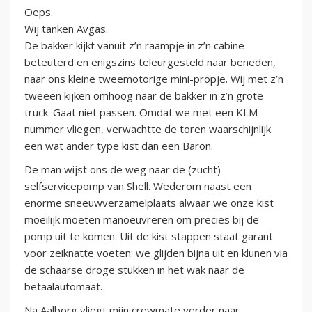
Oeps.
Wij tanken Avgas.
De bakker kijkt vanuit z’n raampje in z’n cabine
beteuterd en enigszins teleurgesteld naar beneden,
naar ons kleine tweemotorige mini-propje. Wij met z’n
tweeën kijken omhoog naar de bakker in z’n grote
truck. Gaat niet passen. Omdat we met een KLM-
nummer vliegen, verwachtte de toren waarschijnlijk
een wat ander type kist dan een Baron.
De man wijst ons de weg naar de (zucht)
selfservicepomp van Shell. Wederom naast een
enorme sneeuwverzamelplaats alwaar we onze kist
moeilijk moeten manoeuvreren om precies bij de
pomp uit te komen. Uit de kist stappen staat garant
voor zeiknatte voeten: we glijden bijna uit en klunen via
de schaarse droge stukken in het wak naar de
betaalautomaat.
Na Aalborg vliegt mijn crewmate verder naar