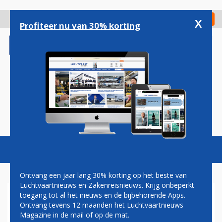
Overslaan
en
x
Digitaal Magazine
Registreer
Check in
naar
Profiteer nu van 30% korting
de
inhoud
gaan
Magazine
Podcasts
Vacatures
Toggl
naviga
Ontvang een jaar lang 30% korting op het beste van
Luchtvaartnieuws en Zakenreisnieuws. Krijg onbeperkt
toegang tot al het nieuws en de bijbehorende Apps.
CHRISTA KLOOSMAN: MET DE
Ontvang tevens 12 maanden het Luchtvaartnieuws
BARON OP NIGHTSTOP
Magazine in de mail of op de mat.