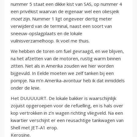
nummer 5 staat een dikke kist van SAS, op nummer 4
een privékist waarvan de eigenaar wel een oliesjeik
moet
zijn. Nummer 1 ligt ongeveer dertig meter
verwijderd van de terminal, naast een soort van
sneeuw-opslagplaats en de lokale
vuilnisverzamelhoop. Ik voel me thuis.
We hebben de toren om fuel gevraagd, en we blijven,
na het afzetten van de motoren, rustig warm binnen
zitten. Net als in Amerika zouden we hier worden
bijgevuld. In Eelde moeten we zelf tanken bij een
pompje. Na m’n Amerika-avontuur heb ik dat inmiddels
onder de knie.
Het DUUUUURT. De lokale bakker is waarschijnlijk
zojuist opgeroepen voor de refuelling, en is hals over
kop vertrokken in z’n wagen richting vliegveld. Na een
kwartier verschijnt er een reusachtige tankwagen van
Shell met JET-A1 erop.
Kerosine.