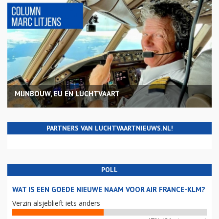
MIJNBOUW, EU EN LUCHTVAART
PARTNERS VAN LUCHTVAARTNIEUWS.NL!
POLL
WAT IS EEN GOEDE NIEUWE NAAM VOOR AIR FRANCE-KLM?
Verzin alsjeblieft iets anders