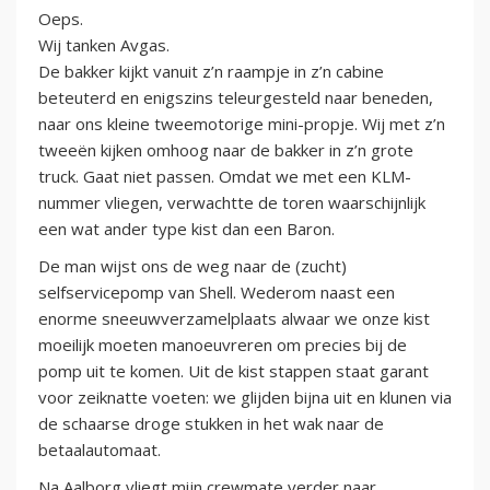
Oeps.
Wij tanken Avgas.
De bakker kijkt vanuit z’n raampje in z’n cabine
beteuterd en enigszins teleurgesteld naar beneden,
naar ons kleine tweemotorige mini-propje. Wij met z’n
tweeën kijken omhoog naar de bakker in z’n grote
truck. Gaat niet passen. Omdat we met een KLM-
nummer vliegen, verwachtte de toren waarschijnlijk
een wat ander type kist dan een Baron.
De man wijst ons de weg naar de (zucht)
selfservicepomp van Shell. Wederom naast een
enorme sneeuwverzamelplaats alwaar we onze kist
moeilijk moeten manoeuvreren om precies bij de
pomp uit te komen. Uit de kist stappen staat garant
voor zeiknatte voeten: we glijden bijna uit en klunen via
de schaarse droge stukken in het wak naar de
betaalautomaat.
Na Aalborg vliegt mijn crewmate verder naar