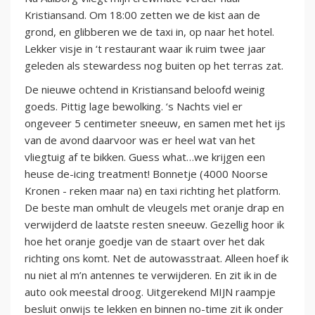
Kristiansand. Om 18:00 zetten we de kist aan de
grond, en glibberen we de taxi in, op naar het hotel.
Lekker visje in ‘t restaurant waar ik ruim twee jaar
geleden als stewardess nog buiten op het terras zat.
De nieuwe ochtend in Kristiansand beloofd weinig
goeds. Pittig lage bewolking. ‘s Nachts viel er
ongeveer 5 centimeter sneeuw, en samen met het ijs
van de avond daarvoor was er heel wat van het
vliegtuig af te bikken. Guess what…we krijgen een
heuse de-icing treatment! Bonnetje (4000 Noorse
Kronen - reken maar na) en taxi richting het platform.
De beste man omhult de vleugels met oranje drap en
verwijderd de laatste resten sneeuw. Gezellig hoor ik
hoe het oranje goedje van de staart over het dak
richting ons komt. Net de autowasstraat. Alleen hoef ik
nu niet al m’n antennes te verwijderen. En zit ik in de
auto ook meestal droog. Uitgerekend MIJN raampje
besluit onwijs te lekken en binnen no-time zit ik onder