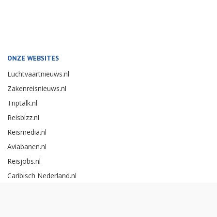
ONZE WEBSITES
Luchtvaartnieuws.nl
Zakenreisnieuws.nl
Triptalk.nl
Reisbizz.nl
Reismedia.nl
Aviabanen.nl
Reisjobs.nl
Caribisch Nederland.nl
Careerexperience.nl
Zakenreisawards.nl