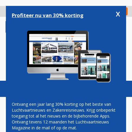
Overslaan
en
x
Digitaal Magazine
Registreer
Check in
naar
Profiteer nu van 30% korting
de
inhoud
gaan
Magazine
Podcasts
Vacatures
Toggl
naviga
Ontvang een jaar lang 30% korting op het beste van
Luchtvaartnieuws en Zakenreisnieuws. Krijg onbeperkt
toegang tot al het nieuws en de bijbehorende Apps.
CHRISTA KLOOSMAN: MET DE
Ontvang tevens 12 maanden het Luchtvaartnieuws
BARON OP NIGHTSTOP
Magazine in de mail of op de mat.