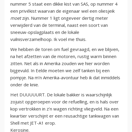
nummer 5 staat een dikke kist van SAS, op nummer 4
een privékist waarvan de eigenaar wel een oliesjeik
moet
zijn. Nummer 1 ligt ongeveer dertig meter
verwijderd van de terminal, naast een soort van
sneeuw-opslagplaats en de lokale
vuilnisverzamelhoop. Ik voel me thuis.
We hebben de toren om fuel gevraagd, en we blijven,
na het afzetten van de motoren, rustig warm binnen
zitten. Net als in Amerika zouden we hier worden
bijgevuld. In Eelde moeten we zelf tanken bij een
pompje. Na m’n Amerika-avontuur heb ik dat inmiddels
onder de knie.
Het DUUUUURT. De lokale bakker is waarschijnlijk
zojuist opgeroepen voor de refuelling, en is hals over
kop vertrokken in z’n wagen richting vliegveld. Na een
kwartier verschijnt er een reusachtige tankwagen van
Shell met JET-A1 erop.
Kerosine.