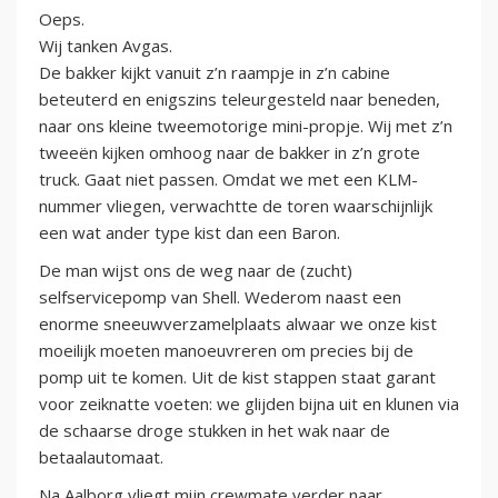
Oeps.
Wij tanken Avgas.
De bakker kijkt vanuit z’n raampje in z’n cabine
beteuterd en enigszins teleurgesteld naar beneden,
naar ons kleine tweemotorige mini-propje. Wij met z’n
tweeën kijken omhoog naar de bakker in z’n grote
truck. Gaat niet passen. Omdat we met een KLM-
nummer vliegen, verwachtte de toren waarschijnlijk
een wat ander type kist dan een Baron.
De man wijst ons de weg naar de (zucht)
selfservicepomp van Shell. Wederom naast een
enorme sneeuwverzamelplaats alwaar we onze kist
moeilijk moeten manoeuvreren om precies bij de
pomp uit te komen. Uit de kist stappen staat garant
voor zeiknatte voeten: we glijden bijna uit en klunen via
de schaarse droge stukken in het wak naar de
betaalautomaat.
Na Aalborg vliegt mijn crewmate verder naar