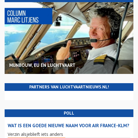
MIJNBOUW, EU EN LUCHTVAART
PARTNERS VAN LUCHTVAARTNIEUWS.NL!
POLL
WAT IS EEN GOEDE NIEUWE NAAM VOOR AIR FRANCE-KLM?
Verzin alsjeblieft iets anders