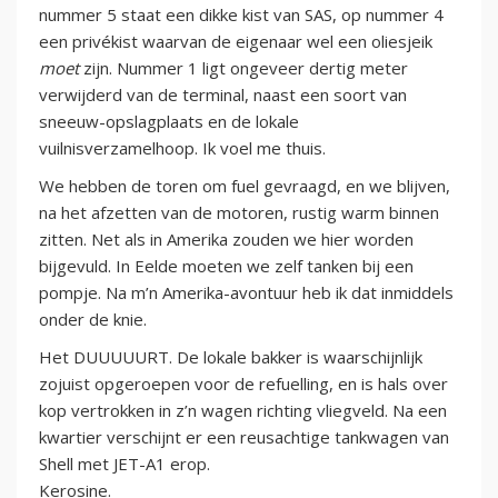
nummer 5 staat een dikke kist van SAS, op nummer 4
een privékist waarvan de eigenaar wel een oliesjeik
moet
zijn. Nummer 1 ligt ongeveer dertig meter
verwijderd van de terminal, naast een soort van
sneeuw-opslagplaats en de lokale
vuilnisverzamelhoop. Ik voel me thuis.
We hebben de toren om fuel gevraagd, en we blijven,
na het afzetten van de motoren, rustig warm binnen
zitten. Net als in Amerika zouden we hier worden
bijgevuld. In Eelde moeten we zelf tanken bij een
pompje. Na m’n Amerika-avontuur heb ik dat inmiddels
onder de knie.
Het DUUUUURT. De lokale bakker is waarschijnlijk
zojuist opgeroepen voor de refuelling, en is hals over
kop vertrokken in z’n wagen richting vliegveld. Na een
kwartier verschijnt er een reusachtige tankwagen van
Shell met JET-A1 erop.
Kerosine.