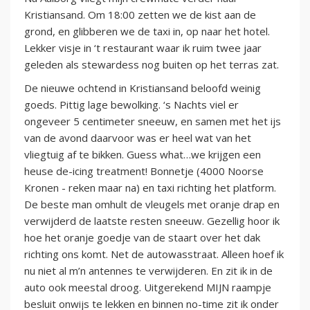
Kristiansand. Om 18:00 zetten we de kist aan de
grond, en glibberen we de taxi in, op naar het hotel.
Lekker visje in ‘t restaurant waar ik ruim twee jaar
geleden als stewardess nog buiten op het terras zat.
De nieuwe ochtend in Kristiansand beloofd weinig
goeds. Pittig lage bewolking. ‘s Nachts viel er
ongeveer 5 centimeter sneeuw, en samen met het ijs
van de avond daarvoor was er heel wat van het
vliegtuig af te bikken. Guess what…we krijgen een
heuse de-icing treatment! Bonnetje (4000 Noorse
Kronen - reken maar na) en taxi richting het platform.
De beste man omhult de vleugels met oranje drap en
verwijderd de laatste resten sneeuw. Gezellig hoor ik
hoe het oranje goedje van de staart over het dak
richting ons komt. Net de autowasstraat. Alleen hoef ik
nu niet al m’n antennes te verwijderen. En zit ik in de
auto ook meestal droog. Uitgerekend MIJN raampje
besluit onwijs te lekken en binnen no-time zit ik onder