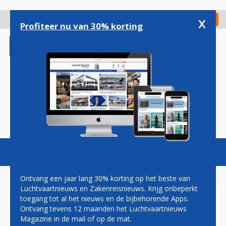
Overslaan
en
x
Digitaal Magazine
Registreer
Check in
naar
Profiteer nu van 30% korting
de
inhoud
gaan
Magazine
Podcasts
Vacatures
Toggl
naviga
Ontvang een jaar lang 30% korting op het beste van
Luchtvaartnieuws en Zakenreisnieuws. Krijg onbeperkt
toegang tot al het nieuws en de bijbehorende Apps.
CHRISTA KLOOSMAN: MET DE
Ontvang tevens 12 maanden het Luchtvaartnieuws
BARON OP NIGHTSTOP
Magazine in de mail of op de mat.