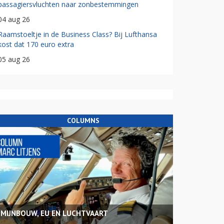
passagiersvluchten naar zonbestemmingen
04 aug 26
Raamstoeltje in de Business Class? Bij Lufthansa
kost dat 170 euro extra
05 aug 26
COLUMNS
MIJNBOUW, EU EN LUCHTVAART