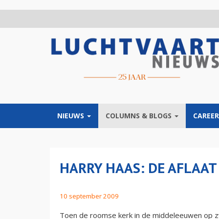
Overslaan
en
naar
de
inhoud
gaan
NIEUWS
COLUMNS & BLOGS
CAREER
HARRY HAAS: DE AFLAAT
10 september 2009
Toen de roomse kerk in de middeleeuwen op z