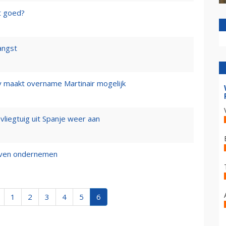
t goed?
angst
y maakt overname Martinair mogelijk
 vliegtuig uit Spanje weer aan
ijven ondernemen
1
2
3
4
5
6