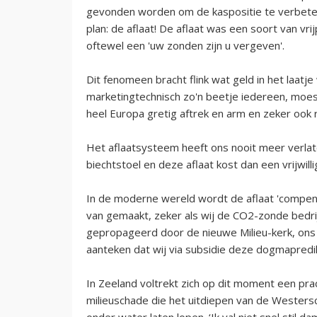
gevonden worden om de kaspositie te verbeter
plan: de aflaat! De aflaat was een soort van vri
oftewel een 'uw zonden zijn u vergeven'.
Dit fenomeen bracht flink wat geld in het laatj
marketingtechnisch zo'n beetje iedereen, moest 
heel Europa gretig aftrek en arm en zeker ook 
Het aflaatsysteem heeft ons nooit meer verla
biechtstoel en deze aflaat kost dan een vrijwilli
In de moderne wereld wordt de aflaat 'compen
van gemaakt, zeker als wij de CO2-zonde bedri
gepropageerd door de nieuwe Milieu-kerk, ons h
aanteken dat wij via subsidie deze dogmapredik
In Zeeland voltrekt zich op dit moment een pr
milieuschade die het uitdiepen van de Wester
onder water laten lopen. ‘Ik val niet snel stil