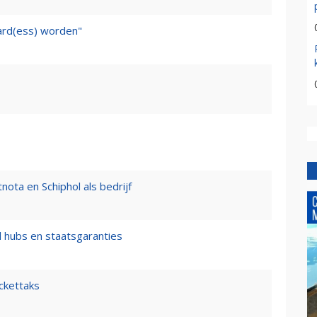
ward(ess) worden"
nota en Schiphol als bedrijf
l hubs en staatsgaranties
ickettaks