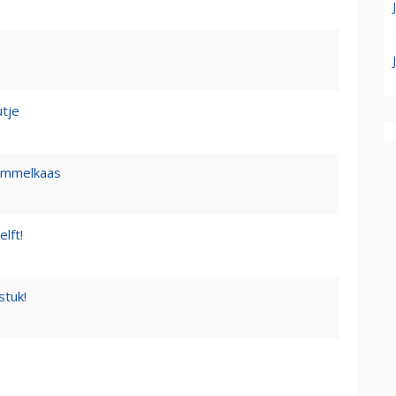
tje
himmelkaas
lft!
stuk!