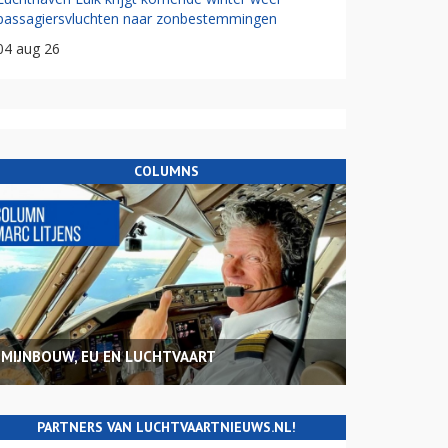
passagiersvluchten naar zonbestemmingen
04 aug 26
COLUMNS
MIJNBOUW, EU EN LUCHTVAART
PARTNERS VAN LUCHTVAARTNIEUWS.NL!