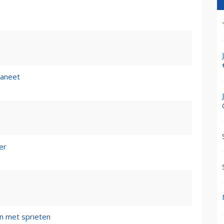
aneet
er
n met sprieten