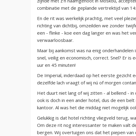
zijnde met z'n naamgenoot in Moskou, acceptere
combinatie met de geplande vertrektijd van 14
En de rit was werkelijk prachtig, met veel ple
richting van dichtbij, omzeilden we zonder twij
een - flinke - koe een dag langer en was het ve
verwaarloosbaar.
Maar bij aankomst was na enig onderhandelen i
snel, veilig en economisch, correct. Snel? Er is 
uur en 45 minuten!
De Imperial, inderdaad op het eerste gezicht ee
dezelfde lach vraagt of wij nú of morgen contant
Het duurt niet lang of wij zitten - al bellend - i
ook is doch in een ander hotel, dus de een bel
kantoor. Al was het die middag niet mogelijk ook
Gelukkig is dat hotel richting vliegveld terug, 
Om deze rit nog interessanter te maken valt 
bergen. Wij overtuigen ons dat het piepen van 