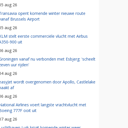
05 aug 26
Transavia opent komende winter nieuwe route
vanaf Brussels Airport
05 aug 26
KLM stelt eerste commerciële vlucht met Airbus
A350-900 uit
06 aug 26
Groningen vanaf nu verbonden met Esbjerg: 'scheelt
zeven uur rijden'
04 aug 26
easyJet wordt overgenomen door Apollo, Castlelake
haakt af
06 aug 26
National Airlines voert langste vrachtvlucht met
Boeing 777F ooit uit
07 aug 26
Luchthaven Luik krijgt komende winter weer