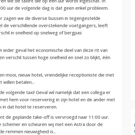
n we de taxirit die op een uur wordt ingeschat. In
:00 uur de volgende dag is dat geen enkel probleem.
zier zagen we de diverse bussen in tegengestelde
fel de verschillende overstekende voetgangers, leeft
rschil in snelheid op snelweg of bergpas
n ieder geval het economische deel van deze rit van
een verschil tussen hoge snelheid en snel zo blijkt, één
n mooi, nieuw hotel, vriendelijke receptioniste die met
 willen betalen...
n de volgende taxi! Geval wil namelijk dat een collega er
t met hem voor reservering in zijn hotel en de ander met
 in dat hotel te reserveren.
want de geplande take-off is vervroegd naar 11:00 uur.
de schemer en scheuren wij met een Astra door de
de remmen nieuwigheid is...