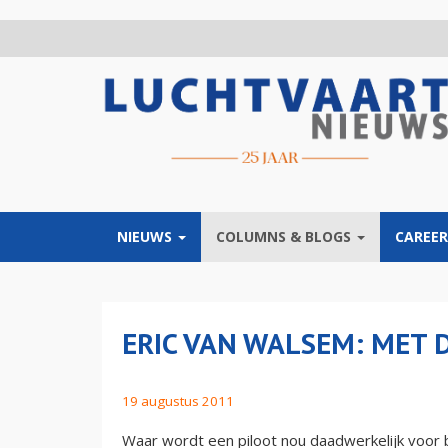
Overslaan
en
naar
de
inhoud
gaan
NIEUWS
COLUMNS & BLOGS
CAREER
ERIC VAN WALSEM: MET D
19 augustus 2011
Waar wordt een piloot nou daadwerkelijk voor be