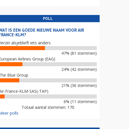
POLL
WAT IS EEN GOEDE NIEUWE NAAM VOOR AIR
FRANCE-KLM?
Verzin alsjeblieft iets anders
47% (81 stemmen)
European Airlines Group (EAG)
24% (42 stemmen)
The Blue Group
21% (36 stemmen)
Air-France-KLM-SAS(-TAP)
6% (11 stemmen)
Totaal aantal stemmen: 170
Meer polls