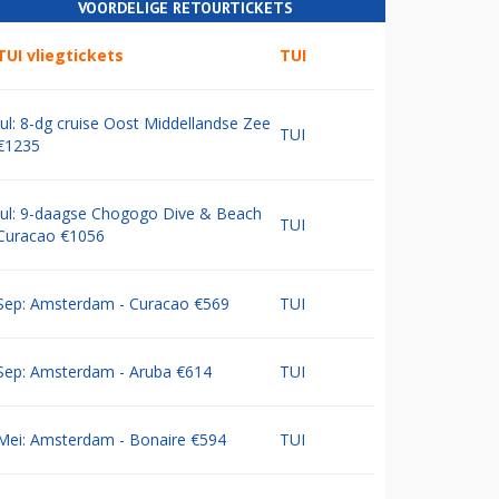
VOORDELIGE RETOURTICKETS
TUI vliegtickets
TUI
Jul: 8-dg cruise Oost Middellandse Zee
TUI
€1235
Jul: 9-daagse Chogogo Dive & Beach
TUI
Curacao €1056
Sep: Amsterdam - Curacao €569
TUI
Sep: Amsterdam - Aruba €614
TUI
Mei: Amsterdam - Bonaire €594
TUI