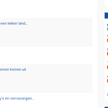
een lekker land...
romen komen uit
y’s en verrassingen…