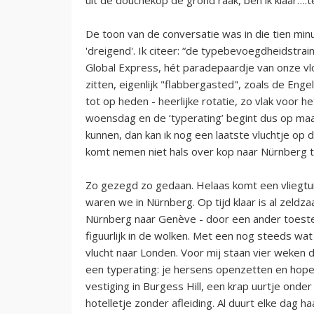
De toon van de conversatie was in die tien min
'dreigend'. Ik citeer: “de typebevoegdheidstra
Global Express, hét paradepaardje van onze vloot
zitten, eigenlijk "flabbergasted", zoals de Eng
tot op heden - heerlijke rotatie, zo vlak voor
woensdag en de ‘typerating’ begint dus op maa
kunnen, dan kan ik nog een laatste vluchtje op d
komt nemen niet hals over kop naar Nürnberg 
Zo gezegd zo gedaan. Helaas komt een vliegtui
waren we in Nürnberg. Op tijd klaar is al zeldza
Nürnberg naar Genève - door een ander toestel 
figuurlijk in de wolken.‬ Met een nog steeds wat
vlucht naar Londen. Voor mij staan vier weken 
een typerating: je hersens openzetten en hopen
vestiging in Burgess Hill, een krap uurtje onder
hotelletje zonder afleiding. Al duurt elke dag 