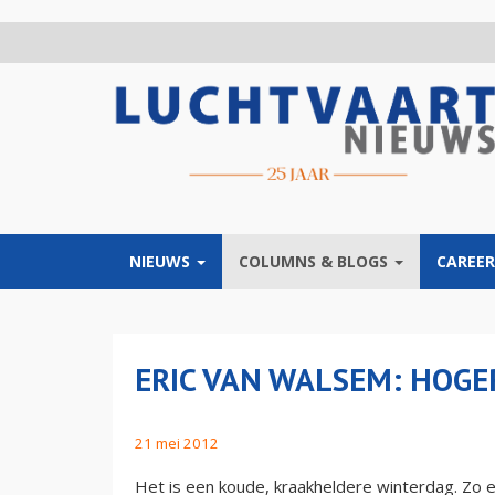
Overslaan
en
naar
de
inhoud
gaan
NIEUWS
COLUMNS & BLOGS
CAREER
ERIC VAN WALSEM: HOGE
21 mei 2012
Het is een koude, kraakheldere winterdag. Zo e