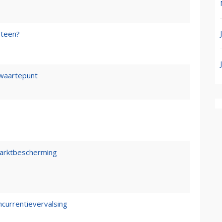
steen?
waartepunt
marktbescherming
ncurrentievervalsing