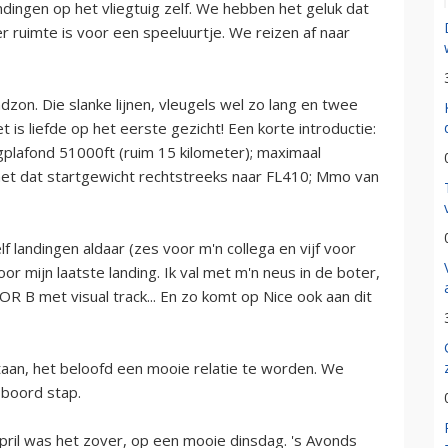
ndingen op het vliegtuig zelf. We hebben het geluk dat
r ruimte is voor een speeluurtje. We reizen af naar
on. Die slanke lijnen, vleugels wel zo lang en twee
 is liefde op het eerste gezicht! Een korte introductie:
plafond 51000ft (ruim 15 kilometer); maximaal
 met dat startgewicht rechtstreeks naar FL410; Mmo van
f landingen aldaar (zes voor m'n collega en vijf voor
voor mijn laatste landing. Ik val met m'n neus in de boter,
R B met visual track... En zo komt op Nice ook aan dit
 staan, het beloofd een mooie relatie te worden. We
n boord stap.
pril was het zover, op een mooie dinsdag. 's Avonds