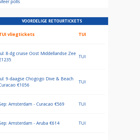
Meer polls
VOORDELIGE RETOURTICKETS
TUI vliegtickets
TUI
Jul: 8-dg cruise Oost Middellandse Zee
TUI
€1235
Jul: 9-daagse Chogogo Dive & Beach
TUI
Curacao €1056
Sep: Amsterdam - Curacao €569
TUI
Sep: Amsterdam - Aruba €614
TUI