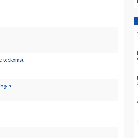
g
de toekomst
logan