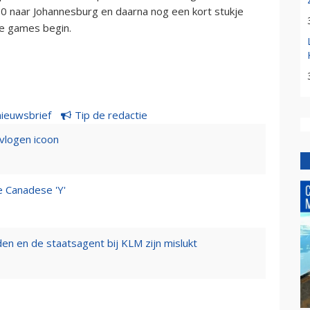
0 naar Johannesburg en daarna nog een kort stukje
he games begin.
nieuwsbrief
Tip de redactie
evlogen icoon
e Canadese 'Y'
n en de staatsagent bij KLM zijn mislukt