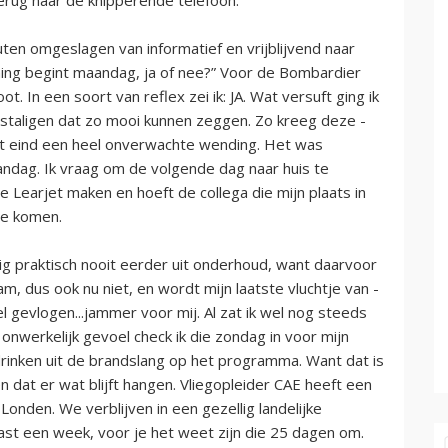
uten omgeslagen van informatief en vrijblijvend naar
ining begint maandag, ja of nee?” Voor de Bombardier
. In een soort van reflex zei ik: JA. Wat versuft ging ik
elstaligen dat zo mooi kunnen zeggen. Zo kreeg deze -
 het eind een heel onverwachte wending. Het was
ndag. Ik vraag om de volgende dag naar huis te
e Learjet maken en hoeft de collega die mijn plaats in
te komen.
g praktisch nooit eerder uit onderhoud, want daarvoor
am, dus ook nu niet, en wordt mijn laatste vluchtje van -
gevlogen...jammer voor mij. Al zat ik wel nog steeds
 onwerkelijk gevoel check ik die zondag in voor mijn
drinken uit de brandslang op het programma. Want dat is
 dat er wat blijft hangen. Vliegopleider CAE heeft een
 Londen. We verblijven in een gezellig landelijke
haast een week, voor je het weet zijn die 25 dagen om.