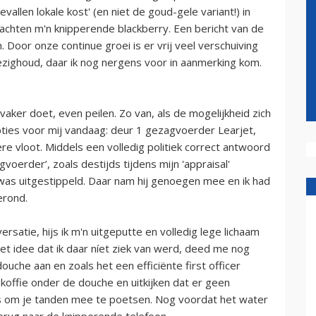
vallen lokale kost' (en niet de goud-gele variant!) in
rachten m'n knipperende blackberry. Een bericht van de
jn. Door onze continue groei is er vrij veel verschuiving
bezighoud, daar ik nog nergens voor in aanmerking kom.
aker doet, even peilen. Zo van, als de mogelijkheid zich
opties voor mij vandaag: deur 1 gezagvoerder Learjet,
ere vloot. Middels een volledig politiek correct antwoord
voerder’, zoals destijds tijdens mijn 'appraisal'
 was uitgestippeld. Daar nam hij genoegen mee en ik had
erond.
satie, hijs ik m'n uitgeputte en volledig lege lichaam
et idee dat ik daar níet ziek van werd, deed me nog
uche aan en zoals het een efficiënte first officer
koffie onder de douche en uitkijken dat er geen
ies om je tanden mee te poetsen. Nog voordat het water
terug naar de knipperende telefoon.