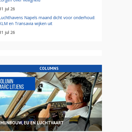
31 jul 26
Luchthavens Napels maand dicht voor onderhoud:
KLM en Transavia wijken uit
31 jul 26
COLUMNS
MIJNBOUW, EU EN LUCHTVAART