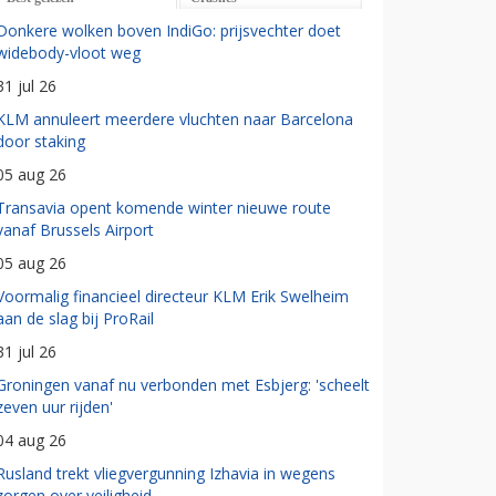
Donkere wolken boven IndiGo: prijsvechter doet
widebody-vloot weg
31 jul 26
KLM annuleert meerdere vluchten naar Barcelona
door staking
05 aug 26
Transavia opent komende winter nieuwe route
vanaf Brussels Airport
05 aug 26
Voormalig financieel directeur KLM Erik Swelheim
aan de slag bij ProRail
31 jul 26
Groningen vanaf nu verbonden met Esbjerg: 'scheelt
zeven uur rijden'
04 aug 26
Rusland trekt vliegvergunning Izhavia in wegens
zorgen over veiligheid