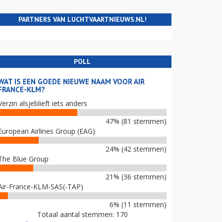
PARTNERS VAN LUCHTVAARTNIEUWS.NL!
POLL
WAT IS EEN GOEDE NIEUWE NAAM VOOR AIR
FRANCE-KLM?
Verzin alsjeblieft iets anders
47% (81 stemmen)
European Airlines Group (EAG)
24% (42 stemmen)
The Blue Group
21% (36 stemmen)
Air-France-KLM-SAS(-TAP)
6% (11 stemmen)
Totaal aantal stemmen: 170