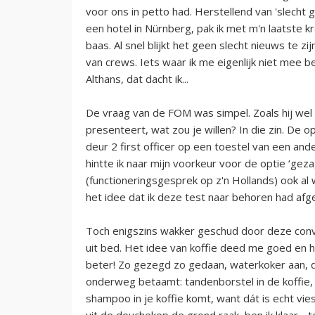
voor ons in petto had. Herstellend van 'slecht ge
een hotel in Nürnberg, pak ik met m'n laatste k
baas. Al snel blijkt het geen slecht nieuws te zi
van crews. Iets waar ik me eigenlijk niet mee 
Althans, dat dacht ik...
De vraag van de FOM was simpel. Zoals hij wel v
presenteert, wat zou je willen? In die zin. De 
deur 2 first officer op een toestel van een and
hintte ik naar mijn voorkeur voor de optie ‘gezag
(functioneringsgesprek op z'n Hollands) ook al
het idee dat ik deze test naar behoren had afg
Toch enigszins wakker geschud door deze conver
uit bed. Het idee van koffie deed me goed en h
beter! Zo gezegd zo gedaan, waterkoker aan, do
onderweg betaamt: tandenborstel in de koffie, 
shampoo in je koffie komt, want dát is echt v
uit de douchekop de grond raak, ben ik klaar….