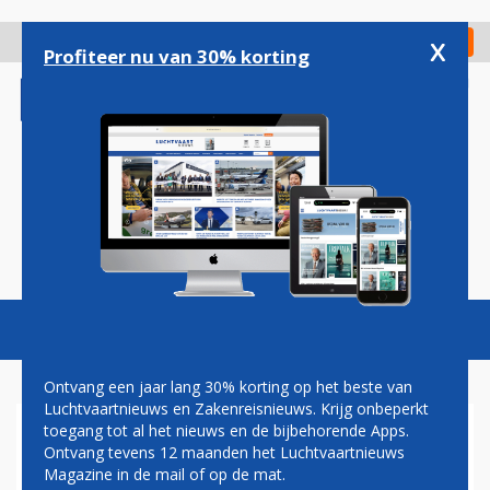
Overslaan
en
x
Digitaal Magazine
Registreer
Check in
naar
Profiteer nu van 30% korting
de
inhoud
gaan
Magazine
Podcasts
Vacatures
Toggl
naviga
Ontvang een jaar lang 30% korting op het beste van
Luchtvaartnieuws en Zakenreisnieuws. Krijg onbeperkt
toegang tot al het nieuws en de bijbehorende Apps.
ERIC VAN WALSEM: HOGEROP
Ontvang tevens 12 maanden het Luchtvaartnieuws
Magazine in de mail of op de mat.