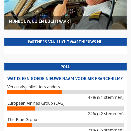
MIJNBOUW, EU EN LUCHTVAART
PARTNERS VAN LUCHTVAARTNIEUWS.NL!
POLL
WAT IS EEN GOEDE NIEUWE NAAM VOOR AIR FRANCE-KLM?
Verzin alsjeblieft iets anders
47% (81 stemmen)
European Airlines Group (EAG)
24% (42 stemmen)
The Blue Group
21% (36 stemmen)