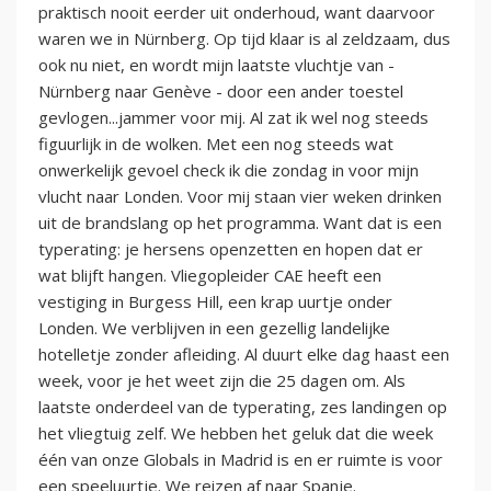
praktisch nooit eerder uit onderhoud, want daarvoor
waren we in Nürnberg. Op tijd klaar is al zeldzaam, dus
ook nu niet, en wordt mijn laatste vluchtje van -
Nürnberg naar Genève - door een ander toestel
gevlogen...jammer voor mij. Al zat ik wel nog steeds
figuurlijk in de wolken.‬ Met een nog steeds wat
onwerkelijk gevoel check ik die zondag in voor mijn
vlucht naar Londen. Voor mij staan vier weken drinken
uit de brandslang op het programma. Want dat is een
typerating: je hersens openzetten en hopen dat er
wat blijft hangen. Vliegopleider CAE heeft een
vestiging in Burgess Hill, een krap uurtje onder
Londen. We verblijven in een gezellig landelijke
hotelletje zonder afleiding. Al duurt elke dag haast een
week, voor je het weet zijn die 25 dagen om. Als
laatste onderdeel van de typerating, zes landingen op
het vliegtuig zelf. We hebben het geluk dat die week
één van onze Globals in Madrid is en er ruimte is voor
een speeluurtje. We reizen af naar Spanje.