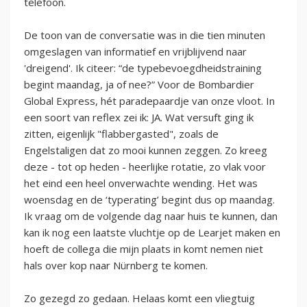
telefoon.
De toon van de conversatie was in die tien minuten
omgeslagen van informatief en vrijblijvend naar
'dreigend'. Ik citeer: “de typebevoegdheidstraining
begint maandag, ja of nee?” Voor de Bombardier
Global Express, hét paradepaardje van onze vloot. In
een soort van reflex zei ik: JA. Wat versuft ging ik
zitten, eigenlijk "flabbergasted", zoals de
Engelstaligen dat zo mooi kunnen zeggen. Zo kreeg
deze - tot op heden - heerlijke rotatie, zo vlak voor
het eind een heel onverwachte wending. Het was
woensdag en de ‘typerating’ begint dus op maandag.
Ik vraag om de volgende dag naar huis te kunnen, dan
kan ik nog een laatste vluchtje op de Learjet maken en
hoeft de collega die mijn plaats in komt nemen niet
hals over kop naar Nürnberg te komen.
Zo gezegd zo gedaan. Helaas komt een vliegtuig