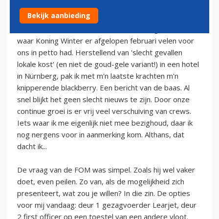
21 mei 2012
Bekijk aanbieding
Het is een koude, kraakheldere winterdag. Zo een als
waar Koning Winter er afgelopen februari velen voor
ons in petto had. Herstellend van 'slecht gevallen
lokale kost' (en niet de goud-gele variant!) in een hotel
in Nürnberg, pak ik met m'n laatste krachten m'n
knipperende blackberry. Een bericht van de baas. Al
snel blijkt het geen slecht nieuws te zijn. Door onze
continue groei is er vrij veel verschuiving van crews.
Iets waar ik me eigenlijk niet mee bezighoud, daar ik
nog nergens voor in aanmerking kom. Althans, dat
dacht ik...
De vraag van de FOM was simpel. Zoals hij wel vaker
doet, even peilen. Zo van, als de mogelijkheid zich
presenteert, wat zou je willen? In die zin. De opties
voor mij vandaag: deur 1 gezagvoerder Learjet, deur
2 first officer op een toestel van een andere vloot.