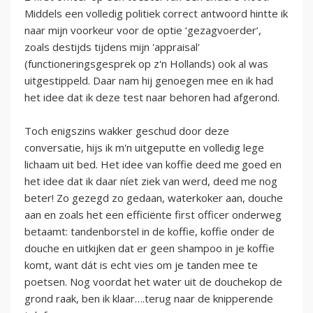
Middels een volledig politiek correct antwoord hintte ik
naar mijn voorkeur voor de optie ‘gezagvoerder’,
zoals destijds tijdens mijn 'appraisal'
(functioneringsgesprek op z'n Hollands) ook al was
uitgestippeld. Daar nam hij genoegen mee en ik had
het idee dat ik deze test naar behoren had afgerond.
Toch enigszins wakker geschud door deze
conversatie, hijs ik m'n uitgeputte en volledig lege
lichaam uit bed. Het idee van koffie deed me goed en
het idee dat ik daar níet ziek van werd, deed me nog
beter! Zo gezegd zo gedaan, waterkoker aan, douche
aan en zoals het een efficiënte first officer onderweg
betaamt: tandenborstel in de koffie, koffie onder de
douche en uitkijken dat er geen shampoo in je koffie
komt, want dát is echt vies om je tanden mee te
poetsen. Nog voordat het water uit de douchekop de
grond raak, ben ik klaar….terug naar de knipperende