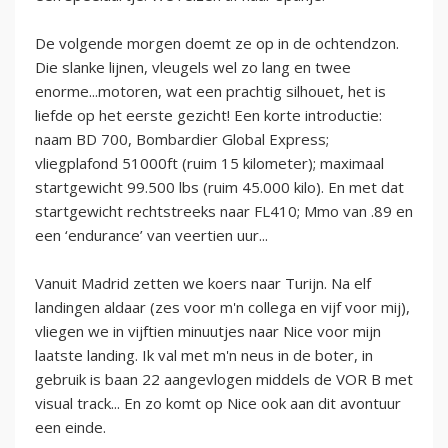
De volgende morgen doemt ze op in de ochtendzon.
Die slanke lijnen, vleugels wel zo lang en twee
enorme...motoren, wat een prachtig silhouet, het is
liefde op het eerste gezicht! Een korte introductie:
naam BD 700, Bombardier Global Express;
vliegplafond 51000ft (ruim 15 kilometer); maximaal
startgewicht 99.500 lbs (ruim 45.000 kilo). En met dat
startgewicht rechtstreeks naar FL410; Mmo van .89 en
een ‘endurance’ van veertien uur...
Vanuit Madrid zetten we koers naar Turijn. Na elf
landingen aldaar (zes voor m'n collega en vijf voor mij),
vliegen we in vijftien minuutjes naar Nice voor mijn
laatste landing. Ik val met m'n neus in de boter, in
gebruik is baan 22 aangevlogen middels de VOR B met
visual track... En zo komt op Nice ook aan dit avontuur
een einde.