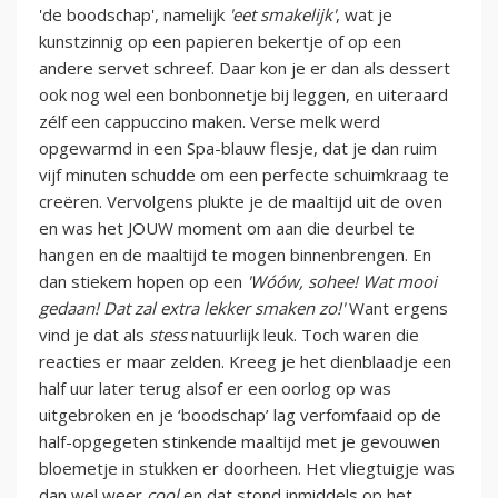
'de boodschap', namelijk
'eet smakelijk'
, wat je
kunstzinnig op een papieren bekertje of op een
andere servet schreef. Daar kon je er dan als dessert
ook nog wel een bonbonnetje bij leggen, en uiteraard
zélf een cappuccino maken. Verse melk werd
opgewarmd in een Spa-blauw flesje, dat je dan ruim
vijf minuten schudde om een perfecte schuimkraag te
creëren. Vervolgens plukte je de maaltijd uit de oven
en was het JOUW moment om aan die deurbel te
hangen en de maaltijd te mogen binnenbrengen. En
dan stiekem hopen op een
'Wóów, sohee! Wat mooi
gedaan! Dat zal extra lekker smaken zo!'
Want ergens
vind je dat als
stess
natuurlijk leuk. Toch waren die
reacties er maar zelden. Kreeg je het dienblaadje een
half uur later terug alsof er een oorlog op was
uitgebroken en je ‘boodschap’ lag verfomfaaid op de
half-opgegeten stinkende maaltijd met je gevouwen
bloemetje in stukken er doorheen. Het vliegtuigje was
dan wel weer
cool
en dat stond inmiddels op het