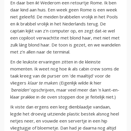
En daar ben ik! Wederom een retourtje Rome. Ik ben
daar kind aan huis. Een week geen Rome is een week
niet geleefd. De meiden brabbelen vrolijk in het Pools
en ik brabbel vrolijk in het Nederlands terug. De
captain kijkt van z'n computer op, en zegt dat-ie wel
een copiloot verwachtte met blond haar, met niet met
zulk láng blond haar. De toon is gezet, en we wandelen
met z’n allen naar de terminal.
En de leukste ervaringen zitten in de kleinste
momenten. Ik weet nog hoe ik als cabin crew soms de
taak kreeg van de purser om 'de maaltijd' voor de
vliegers
klaar te maken
. (Eigenlijk wilde ik hier
'bereiden'
opschrijven, maar veel meer dan 'n kant-en-
klaar prakkie in de oven stoppen doe je feitelijk niet.)
Ik viste dan ergens een leeg dienblaadje vandaan,
legde het droevig uitziende plastic bestek alsnog heel
netjes neer, en vouwde een servertje in een hip
vliegtuigje of bloemetje. Dan had je daarna nog altijd