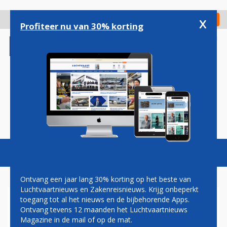
Overslaan
en
x
Digitaal Magazine
Registreer
Check in
naar
Profiteer nu van 30% korting
de
inhoud
gaan
Magazine
Podcasts
Vacatures
Toggl
naviga
Ontvang een jaar lang 30% korting op het beste van
Luchtvaartnieuws en Zakenreisnieuws. Krijg onbeperkt
toegang tot al het nieuws en de bijbehorende Apps.
CHRISTA KLOOSMAN: OVER
Ontvang tevens 12 maanden het Luchtvaartnieuws
STANDBY’S EN
Magazine in de mail of op de mat.