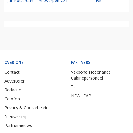
Jul: Rotterdam - Antwerpen €21
NS
OVER ONS
PARTNERS
Contact
Vakbond Nederlands
Cabinepersoneel
Adverteren
TUI
Redactie
NEWHEAP
Colofon
Privacy & Cookiebeleid
Nieuwsscript
Partnernieuws