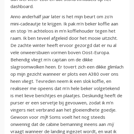
dashboard.
Anno anderhalf jaar later is het mijn beurt om zo'n
mini-cadeautje te krijgen. Ik pak m'n beker koffie aan
en stop 'm achteloos in m'n koffiehouder tegen het
raam. Ik ben teveel afgeleid door het mooie uitzicht.
De zachte winter heeft ervoor gezorgd dat er nu al
vele onweersbuien vormen boven Oost-Europa.
Behendig vliegt m'n captain om de dikke
slagroomwolken heen. Er tovert zich een dikke glimlach
op mijn gezicht wanneer er plots een A380 over ons
heen vliegt. Tevreden neem ik een slok koffie, en
realiseer me opeens dat m'n hele beker volgetekend
is met lieve berichtjes en plaatjes. Deskundig heeft de
purser er een servetje bij gevouwen, zodat ik m’n
vingers niet verbrand aan het gloeiendhete goedje.
Gewoon voor
míj
!! Soms voelt het nog steeds
onwennig dat de cabine bemanning ineens aan
mij
vraagt wanneer de landing ingezet wordt, en wat ik