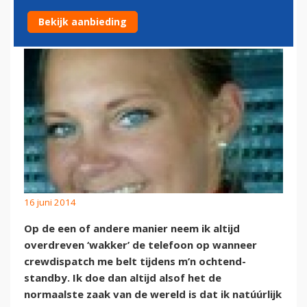
VERRASSINGEN…
Bekijk aanbieding
16 juni 2014
Op de een of andere manier neem ik altijd
overdreven ‘wakker’ de telefoon op wanneer
crewdispatch me belt tijdens m’n ochtend-
standby. Ik doe dan altijd alsof het de
normaalste zaak van de wereld is dat ik natúúrlijk