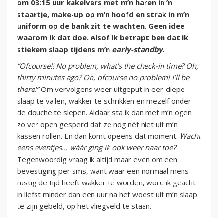
om 03:15 uur kakelvers met m’n haren in ’n
staartje, make-up op m’n hoofd en strak in m’n
uniform op de bank zit te wachten. Geen idee
waarom ik dat doe. Alsof ik betrapt ben dat ik
stiekem slaap tijdens m’n
early-standby
.
“Ofcourse!! No problem, what’s the check-in time? Oh,
thirty minutes ago? Oh, ofcourse no problem! I’ll be
there!”
Om vervolgens weer uitgeput in een diepe
slaap te vallen, wakker te schrikken en mezelf onder
de douche te slepen. Aldaar sta ik dan met m’n ogen
zo ver open gesperd dat ze nog nét niet uit m’n
kassen rollen. En dan komt opeens dat moment.
Wacht
eens eventjes… wáár ging ik ook weer naar toe?
Tegenwoordig vraag ik altijd maar even om een
bevestiging per sms, want waar een normaal mens
rustig de tijd heeft wakker te worden, word ik geacht
in liefst minder dan een uur na het woest uit m’n slaap
te zijn gebeld, op het vliegveld te staan.