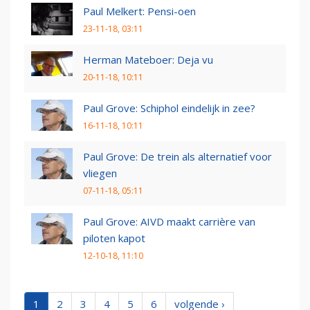
Paul Melkert: Pensi-oen
23-11-18, 03:11
Herman Mateboer: Deja vu
20-11-18, 10:11
Paul Grove: Schiphol eindelijk in zee?
16-11-18, 10:11
Paul Grove: De trein als alternatief voor
vliegen
07-11-18, 05:11
Paul Grove: AIVD maakt carrière van
piloten kapot
12-10-18, 11:10
1
2
3
4
5
6
volgende ›