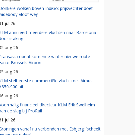
Donkere wolken boven IndiGo: prijsvechter doet
widebody-vloot weg
31 jul 26
KLM annuleert meerdere vluchten naar Barcelona
door staking
05 aug 26
Transavia opent komende winter nieuwe route
vanaf Brussels Airport
05 aug 26
KLM stelt eerste commerciële vlucht met Airbus
A350-900 uit
06 aug 26
Voormalig financieel directeur KLM Erik Swelheim
aan de slag bij ProRail
31 jul 26
Groningen vanaf nu verbonden met Esbjerg: 'scheelt
zeven uur rijden'