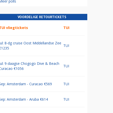
Meer polls
VOORDELIGE RETOURTICKETS
TUI vliegtickets
TUI
Jul: 8-dg cruise Oost Middellandse Zee
TUI
€1235
Jul: 9-daagse Chogogo Dive & Beach
TUI
Curacao €1056
Sep: Amsterdam - Curacao €569
TUI
Sep: Amsterdam - Aruba €614
TUI