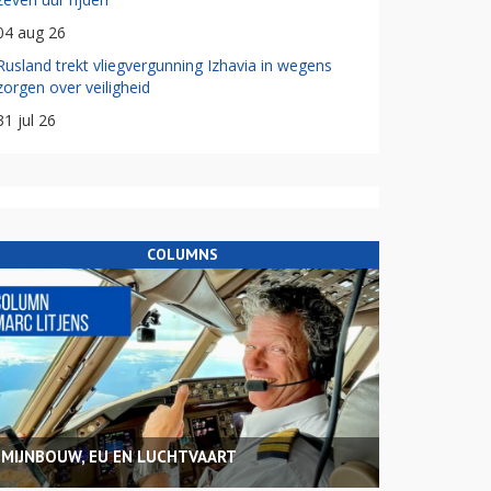
04 aug 26
Rusland trekt vliegvergunning Izhavia in wegens
zorgen over veiligheid
31 jul 26
COLUMNS
MIJNBOUW, EU EN LUCHTVAART