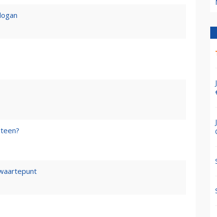
logan
steen?
waartepunt