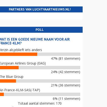
PARTNERS VAN LUCHTVAARTNIEUWS.NL!
POLL
WAT IS EEN GOEDE NIEUWE NAAM VOOR AIR
FRANCE-KLM?
Verzin alsjeblieft iets anders
47% (81 stemmen)
European Airlines Group (EAG)
24% (42 stemmen)
The Blue Group
21% (36 stemmen)
Air-France-KLM-SAS(-TAP)
6% (11 stemmen)
Totaal aantal stemmen: 170