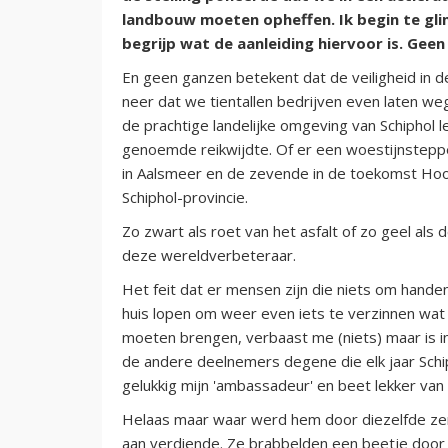
landbouw moeten opheffen. Ik begin te gliml
begrijp wat de aanleiding hiervoor is. Ge
En geen ganzen betekent dat de veiligheid in d
neer dat we tientallen bedrijven even laten weg
de prachtige landelijke omgeving van Schiphol 
genoemde reikwijdte. Of er een woestijnstepp
in Aalsmeer en de zevende in de toekomst Hoo
Schiphol-provincie.
Zo zwart als roet van het asfalt of zo geel al
deze wereldverbeteraar.
Het feit dat er mensen zijn die niets om hande
huis lopen om weer even iets te verzinnen wat
moeten brengen, verbaast me (niets) maar is i
de andere deelnemers degene die elk jaar Schi
gelukkig mijn 'ambassadeur' en beet lekker van z
Helaas maar waar werd hem door diezelfde zem
aan verdiende. Ze brabbelden een beetje door e