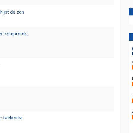
hijnt de zon
een compromis
g
de toekomst