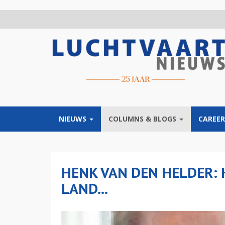
Overslaan
en
naar
de
inhoud
gaan
NIEUWS
COLUMNS & BLOGS
CAREER
HENK VAN DEN HELDER: 
LAND...