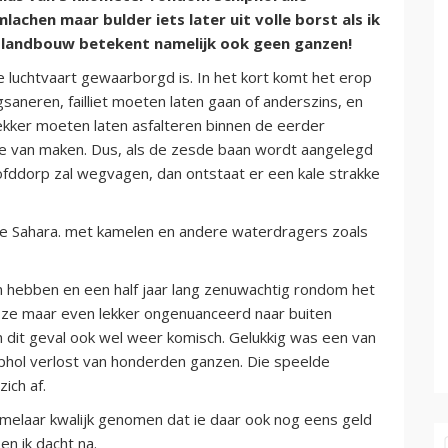
achen maar bulder iets later uit volle borst als ik
en landbouw betekent namelijk ook geen ganzen!
e luchtvaart gewaarborgd is. In het kort komt het erop
saneren, failliet moeten laten gaan of anderszins, en
lekker moeten laten asfalteren binnen de eerder
e van maken. Dus, als de zesde baan wordt aangelegd
fddorp zal wegvagen, dan ontstaat er een kale strakke
s de Sahara. met kamelen en andere waterdragers zoals
n hebben en een half jaar lang zenuwachtig rondom het
 ze maar even lekker ongenuanceerd naar buiten
n dit geval ook wel weer komisch. Gelukkig was een van
phol verlost van honderden ganzen. Die speelde
ich af.
elaar kwalijk genomen dat ie daar ook nog eens geld
n ik dacht na.