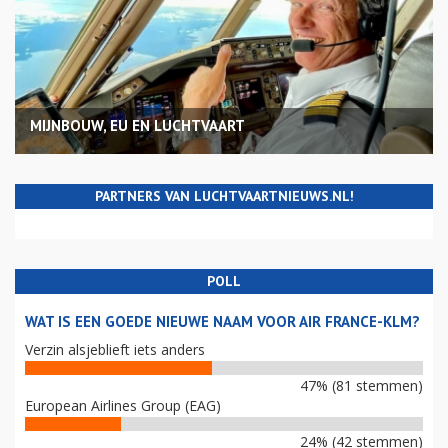
MIJNBOUW, EU EN LUCHTVAART
PARTNERS VAN LUCHTVAARTNIEUWS.NL!
POLL
WAT IS EEN GOEDE NIEUWE NAAM VOOR AIR FRANCE-KLM?
Verzin alsjeblieft iets anders
47% (81 stemmen)
European Airlines Group (EAG)
24% (42 stemmen)