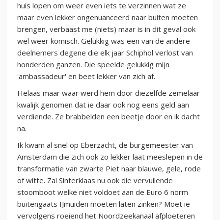
huis lopen om weer even iets te verzinnen wat ze
maar even lekker ongenuanceerd naar buiten moeten
brengen, verbaast me (niets) maar is in dit geval ook
wel weer komisch. Gelukkig was een van de andere
deelnemers degene die elk jaar Schiphol verlost van
honderden ganzen. Die speelde gelukkig mijn
'ambassadeur' en beet lekker van zich af.
Helaas maar waar werd hem door diezelfde zemelaar
kwalijk genomen dat ie daar ook nog eens geld aan
verdiende. Ze brabbelden een beetje door en ik dacht
na.
Ik kwam al snel op Eberzacht, de burgemeester van
Amsterdam die zich ook zo lekker laat meeslepen in de
transformatie van zwarte Piet naar blauwe, gele, rode
of witte. Zal Sinterklaas nu ook die vervuilende
stoomboot welke niet voldoet aan de Euro 6 norm
buitengaats IJmuiden moeten laten zinken? Moet ie
vervolgens roeiend het Noordzeekanaal afploeteren