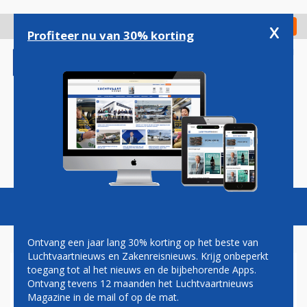
Overslaan
en
x
Digitaal Magazine
Registreer
Check in
naar
Profiteer nu van 30% korting
de
inhoud
gaan
Magazine
Podcasts
Vacatures
Toggl
naviga
Ontvang een jaar lang 30% korting op het beste van
Luchtvaartnieuws en Zakenreisnieuws. Krijg onbeperkt
toegang tot al het nieuws en de bijbehorende Apps.
HENK VAN DEN HELDER: HET
Ontvang tevens 12 maanden het Luchtvaartnieuws
BLIJFT EEN LEKKER LAND...
Magazine in de mail of op de mat.