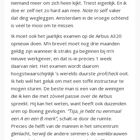
niemand meer om zich heen kijkt. Triest eigenlijk. En ik
doe er zelf net zo hard aan mee.
Note to self
: vaker
dat ding wegleggen. Amsterdam in de vroege ochtend
is veel te mooi om te missen.
Ik moet ook het jaarlijks examen op de Airbus A320
opnieuw doen. M’n brevet moet nog drie maanden
geldig zijn wanneer ik straks ga beginnen bij m’n
nieuwe werkgever, en dat is-ie precies 1 week
daarvan níet. Het examen wordt daarom
hoogstwaarschijnlijk ’s werelds duurste
profcheck
ooit.
Ik heb wél het geluk om met een toffe instructeur te
mogen sturen. De beste man is een van de weinigen
die ik ken die met zóveel passie over de Airbus
spreekt. Hij kan het weten, want heeft ook duizenden
uren op Boeing gevlogen.
“Tsja, je hebt nu eenmaal
een A en een B merk”
, schalt-ie door de ruimte.
Precies de helft van de mannen in het simcentrum
glimlacht, terwijl de andere simmers de wenkbrauwen