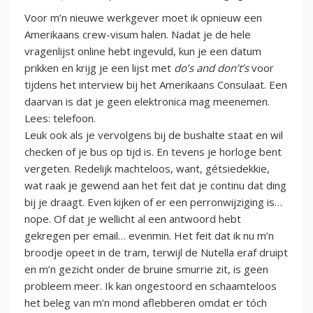
Voor m’n nieuwe werkgever moet ik opnieuw een
Amerikaans crew-visum halen. Nadat je de hele
vragenlijst online hebt ingevuld, kun je een datum
prikken en krijg je een lijst met
do’s and don’t’s
voor
tijdens het interview bij het Amerikaans Consulaat. Een
daarvan is dat je geen elektronica mag meenemen.
Lees: telefoon.
Leuk ook als je vervolgens bij de bushalte staat en wil
checken of je bus op tijd is. En tevens je horloge bent
vergeten. Redelijk machteloos, want, gétsiedekkie,
wat raak je gewend aan het feit dat je continu dat ding
bij je draagt. Even kijken of er een perronwijziging is…
nope. Of dat je wellicht al een antwoord hebt
gekregen per email… evenmin. Het feit dat ik nu m’n
broodje opeet in de tram, terwijl de Nutella eraf druipt
en m’n gezicht onder de bruine smurrie zit, is geen
probleem meer. Ik kan ongestoord en schaamteloos
het beleg van m’n mond aflebberen omdat er tóch