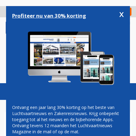
Overslaan
en
x
Digitaal Magazine
Registreer
Check in
naar
Profiteer nu van 30% korting
de
inhoud
gaan
Magazine
Podcasts
Vacatures
Toggl
naviga
Ontvang een jaar lang 30% korting op het beste van
Luchtvaartnieuws en Zakenreisnieuws. Krijg onbeperkt
toegang tot al het nieuws en de bijbehorende Apps.
CHRISTA KLOOSMAN:
Ontvang tevens 12 maanden het Luchtvaartnieuws
VERHUIZEN!
Magazine in de mail of op de mat.