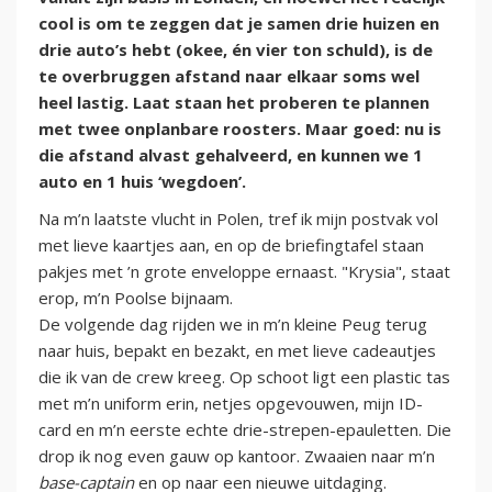
cool is om te zeggen dat je samen drie huizen en
drie auto’s hebt (okee, én vier ton schuld), is de
te overbruggen afstand naar elkaar soms wel
heel lastig. Laat staan het proberen te plannen
met twee onplanbare roosters. Maar goed: nu is
die afstand alvast gehalveerd, en kunnen we 1
auto en 1 huis ‘wegdoen’.
Na m’n laatste vlucht in Polen, tref ik mijn postvak vol
met lieve kaartjes aan, en op de briefingtafel staan
pakjes met ’n grote enveloppe ernaast. "Krysia", staat
erop, m’n Poolse bijnaam.
De volgende dag rijden we in m’n kleine Peug terug
naar huis, bepakt en bezakt, en met lieve cadeautjes
die ik van de crew kreeg. Op schoot ligt een plastic tas
met m’n uniform erin, netjes opgevouwen, mijn ID-
card en m’n eerste echte drie-strepen-epauletten. Die
drop ik nog even gauw op kantoor. Zwaaien naar m’n
base-captain
en op naar een nieuwe uitdaging.