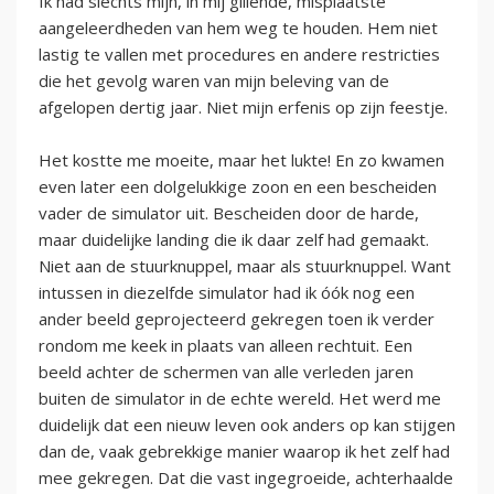
Ik had slechts mijn, in mij gillende, misplaatste
aangeleerdheden van hem weg te houden. Hem niet
lastig te vallen met procedures en andere restricties
die het gevolg waren van mijn beleving van de
afgelopen dertig jaar. Niet mijn erfenis op zijn feestje.
Het kostte me moeite, maar het lukte! En zo kwamen
even later een dolgelukkige zoon en een bescheiden
vader de simulator uit. Bescheiden door de harde,
maar duidelijke landing die ik daar zelf had gemaakt.
Niet aan de stuurknuppel, maar als stuurknuppel. Want
intussen in diezelfde simulator had ik óók nog een
ander beeld geprojecteerd gekregen toen ik verder
rondom me keek in plaats van alleen rechtuit. Een
beeld achter de schermen van alle verleden jaren
buiten de simulator in de echte wereld. Het werd me
duidelijk dat een nieuw leven ook anders op kan stijgen
dan de, vaak gebrekkige manier waarop ik het zelf had
mee gekregen. Dat die vast ingegroeide, achterhaalde