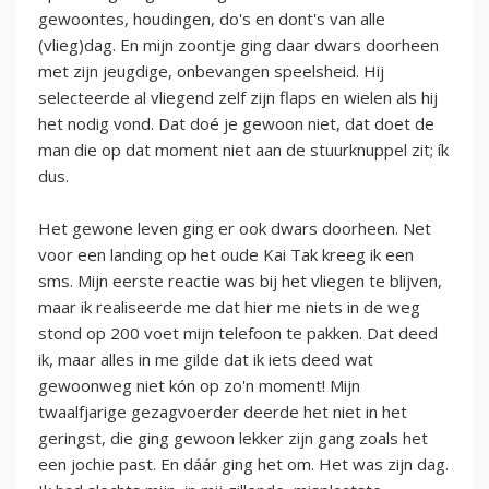
gewoontes, houdingen, do's en dont's van alle
(vlieg)dag. En mijn zoontje ging daar dwars doorheen
met zijn jeugdige, onbevangen speelsheid. Hij
selecteerde al vliegend zelf zijn flaps en wielen als hij
het nodig vond. Dat doé je gewoon niet, dat doet de
man die op dat moment niet aan de stuurknuppel zit; ík
dus.
Het gewone leven ging er ook dwars doorheen. Net
voor een landing op het oude Kai Tak kreeg ik een
sms. Mijn eerste reactie was bij het vliegen te blijven,
maar ik realiseerde me dat hier me niets in de weg
stond op 200 voet mijn telefoon te pakken. Dat deed
ik, maar alles in me gilde dat ik iets deed wat
gewoonweg niet kón op zo'n moment! Mijn
twaalfjarige gezagvoerder deerde het niet in het
geringst, die ging gewoon lekker zijn gang zoals het
een jochie past. En dáár ging het om. Het was zijn dag.