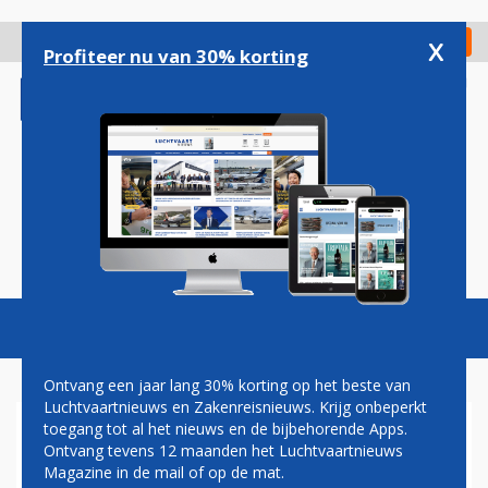
Overslaan
en
x
Digitaal Magazine
Registreer
Check in
naar
Profiteer nu van 30% korting
de
inhoud
gaan
Magazine
Podcasts
Vacatures
Toggl
naviga
Ontvang een jaar lang 30% korting op het beste van
Luchtvaartnieuws en Zakenreisnieuws. Krijg onbeperkt
toegang tot al het nieuws en de bijbehorende Apps.
PAUL MELKERT:
Ontvang tevens 12 maanden het Luchtvaartnieuws
STUURKNUPPEL
Magazine in de mail of op de mat.