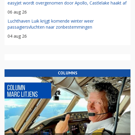
easyJet wordt overgenomen door Apollo, Castlelake haakt af
06 aug 26
Luchthaven Luik krijgt komende winter weer
passagiersvluchten naar zonbestemmingen
04 aug 26
COLUMNS