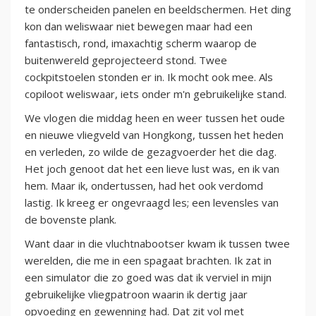
te onderscheiden panelen en beeldschermen. Het ding
kon dan weliswaar niet bewegen maar had een
fantastisch, rond, imaxachtig scherm waarop de
buitenwereld geprojecteerd stond. Twee
cockpitstoelen stonden er in. Ik mocht ook mee. Als
copiloot weliswaar, iets onder m'n gebruikelijke stand.
We vlogen die middag heen en weer tussen het oude
en nieuwe vliegveld van Hongkong, tussen het heden
en verleden, zo wilde de gezagvoerder het die dag.
Het joch genoot dat het een lieve lust was, en ik van
hem. Maar ik, ondertussen, had het ook verdomd
lastig. Ik kreeg er ongevraagd les; een levensles van
de bovenste plank.
Want daar in die vluchtnabootser kwam ik tussen twee
werelden, die me in een spagaat brachten. Ik zat in
een simulator die zo goed was dat ik verviel in mijn
gebruikelijke vliegpatroon waarin ik dertig jaar
opvoeding en gewenning had. Dat zit vol met