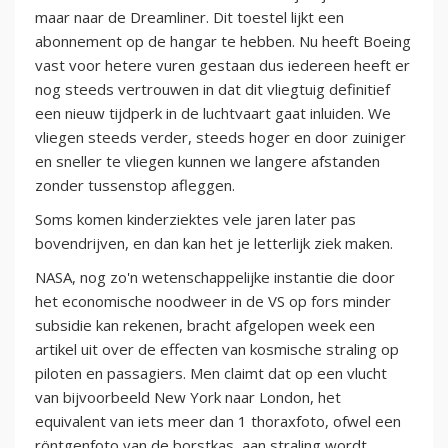
maar naar de Dreamliner. Dit toestel lijkt een
abonnement op de hangar te hebben. Nu heeft Boeing
vast voor hetere vuren gestaan dus iedereen heeft er
nog steeds vertrouwen in dat dit vliegtuig definitief
een nieuw tijdperk in de luchtvaart gaat inluiden. We
vliegen steeds verder, steeds hoger en door zuiniger
en sneller te vliegen kunnen we langere afstanden
zonder tussenstop afleggen.
Soms komen kinderziektes vele jaren later pas
bovendrijven, en dan kan het je letterlijk ziek maken.
NASA, nog zo'n wetenschappelijke instantie die door
het economische noodweer in de VS op fors minder
subsidie kan rekenen, bracht afgelopen week een
artikel uit over de effecten van kosmische straling op
piloten en passagiers. Men claimt dat op een vlucht
van bijvoorbeeld New York naar London, het
equivalent van iets meer dan 1 thoraxfoto, ofwel een
röntgenfoto van de borstkas, aan straling wordt