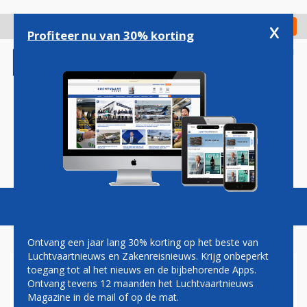
Overslaan
en
x
Digitaal Magazine
Registreer
Check in
naar
Profiteer nu van 30% korting
de
inhoud
gaan
Magazine
Podcasts
Vacatures
Toggl
naviga
Ontvang een jaar lang 30% korting op het beste van
Luchtvaartnieuws en Zakenreisnieuws. Krijg onbeperkt
toegang tot al het nieuws en de bijbehorende Apps.
DAVID VAN VLIET:
Ontvang tevens 12 maanden het Luchtvaartnieuws
MELKSTRAAT
Magazine in de mail of op de mat.