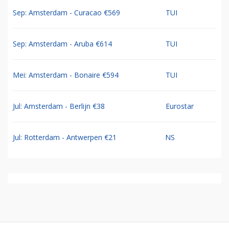
TUI vliegtickets
TUI
Jul: 8-dg cruise Oost Middellandse Zee €1235
TUI
Jul: 9-daagse Chogogo Dive & Beach Curacao
TUI
€1056
Sep: Amsterdam - Curacao €569
TUI
Sep: Amsterdam - Aruba €614
TUI
Mei: Amsterdam - Bonaire €594
TUI
Jul: Amsterdam - Berlijn €38
Eurostar