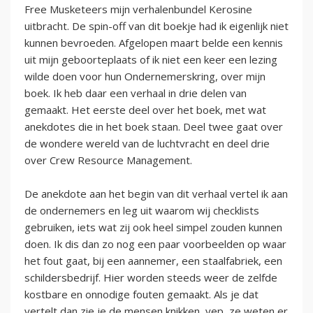
Free Musketeers mijn verhalenbundel Kerosine
uitbracht. De spin-off van dit boekje had ik eigenlijk niet
kunnen bevroeden. Afgelopen maart belde een kennis
uit mijn geboorteplaats of ik niet een keer een lezing
wilde doen voor hun Ondernemerskring, over mijn
boek. Ik heb daar een verhaal in drie delen van
gemaakt. Het eerste deel over het boek, met wat
anekdotes die in het boek staan. Deel twee gaat over
de wondere wereld van de luchtvracht en deel drie
over Crew Resource Management.
De anekdote aan het begin van dit verhaal vertel ik aan
de ondernemers en leg uit waarom wij checklists
gebruiken, iets wat zij ook heel simpel zouden kunnen
doen. Ik dis dan zo nog een paar voorbeelden op waar
het fout gaat, bij een aannemer, een staalfabriek, een
schildersbedrijf. Hier worden steeds weer de zelfde
kostbare en onnodige fouten gemaakt. Als je dat
vertelt dan zie je de mensen knikken, yep, ze weten er