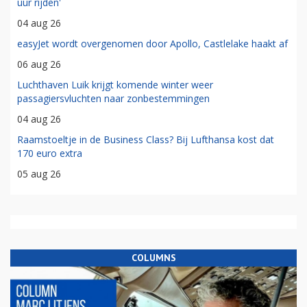
Transavia opent komende winter nieuwe route vanaf
Brussels Airport
05 aug 26
KLM stelt eerste commerciële vlucht met Airbus A350-900 uit
06 aug 26
Groningen vanaf nu verbonden met Esbjerg: 'scheelt zeven
uur rijden'
04 aug 26
easyJet wordt overgenomen door Apollo, Castlelake haakt af
06 aug 26
Luchthaven Luik krijgt komende winter weer
passagiersvluchten naar zonbestemmingen
04 aug 26
Raamstoeltje in de Business Class? Bij Lufthansa kost dat
170 euro extra
05 aug 26