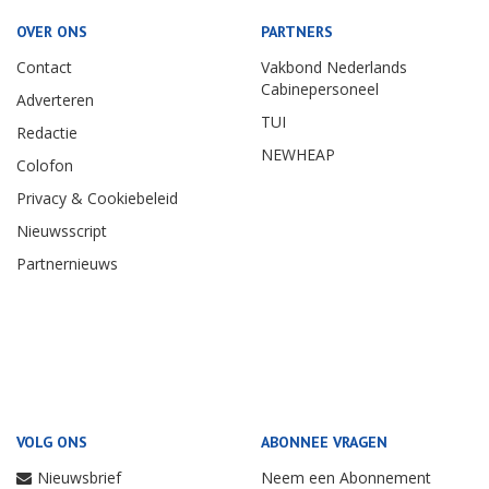
Jul: Rotterdam - Antwerpen €21
NS
OVER ONS
PARTNERS
Contact
Vakbond Nederlands
Cabinepersoneel
Adverteren
TUI
Redactie
NEWHEAP
Colofon
Privacy & Cookiebeleid
Nieuwsscript
Partnernieuws