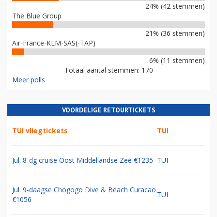
POLL
WAT IS EEN GOEDE NIEUWE NAAM VOOR AIR FRANCE-KLM?
Verzin alsjeblieft iets anders
47% (81 stemmen)
European Airlines Group (EAG)
24% (42 stemmen)
The Blue Group
21% (36 stemmen)
Air-France-KLM-SAS(-TAP)
6% (11 stemmen)
Totaal aantal stemmen: 170
Meer polls
VOORDELIGE RETOURTICKETS