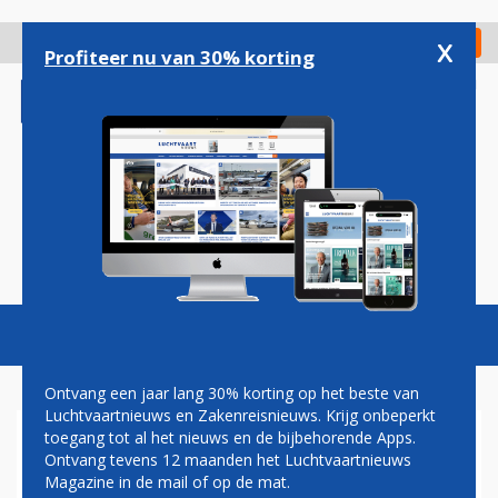
Overslaan
en
x
Digitaal Magazine
Registreer
Check in
naar
Profiteer nu van 30% korting
de
inhoud
gaan
Magazine
Podcasts
Vacatures
Toggl
naviga
Ontvang een jaar lang 30% korting op het beste van
Luchtvaartnieuws en Zakenreisnieuws. Krijg onbeperkt
toegang tot al het nieuws en de bijbehorende Apps.
HERMAN MATEBOER: SPIN-
Ontvang tevens 12 maanden het Luchtvaartnieuws
OFF
Magazine in de mail of op de mat.