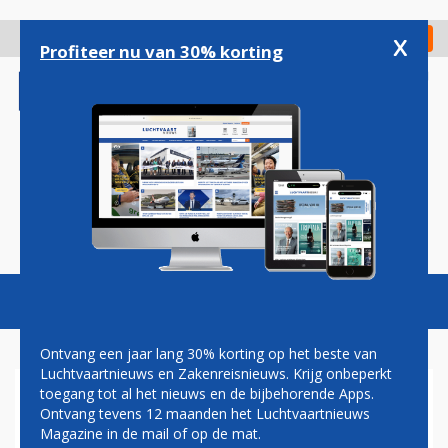
Overslaan
en
x
Digitaal Magazine
Registreer
Check in
naar
Profiteer nu van 30% korting
de
inhoud
gaan
Magazine
Podcasts
Vacatures
Toggl
naviga
Ontvang een jaar lang 30% korting op het beste van
Luchtvaartnieuws en Zakenreisnieuws. Krijg onbeperkt
toegang tot al het nieuws en de bijbehorende Apps.
PAUL GROVE:
Ontvang tevens 12 maanden het Luchtvaartnieuws
MARKTVERDELING
Magazine in de mail of op de mat.