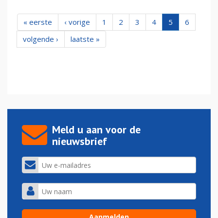
« eerste
‹ vorige
1
2
3
4
5
6
volgende ›
laatste »
Meld u aan voor de
nieuwsbrief