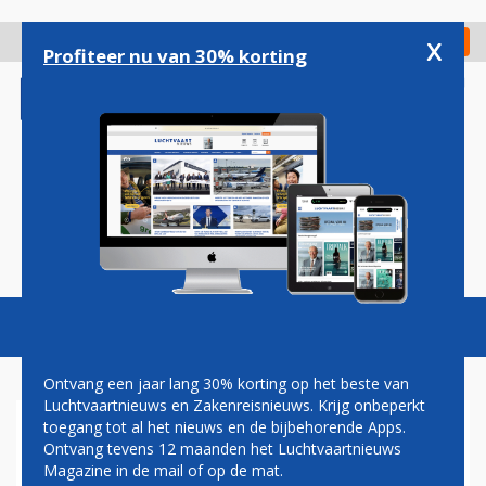
Overslaan
en
x
Digitaal Magazine
Registreer
Check in
naar
Profiteer nu van 30% korting
de
inhoud
gaan
Magazine
Podcasts
Vacatures
Toggl
naviga
Ontvang een jaar lang 30% korting op het beste van
Luchtvaartnieuws en Zakenreisnieuws. Krijg onbeperkt
toegang tot al het nieuws en de bijbehorende Apps.
GUILLAUME BURGHOUWT:
Ontvang tevens 12 maanden het Luchtvaartnieuws
THE REAL THING
Magazine in de mail of op de mat.