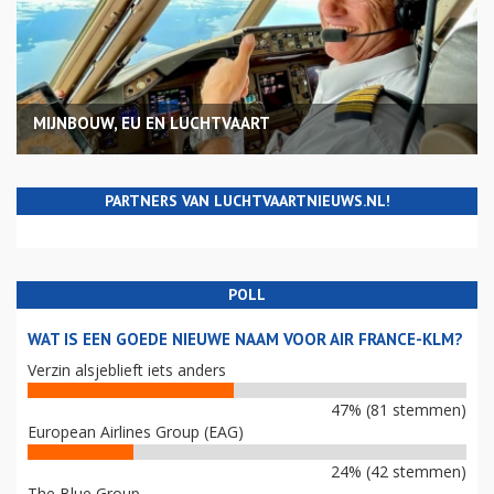
MIJNBOUW, EU EN LUCHTVAART
PARTNERS VAN LUCHTVAARTNIEUWS.NL!
POLL
WAT IS EEN GOEDE NIEUWE NAAM VOOR AIR FRANCE-KLM?
Verzin alsjeblieft iets anders
47% (81 stemmen)
European Airlines Group (EAG)
24% (42 stemmen)
The Blue Group