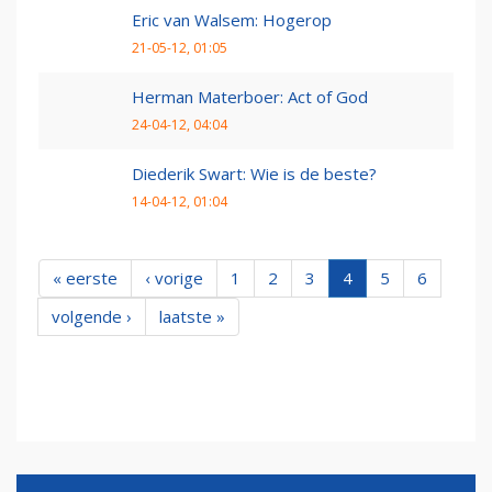
Eric van Walsem: Hogerop
21-05-12, 01:05
Herman Materboer: Act of God
24-04-12, 04:04
Diederik Swart: Wie is de beste?
14-04-12, 01:04
« eerste
‹ vorige
1
2
3
4
5
6
volgende ›
laatste »