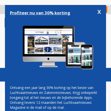
Overslaan
en
x
Digitaal Magazine
Registreer
Check in
naar
Profiteer nu van 30% korting
de
inhoud
gaan
Magazine
Podcasts
Vacatures
Toggl
naviga
Ontvang een jaar lang 30% korting op het beste van
Luchtvaartnieuws en Zakenreisnieuws. Krijg onbeperkt
toegang tot al het nieuws en de bijbehorende Apps.
GUILLAUME BURGHOUWT:
Ontvang tevens 12 maanden het Luchtvaartnieuws
THE REAL THING
Magazine in de mail of op de mat.