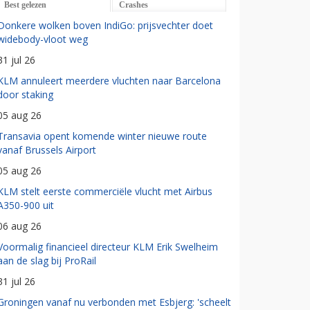
Best gelezen
Crashes
Donkere wolken boven IndiGo: prijsvechter doet
widebody-vloot weg
31 jul 26
KLM annuleert meerdere vluchten naar Barcelona
door staking
05 aug 26
Transavia opent komende winter nieuwe route
vanaf Brussels Airport
05 aug 26
KLM stelt eerste commerciële vlucht met Airbus
A350-900 uit
06 aug 26
Voormalig financieel directeur KLM Erik Swelheim
aan de slag bij ProRail
31 jul 26
Groningen vanaf nu verbonden met Esbjerg: 'scheelt