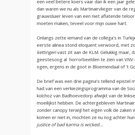
een veel betere koers vaar dan ik een jaar gel
dan waren we nu als Martinairvlieger van de reg
grauwsluier leven van een niet aflatende telo
moeten maken, teveel voor mijn ouwe hart.
Onlangs zette iemand van de collega’s in Turkij
eerste alinea stond eloquent verwoord, met z
kettingen
vast zit aan de KLM. Gelukkig maar, da
geestesoog al horrorbeelden te zien van VNV-
ogen, ergens in de goot in Bloemendaal of ‘t G
De brief was een drie pagina’s tellend epistel
had van een verkiezingsprogramma van de Socia
kolchoz van Badhoevedorp afwijkt van de linkse 
moeilijkst hebben. De achtergebleven Martinairv
zonder canopy terwijl het eigen volk de zaken
komen er niet in, mochten ze nu nog achter hun
justice of bad karma is wicked…