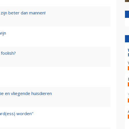
zijn beter dan mannen!
wijn
foolish?
tie en vliegende huisdieren
ward(ess) worden"