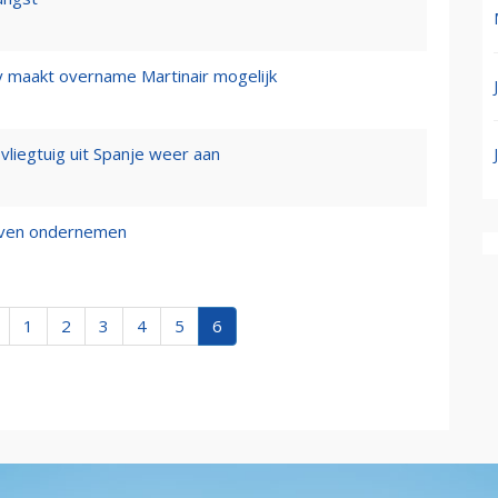
y maakt overname Martinair mogelijk
 vliegtuig uit Spanje weer aan
ijven ondernemen
1
2
3
4
5
6