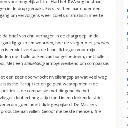
eden voor mogelijk achtte. Had het RVA nog bestaan,
en in de drup geraakt. Eerst vijftien jaar onder een
organg om vervolgens weer zoiets dramatisch mee te
e de brief van dhr. Verhagen in de chatgroep. In de
orgvuldig gekozen woorden, hoe de vlieger met
gouden
n is er niet veel aan de hand. Ik begon voor mijn
leden met bolle buiken van hongeroedeem, met holle
ooi. Met een
staketselig
armpje wenkend om compassie.
 met een zeer doorwrocht nivelleringsplan wat veel weg
listische Partij. Het enige punt waarop men in de
politiek is de compassie met diegene die het ‘t
lieger dobbert nog altijd rond in een lekkende slide
 wederom goed heeft dichtgespijkerd. De Mac-ers
 productie aan willen. Geloof me beste mensen,
the