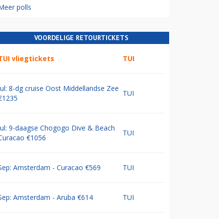
Meer polls
VOORDELIGE RETOURTICKETS
TUI vliegtickets
TUI
Jul: 8-dg cruise Oost Middellandse Zee
TUI
€1235
Jul: 9-daagse Chogogo Dive & Beach
TUI
Curacao €1056
Sep: Amsterdam - Curacao €569
TUI
Sep: Amsterdam - Aruba €614
TUI