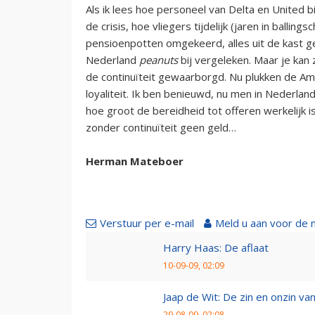
Als ik lees hoe personeel van Delta en United bi
de crisis, hoe vliegers tijdelijk (jaren in balli
pensioenpotten omgekeerd, alles uit de kast geh
Nederland
peanuts
bij vergeleken. Maar je kan
de continuïteit gewaarborgd. Nu plukken de A
loyaliteit. Ik ben benieuwd, nu men in Nederla
hoe groot de bereidheid tot offeren werkelijk is
zonder continuïteit geen geld…
Herman Mateboer
Verstuur per e-mail
Meld u aan voor de 
Harry Haas: De aflaat
10-09-09, 02:09
Jaap de Wit: De zin en onzin van 
29-08-09, 02:08