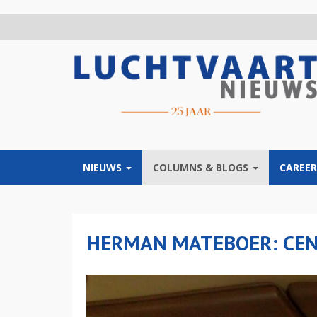
Overslaan
en
naar
de
inhoud
gaan
NIEUWS
COLUMNS & BLOGS
CAREER
HERMAN MATEBOER: CE