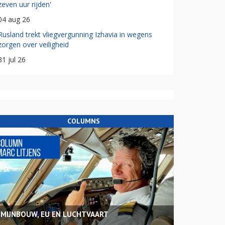
zeven uur rijden'
04 aug 26
Rusland trekt vliegvergunning Izhavia in wegens
zorgen over veiligheid
31 jul 26
COLUMNS
MIJNBOUW, EU EN LUCHTVAART