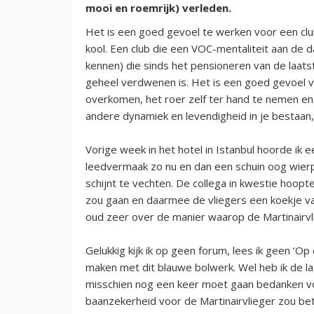
mooi en roemrijk) verleden.
Het is een goed gevoel te werken voor een club 
kool. Een club die een VOC-mentaliteit aan de 
kennen) die sinds het pensioneren van de laatst
geheel verdwenen is. Het is een goed gevoel va
overkomen, het roer zelf ter hand te nemen en 
andere dynamiek en levendigheid in je bestaan,
Vorige week in het hotel in Istanbul hoorde ik e
leedvermaak zo nu en dan een schuin oog wierp
schijnt te vechten. De collega in kwestie hoopt
zou gaan en daarmee de vliegers een koekje van
oud zeer over de manier waarop de Martinairvl
Gelukkig kijk ik op geen forum, lees ik geen ‘O
maken met dit blauwe bolwerk. Wel heb ik de la
misschien nog een keer moet gaan bedanken v
baanzekerheid voor de Martinairvlieger zou b