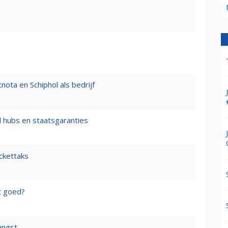
nota en Schiphol als bedrijf
l hubs en staatsgaranties
ickettaks
t goed?
angst