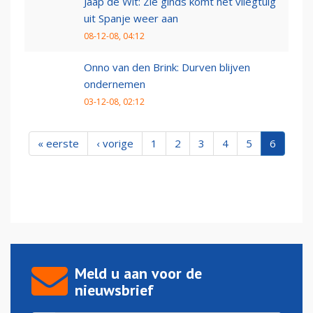
Jaap de Wit: Zie ginds komt het vliegtuig
uit Spanje weer aan
08-12-08, 04:12
Onno van den Brink: Durven blijven
ondernemen
03-12-08, 02:12
« eerste
‹ vorige
1
2
3
4
5
6
Meld u aan voor de
nieuwsbrief