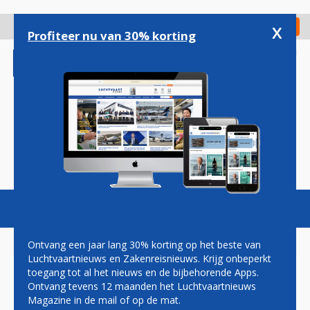
Overslaan
en
x
Digitaal Magazine
Registreer
Check in
naar
Profiteer nu van 30% korting
de
inhoud
gaan
Magazine
Podcasts
Vacatures
Toggl
naviga
Ontvang een jaar lang 30% korting op het beste van
Luchtvaartnieuws en Zakenreisnieuws. Krijg onbeperkt
toegang tot al het nieuws en de bijbehorende Apps.
HERMAN MATEBOER: DEJA
Ontvang tevens 12 maanden het Luchtvaartnieuws
VU
Magazine in de mail of op de mat.