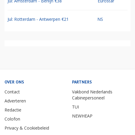
Jul: Amsterdam - Berlijn €38
Eurostar
Jul: Rotterdam - Antwerpen €21
NS
OVER ONS
PARTNERS
Contact
Vakbond Nederlands
Cabinepersoneel
Adverteren
TUI
Redactie
NEWHEAP
Colofon
Privacy & Cookiebeleid