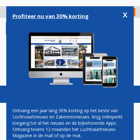
Overslaan
en
x
Digitaal Magazine
Registreer
Check in
naar
Profiteer nu van 30% korting
de
inhoud
gaan
Magazine
Podcasts
Vacatures
Toggl
naviga
Ontvang een jaar lang 30% korting op het beste van
Luchtvaartnieuws en Zakenreisnieuws. Krijg onbeperkt
toegang tot al het nieuws en de bijbehorende Apps.
PAUL GROVE: LELYSTAD
Ontvang tevens 12 maanden het Luchtvaartnieuws
AIRPORT, EEN COMPROMIS
Magazine in de mail of op de mat.