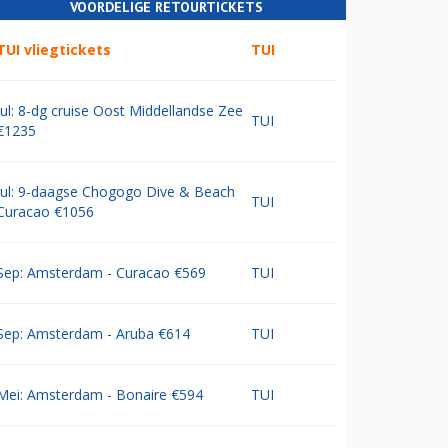
VOORDELIGE RETOURTICKETS
TUI vliegtickets
TUI
Jul: 8-dg cruise Oost Middellandse Zee
TUI
€1235
Jul: 9-daagse Chogogo Dive & Beach
TUI
Curacao €1056
Sep: Amsterdam - Curacao €569
TUI
Sep: Amsterdam - Aruba €614
TUI
Mei: Amsterdam - Bonaire €594
TUI