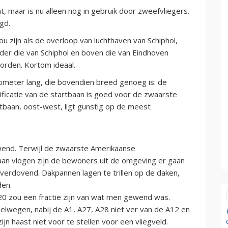
, maar is nu alleen nog in gebruik door zweefvliegers.
gd.
zijn als de overloop van luchthaven van Schiphol,
nder die van Schiphol en boven die van Eindhoven
 worden. Kortom ideaal.
lometer lang, die bovendien breed genoeg is: de
ificatie van de startbaan is goed voor de zwaarste
rtbaan, oost-west, ligt gunstig op de meest
wend. Terwijl de zwaarste Amerikaanse
aan vlogen zijn de bewoners uit de omgeving er gaan
verdovend. Dakpannen lagen te trillen op de daken,
den.
20 zou een fractie zijn van wat men gewend was.
nelwegen, nabij de A1, A27, A28 niet ver van de A12 en
jn haast niet voor te stellen voor een vliegveld.