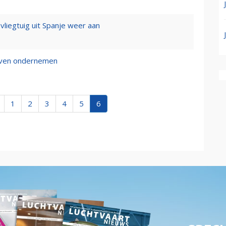
 vliegtuig uit Spanje weer aan
ijven ondernemen
1
2
3
4
5
6