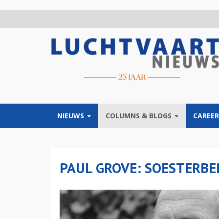
Overslaan
en
naar
de
inhoud
gaan
NIEUWS
COLUMNS & BLOGS
CAREER
PAUL GROVE: SOESTERBE