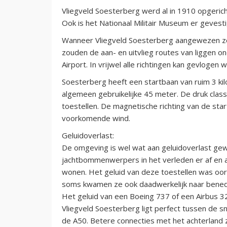
Vliegveld Soesterberg werd al in 1910 opgericht
Ook is het Nationaal Militair Museum er gevesti
Wanneer Vliegveld Soesterberg aangewezen zou 
zouden de aan- en uitvlieg routes van liggen o
Airport. In vrijwel alle richtingen kan gevlogen
Soesterberg heeft een startbaan van ruim 3 ki
algemeen gebruikelijke 45 meter. De druk class
toestellen. De magnetische richting van de sta
voorkomende wind.
Geluidoverlast:
De omgeving is wel wat aan geluidoverlast ge
jachtbommenwerpers in het verleden er af en 
wonen. Het geluid van deze toestellen was oor
soms kwamen ze ook daadwerkelijk naar bene
Het geluid van een Boeing 737 of een Airbus 3
Vliegveld Soesterberg ligt perfect tussen de s
de A50. Betere connecties met het achterland zi