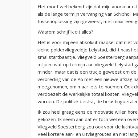
Het moet wel bekend zijn dat mijn voorkeur uit 
als de lange termijn vervanging van Schiphol. 
tussenoplossing zijn geweest, met maar een ge
Waarom schrijf ik dit alles?
Het is voor mij een absoluut raadsel dat niet 
kleine poldervliegveldje Lelystad, dicht naast e
smal startbaantje. Vliegveld Soesterberg aanp
miljoen wat op termijn aan vliegveld Lelystad g
minder, maar dat is een trucje geweest om de 
verbreding van de A6 met een nieuwe afslag na
meegenomen, om maar iets te noemen. Ook de 
verdoezelt de werkelijke totaal kosten. Vliegve
worden. De politiek beslist, de belastingbetale
Ik zou heel graag eens de motivatie willen ho
gekozen. Ik neem aan dat er toch wel een ove
Vliegveld Soesterberg zou ook voor de luchtv
Veel kortere aan- en uitvliegroutes en niet lan