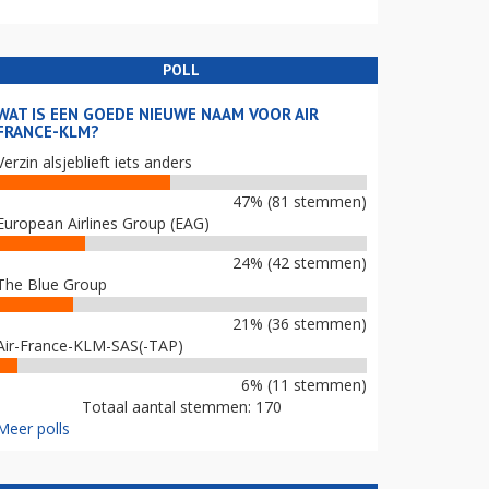
POLL
WAT IS EEN GOEDE NIEUWE NAAM VOOR AIR
FRANCE-KLM?
Verzin alsjeblieft iets anders
47% (81 stemmen)
European Airlines Group (EAG)
24% (42 stemmen)
The Blue Group
21% (36 stemmen)
Air-France-KLM-SAS(-TAP)
6% (11 stemmen)
Totaal aantal stemmen: 170
Meer polls