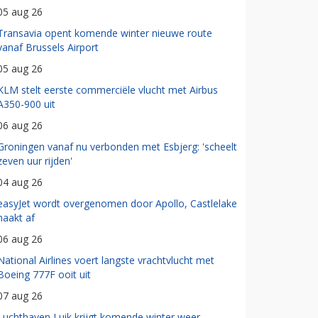
05 aug 26
Transavia opent komende winter nieuwe route
vanaf Brussels Airport
05 aug 26
KLM stelt eerste commerciële vlucht met Airbus
A350-900 uit
06 aug 26
Groningen vanaf nu verbonden met Esbjerg: 'scheelt
zeven uur rijden'
04 aug 26
easyJet wordt overgenomen door Apollo, Castlelake
haakt af
06 aug 26
National Airlines voert langste vrachtvlucht met
Boeing 777F ooit uit
07 aug 26
Luchthaven Luik krijgt komende winter weer