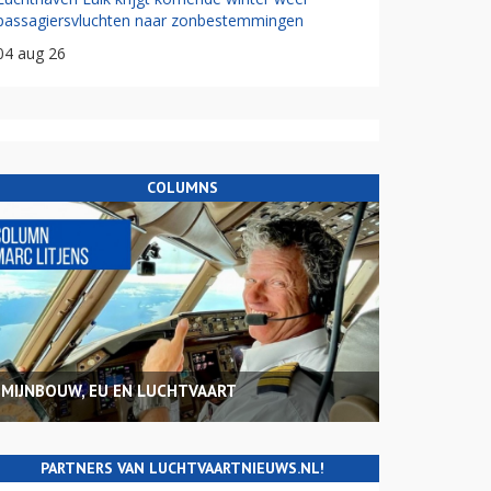
passagiersvluchten naar zonbestemmingen
04 aug 26
COLUMNS
MIJNBOUW, EU EN LUCHTVAART
PARTNERS VAN LUCHTVAARTNIEUWS.NL!