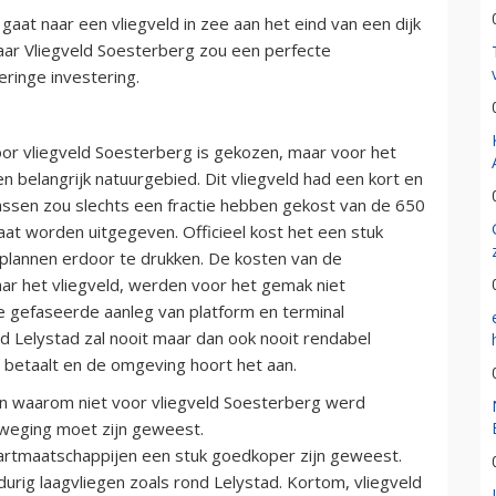
gaat naar een vliegveld in zee aan het eind van een dijk
Maar Vliegveld Soesterberg zou een perfecte
ringe investering.
voor vliegveld Soesterberg is gekozen, maar voor het
en belangrijk natuurgebied. Dit vliegveld had een kort en
assen zou slechts een fractie hebben gekost van de 650
aat worden uitgegeven. Officieel kost het een stuk
plannen erdoor te drukken. De kosten van de
ar het vliegveld, werden voor het gemak niet
gefaseerde aanleg van platform en terminal
ld Lelystad zal nooit maar dan ook nooit rendabel
r betaalt en de omgeving hoort het aan.
ren waarom niet voor vliegveld Soesterberg werd
rweging moet zijn geweest.
aartmaatschappijen een stuk goedkoper zijn geweest.
gdurig laagvliegen zoals rond Lelystad. Kortom, vliegveld