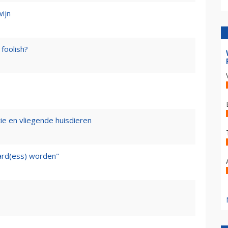
wijn
foolish?
tie en vliegende huisdieren
ward(ess) worden"