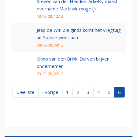
Steven van der Heijden: ArkeFly maakt
overname Martinair mogelijk
18-12-08, 12:12
Jaap de Wit: Zie ginds komt het vliegtuig
uit Spanje weer aan
08-12-08, 04:12
Onno van den Brink: Durven blijven
ondernemen
03-12-08, 02:12
« eerste
‹ vorige
1
2
3
4
5
6