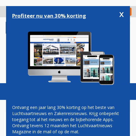
Overslaan
en
x
Digitaal Magazine
Registreer
Check in
naar
Profiteer nu van 30% korting
de
inhoud
gaan
Magazine
Podcasts
Vacatures
Toggl
naviga
Ontvang een jaar lang 30% korting op het beste van
Luchtvaartnieuws en Zakenreisnieuws. Krijg onbeperkt
toegang tot al het nieuws en de bijbehorende Apps.
PAUL GROVE: VLIEGEN MET
Ontvang tevens 12 maanden het Luchtvaartnieuws
ONVOLDOENDE BRANDSTOF
Magazine in de mail of op de mat.