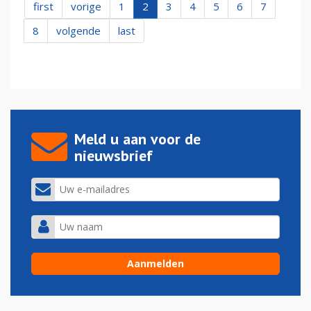
first
vorige
1
2
3
4
5
6
7
8
volgende
last
Meld u aan voor de
nieuwsbrief