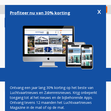
Overslaan
en
x
Digitaal Magazine
Registreer
Check in
naar
Profiteer nu van 30% korting
de
inhoud
gaan
Magazine
Podcasts
Vacatures
Toggl
naviga
Ontvang een jaar lang 30% korting op het beste van
Luchtvaartnieuws en Zakenreisnieuws. Krijg onbeperkt
toegang tot al het nieuws en de bijbehorende Apps.
PARIS AIR SHOW 2017
Ontvang tevens 12 maanden het Luchtvaartnieuws
Magazine in de mail of op de mat.