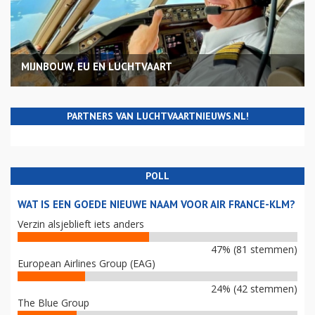
MIJNBOUW, EU EN LUCHTVAART
PARTNERS VAN LUCHTVAARTNIEUWS.NL!
POLL
WAT IS EEN GOEDE NIEUWE NAAM VOOR AIR FRANCE-KLM?
Verzin alsjeblieft iets anders
47% (81 stemmen)
European Airlines Group (EAG)
24% (42 stemmen)
The Blue Group