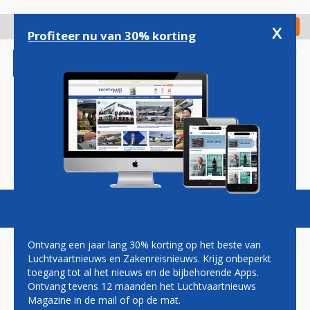
Overslaan
en
x
Digitaal Magazine
Registreer
Check in
naar
Profiteer nu van 30% korting
de
inhoud
gaan
Magazine
Podcasts
Vacatures
Toggl
naviga
Ontvang een jaar lang 30% korting op het beste van
Luchtvaartnieuws en Zakenreisnieuws. Krijg onbeperkt
toegang tot al het nieuws en de bijbehorende Apps.
PARIS AIR SHOW 2017
Ontvang tevens 12 maanden het Luchtvaartnieuws
Magazine in de mail of op de mat.