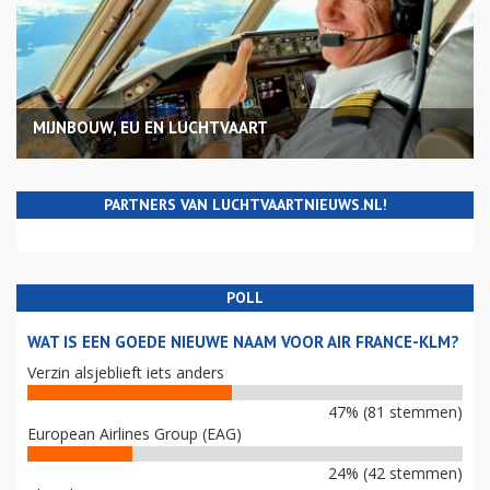
MIJNBOUW, EU EN LUCHTVAART
PARTNERS VAN LUCHTVAARTNIEUWS.NL!
POLL
WAT IS EEN GOEDE NIEUWE NAAM VOOR AIR FRANCE-KLM?
Verzin alsjeblieft iets anders
47% (81 stemmen)
European Airlines Group (EAG)
24% (42 stemmen)