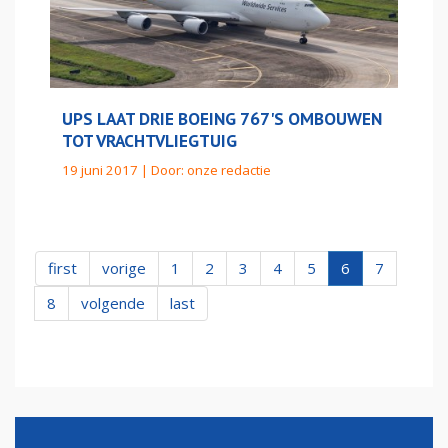
UPS LAAT DRIE BOEING 767'S OMBOUWEN
TOT VRACHTVLIEGTUIG
19 juni 2017 | Door:
onze redactie
first
vorige
1
2
3
4
5
6
7
8
volgende
last