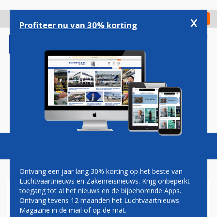
Overslaan
en
x
Digitaal Magazine
Registreer
Check in
naar
Profiteer nu van 30% korting
de
inhoud
gaan
Magazine
Podcasts
Vacatures
Toggl
naviga
Ontvang een jaar lang 30% korting op het beste van
Luchtvaartnieuws en Zakenreisnieuws. Krijg onbeperkt
toegang tot al het nieuws en de bijbehorende Apps.
PARIS AIR SHOW 2017
Ontvang tevens 12 maanden het Luchtvaartnieuws
Magazine in de mail of op de mat.