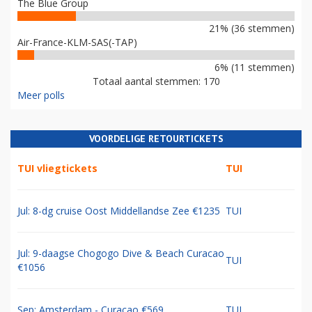
The Blue Group
21% (36 stemmen)
Air-France-KLM-SAS(-TAP)
6% (11 stemmen)
Totaal aantal stemmen: 170
Meer polls
VOORDELIGE RETOURTICKETS
TUI vliegtickets
TUI
Jul: 8-dg cruise Oost Middellandse Zee €1235
TUI
Jul: 9-daagse Chogogo Dive & Beach Curacao
TUI
€1056
Sep: Amsterdam - Curacao €569
TUI