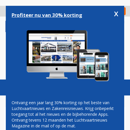
Overslaan
en
x
Digitaal Magazine
Registreer
Check in
naar
Profiteer nu van 30% korting
de
inhoud
gaan
Magazine
Podcasts
Vacatures
Toggl
naviga
Ontvang een jaar lang 30% korting op het beste van
Luchtvaartnieuws en Zakenreisnieuws. Krijg onbeperkt
toegang tot al het nieuws en de bijbehorende Apps.
PARIS AIR SHOW 2017
Ontvang tevens 12 maanden het Luchtvaartnieuws
Magazine in de mail of op de mat.