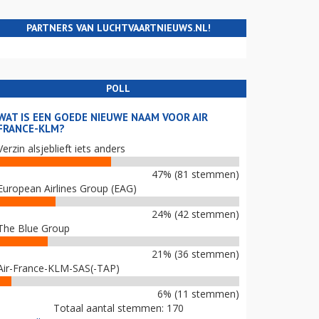
PARTNERS VAN LUCHTVAARTNIEUWS.NL!
POLL
WAT IS EEN GOEDE NIEUWE NAAM VOOR AIR
FRANCE-KLM?
Verzin alsjeblieft iets anders
47% (81 stemmen)
European Airlines Group (EAG)
24% (42 stemmen)
The Blue Group
21% (36 stemmen)
Air-France-KLM-SAS(-TAP)
6% (11 stemmen)
Totaal aantal stemmen: 170