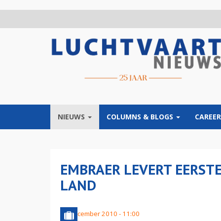
Overslaan
en
naar
de
inhoud
gaan
NIEUWS
COLUMNS & BLOGS
CAREER
EMBRAER LEVERT EERSTE 
LAND
25 december 2010 - 11:00