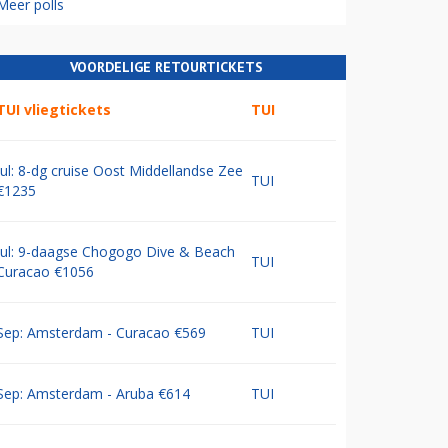
Meer polls
VOORDELIGE RETOURTICKETS
TUI vliegtickets
TUI
Jul: 8-dg cruise Oost Middellandse Zee
TUI
€1235
Jul: 9-daagse Chogogo Dive & Beach
TUI
Curacao €1056
Sep: Amsterdam - Curacao €569
TUI
Sep: Amsterdam - Aruba €614
TUI