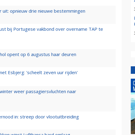
er uit: opnieuw drie nieuwe bestemmingen
rust bij Portugese vakbond over overname TAP te
hol opent op 6 augustus haar deuren
t Esbjerg: 'scheelt zeven uur rijden'
 winter weer passagiersvluchten naar
ernood in: streep door vlootuitbreiding
ukken winst Lufthansa hard omlaag