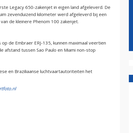
te Legacy 650-zakenjet in eigen land afgeleverd. De
uim zevenduizend kilometer werd afgeleverd bij een
s van de kleinere Phenom 100 zakenjet.
s op de Embraer ERJ-135, kunnen maximaal veertien
de afstand tussen Sao Paulo en Miami non-stop
e en Braziliaanse luchtvaartautoriteiten het
tfoto.nl