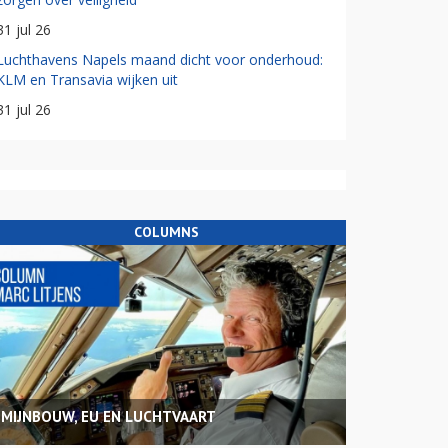
31 jul 26
Luchthavens Napels maand dicht voor onderhoud:
KLM en Transavia wijken uit
31 jul 26
COLUMNS
MIJNBOUW, EU EN LUCHTVAART