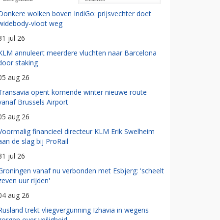
Donkere wolken boven IndiGo: prijsvechter doet
widebody-vloot weg
31 jul 26
KLM annuleert meerdere vluchten naar Barcelona
door staking
05 aug 26
Transavia opent komende winter nieuwe route
vanaf Brussels Airport
05 aug 26
Voormalig financieel directeur KLM Erik Swelheim
aan de slag bij ProRail
31 jul 26
Groningen vanaf nu verbonden met Esbjerg: 'scheelt
zeven uur rijden'
04 aug 26
Rusland trekt vliegvergunning Izhavia in wegens
zorgen over veiligheid