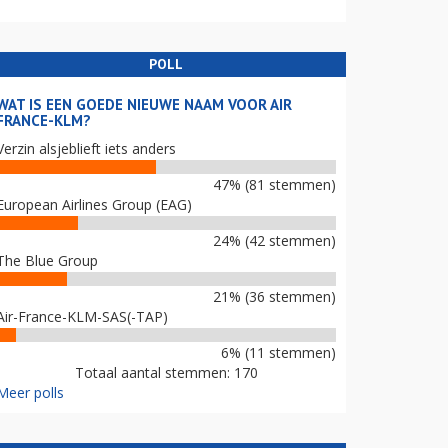
POLL
WAT IS EEN GOEDE NIEUWE NAAM VOOR AIR
FRANCE-KLM?
Verzin alsjeblieft iets anders
47% (81 stemmen)
European Airlines Group (EAG)
24% (42 stemmen)
The Blue Group
21% (36 stemmen)
Air-France-KLM-SAS(-TAP)
6% (11 stemmen)
Totaal aantal stemmen: 170
Meer polls