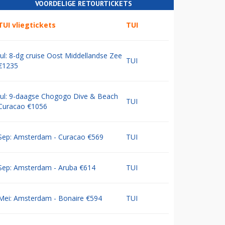
VOORDELIGE RETOURTICKETS
TUI vliegtickets
TUI
Jul: 8-dg cruise Oost Middellandse Zee
TUI
€1235
Jul: 9-daagse Chogogo Dive & Beach
TUI
Curacao €1056
Sep: Amsterdam - Curacao €569
TUI
Sep: Amsterdam - Aruba €614
TUI
Mei: Amsterdam - Bonaire €594
TUI