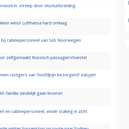
ernood in: streep door vlootuitbreiding
ukken winst Lufthansa hard omlaag
 bij cabinepersoneel van SAS Noorwegen
voor zelfgemaakt Russisch passagierstoestel
nen reizigers van ‘hoofdpijn bezorgend’ easyJet
X-familie eindelijk gaan leveren
t en cabinepersoneel, einde staking in zicht
mende winter tussenstop op route naar Sydney