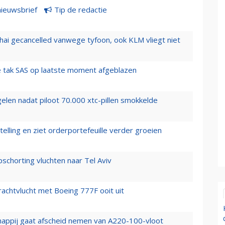
nieuwsbrief
Tip de redactie
hai gecancelled vanwege tyfoon, ook KLM vliegt niet
 tak SAS op laatste moment afgeblazen
elen nadat piloot 70.000 xtc-pillen smokkelde
elling en ziet orderportefeuille verder groeien
chorting vluchten naar Tel Aviv
vrachtvlucht met Boeing 777F ooit uit
happij gaat afscheid nemen van A220-100-vloot