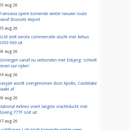
05 aug 26
Transavia opent komende winter nieuwe route
vanaf Brussels Airport
05 aug 26
KLM stelt eerste commerciële vlucht met Airbus
A350-900 uit
06 aug 26
Groningen vanaf nu verbonden met Esbjerg: 'scheelt
zeven uur rijden'
04 aug 26
easyJet wordt overgenomen door Apollo, Castlelake
haakt af
06 aug 26
National Airlines voert langste vrachtvlucht met
Boeing 777F ooit uit
07 aug 26
Luchthaven Luik krijgt komende winter weer