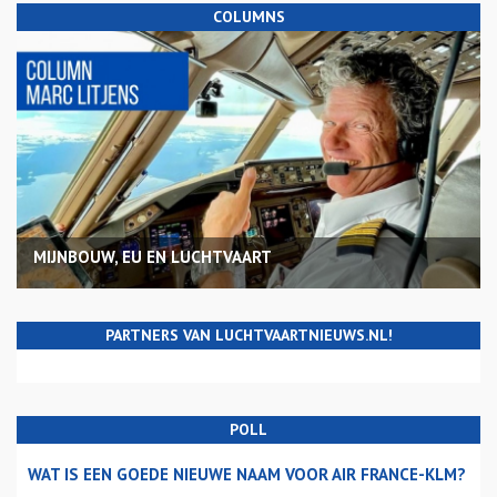
COLUMNS
MIJNBOUW, EU EN LUCHTVAART
PARTNERS VAN LUCHTVAARTNIEUWS.NL!
POLL
WAT IS EEN GOEDE NIEUWE NAAM VOOR AIR FRANCE-KLM?