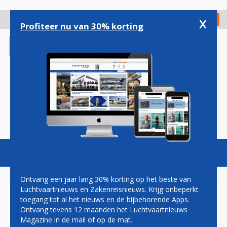
Overslaan
en
x
Digitaal Magazine
Registreer
Check in
naar
Profiteer nu van 30% korting
de
inhoud
gaan
Magazine
Podcasts
Vacatures
Toggl
naviga
Ontvang een jaar lang 30% korting op het beste van
Luchtvaartnieuws en Zakenreisnieuws. Krijg onbeperkt
toegang tot al het nieuws en de bijbehorende Apps.
EASYJET HAALT FINANCIEEL
Ontvang tevens 12 maanden het Luchtvaartnieuws
DIRECTEUR BIJ TUI
Magazine in de mail of op de mat.