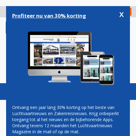
Overslaan
en
x
Digitaal Magazine
Registreer
Check in
naar
Profiteer nu van 30% korting
de
inhoud
gaan
Magazine
Podcasts
Vacatures
Toggl
naviga
Ontvang een jaar lang 30% korting op het beste van
Luchtvaartnieuws en Zakenreisnieuws. Krijg onbeperkt
toegang tot al het nieuws en de bijbehorende Apps.
PAUL GREGOROWITSCH
Ontvang tevens 12 maanden het Luchtvaartnieuws
EXECUTIVE V.P. COMMERCIAL
Magazine in de mail of op de mat.