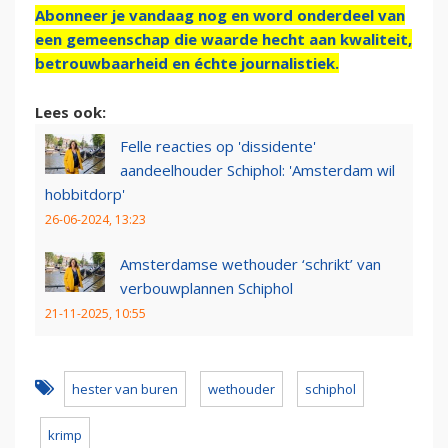
Abonneer je vandaag nog en word onderdeel van
een gemeenschap die waarde hecht aan kwaliteit,
betrouwbaarheid en échte journalistiek.
Lees ook:
Felle reacties op 'dissidente'
aandeelhouder Schiphol: 'Amsterdam wil
hobbitdorp'
26-06-2024, 13:23
Amsterdamse wethouder ‘schrikt’ van
verbouwplannen Schiphol
21-11-2025, 10:55
hester van buren
wethouder
schiphol
krimp