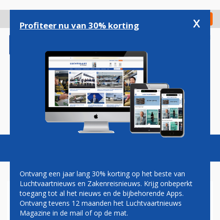
Overslaan
en
x
Digitaal Magazine
Registreer
Check in
naar
Profiteer nu van 30% korting
de
inhoud
gaan
Magazine
Podcasts
Vacatures
Toggl
naviga
Ontvang een jaar lang 30% korting op het beste van
Luchtvaartnieuws en Zakenreisnieuws. Krijg onbeperkt
toegang tot al het nieuws en de bijbehorende Apps.
SCHIPHOL-CRITICUS HESTER
Ontvang tevens 12 maanden het Luchtvaartnieuws
VAN BUREN WEG UIT
Magazine in de mail of op de mat.