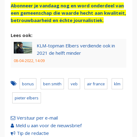
Abonneer je vandaag nog en word onderdeel van
een gemeenschap die waarde hecht aan kwaliteit,
betrouwbaarheid en échte journalistiek.
Lees ook:
KLM-topman Elbers verdiende ook in
2021 de helft minder
08-04-2022, 14:09
bonus
ben smith
veb
air france
klm
pieter elbers
Verstuur per e-mail
Meld u aan voor de nieuwsbrief
Tip de redactie