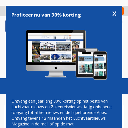
Overslaan
en
x
Digitaal Magazine
Registreer
Check in
naar
Profiteer nu van 30% korting
de
inhoud
gaan
Magazine
Podcasts
Vacatures
Toggl
naviga
Ontvang een jaar lang 30% korting op het beste van
Luchtvaartnieuws en Zakenreisnieuws. Krijg onbeperkt
toegang tot al het nieuws en de bijbehorende Apps.
VEB EIST DUIDELIJKHEID
Ontvang tevens 12 maanden het Luchtvaartnieuws
OVER MILJOENENBONUS
Magazine in de mail of op de mat.