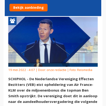
TOPMAN AIR FRANCE-KLM
Bekijk aanbieding
19 mei 2022 - 4:07 | Door:
onze redactie
| Foto: Reismedia
SCHIPHOL - De Nederlandse Vereniging Effecten
Bezitters (VEB) eist opheldering van Air France-
KLM over de miljoenenbonus die topman Ben
Smith opstrijkt. De vereniging doet dit in aanloop
naar de aandeelhoudersvergadering die volgende