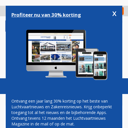
Overslaan
en
x
Digitaal Magazine
Registreer
Check in
naar
Profiteer nu van 30% korting
de
inhoud
gaan
Magazine
Podcasts
Vacatures
Toggl
naviga
Ontvang een jaar lang 30% korting op het beste van
Luchtvaartnieuws en Zakenreisnieuws. Krijg onbeperkt
toegang tot al het nieuws en de bijbehorende Apps.
ANDRE KUIPERS ZES WEKEN
Ontvang tevens 12 maanden het Luchtvaartnieuws
LANGER IN DE RUIMTE
Magazine in de mail of op de mat.