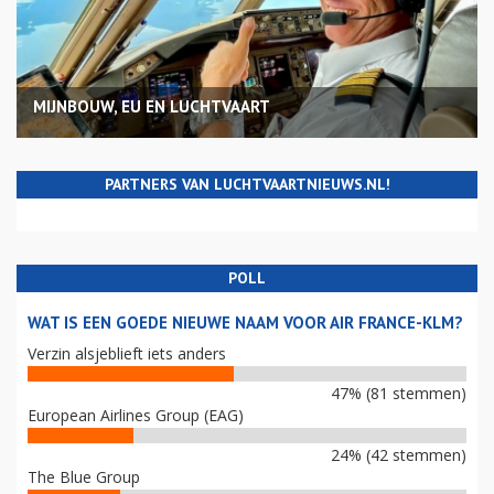
MIJNBOUW, EU EN LUCHTVAART
PARTNERS VAN LUCHTVAARTNIEUWS.NL!
POLL
WAT IS EEN GOEDE NIEUWE NAAM VOOR AIR FRANCE-KLM?
Verzin alsjeblieft iets anders
47% (81 stemmen)
European Airlines Group (EAG)
24% (42 stemmen)
The Blue Group