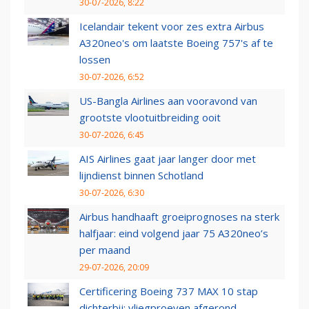
30-07-2026, 8:22
Icelandair tekent voor zes extra Airbus
A320neo's om laatste Boeing 757's af te
lossen
30-07-2026, 6:52
US-Bangla Airlines aan vooravond van
grootste vlootuitbreiding ooit
30-07-2026, 6:45
AIS Airlines gaat jaar langer door met
lijndienst binnen Schotland
30-07-2026, 6:30
Airbus handhaaft groeiprognoses na sterk
halfjaar: eind volgend jaar 75 A320neo’s
per maand
29-07-2026, 20:09
Certificering Boeing 737 MAX 10 stap
dichterbij: vliegproeven afgerond