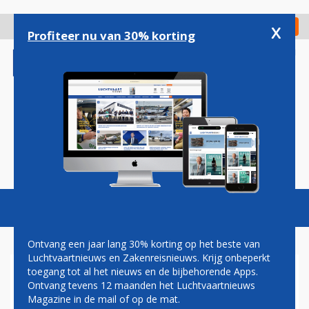
Overslaan
en
x
Digitaal Magazine
Registreer
Check in
naar
Profiteer nu van 30% korting
de
inhoud
gaan
Magazine
Podcasts
Vacatures
Toggl
naviga
Ontvang een jaar lang 30% korting op het beste van
Luchtvaartnieuws en Zakenreisnieuws. Krijg onbeperkt
toegang tot al het nieuws en de bijbehorende Apps.
ANDRE KUIPERS ZES WEKEN
Ontvang tevens 12 maanden het Luchtvaartnieuws
LANGER IN DE RUIMTE
Magazine in de mail of op de mat.