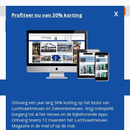
Overslaan
en
x
Digitaal Magazine
Registreer
Check in
naar
Profiteer nu van 30% korting
de
inhoud
gaan
Magazine
Podcasts
Vacatures
Toggl
naviga
Ontvang een jaar lang 30% korting op het beste van
Luchtvaartnieuws en Zakenreisnieuws. Krijg onbeperkt
toegang tot al het nieuws en de bijbehorende Apps.
EUROPESE RUIMTEVAART
Ontvang tevens 12 maanden het Luchtvaartnieuws
MOET MEER OPLEVEREN
Magazine in de mail of op de mat.