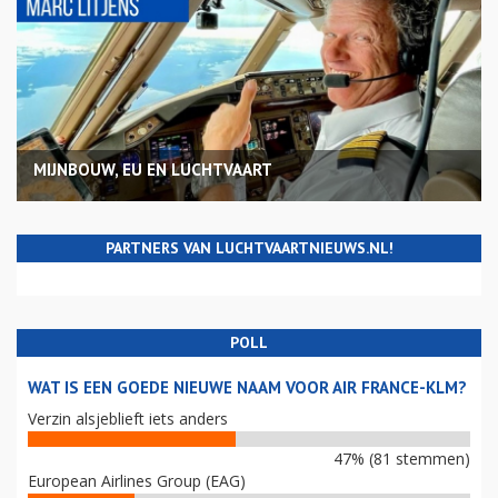
MIJNBOUW, EU EN LUCHTVAART
PARTNERS VAN LUCHTVAARTNIEUWS.NL!
POLL
WAT IS EEN GOEDE NIEUWE NAAM VOOR AIR FRANCE-KLM?
Verzin alsjeblieft iets anders
47% (81 stemmen)
European Airlines Group (EAG)