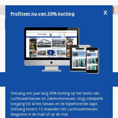
Overslaan
en
x
Digitaal Magazine
Registreer
Check in
naar
Profiteer nu van 30% korting
de
inhoud
gaan
Magazine
Podcasts
Vacatures
Toggl
naviga
Ontvang een jaar lang 30% korting op het beste van
Luchtvaartnieuws en Zakenreisnieuws. Krijg onbeperkt
toegang tot al het nieuws en de bijbehorende Apps.
SOCIAL MEDIA NIEUWE
Ontvang tevens 12 maanden het Luchtvaartnieuws
DIMENSIE BIJ RUIMTEREIS
Magazine in de mail of op de mat.