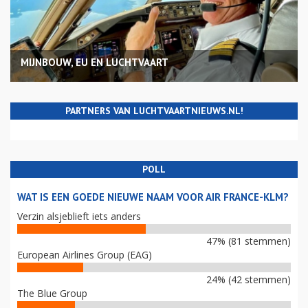
MIJNBOUW, EU EN LUCHTVAART
PARTNERS VAN LUCHTVAARTNIEUWS.NL!
POLL
WAT IS EEN GOEDE NIEUWE NAAM VOOR AIR FRANCE-KLM?
Verzin alsjeblieft iets anders
47% (81 stemmen)
European Airlines Group (EAG)
24% (42 stemmen)
The Blue Group