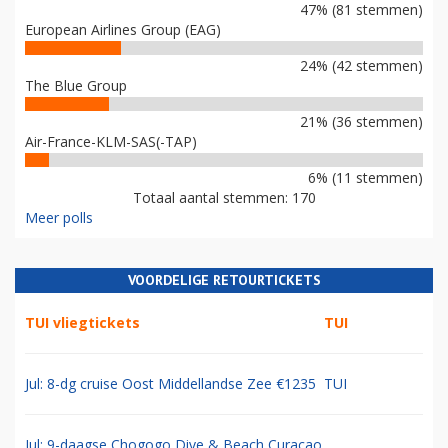
47% (81 stemmen)
European Airlines Group (EAG)
24% (42 stemmen)
The Blue Group
21% (36 stemmen)
Air-France-KLM-SAS(-TAP)
6% (11 stemmen)
Totaal aantal stemmen: 170
Meer polls
VOORDELIGE RETOURTICKETS
TUI vliegtickets
TUI
Jul: 8-dg cruise Oost Middellandse Zee €1235
TUI
Jul: 9-daagse Chogogo Dive & Beach Curacao