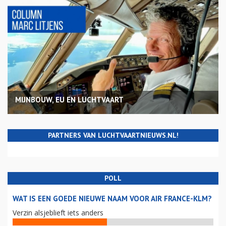
MIJNBOUW, EU EN LUCHTVAART
PARTNERS VAN LUCHTVAARTNIEUWS.NL!
POLL
WAT IS EEN GOEDE NIEUWE NAAM VOOR AIR FRANCE-KLM?
Verzin alsjeblieft iets anders