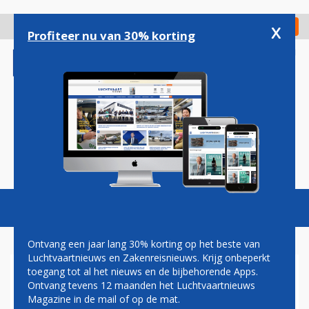
Overslaan
en
x
Digitaal Magazine
Registreer
Check in
naar
Profiteer nu van 30% korting
de
inhoud
gaan
Magazine
Podcasts
Vacatures
Toggl
naviga
Ontvang een jaar lang 30% korting op het beste van
Luchtvaartnieuws en Zakenreisnieuws. Krijg onbeperkt
toegang tot al het nieuws en de bijbehorende Apps.
AIRHELP KOMT MET
Ontvang tevens 12 maanden het Luchtvaartnieuws
CLAIMROBOT VOOR
Magazine in de mail of op de mat.