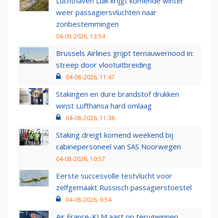
Luchthaven Luik krijgt komende winter
weer passagiersvluchten naar
zonbestemmingen
04-08-2026, 13:54
Brussels Airlines grijpt ternauwernood in:
streep door vlootuitbreiding
04-08-2026, 11:47
Stakingen en dure brandstof drukken
winst Lufthansa hard omlaag
04-08-2026, 11:38
Staking dreigt komend weekend bij
cabinepersoneel van SAS Noorwegen
04-08-2026, 10:57
Eerste succesvolle testvlucht voor
zelfgemaakt Russisch passagierstoestel
04-08-2026, 9:54
Air France-KLM aast op terugwinnen