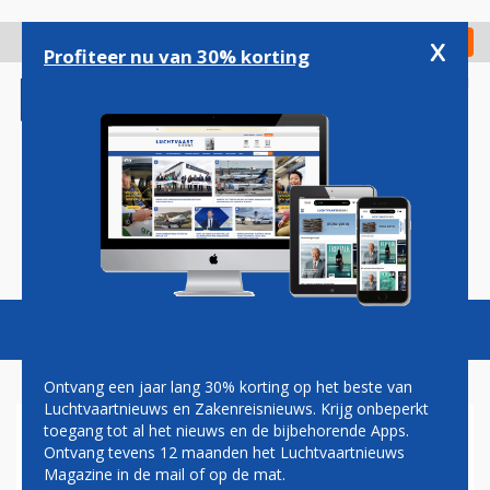
Overslaan
en
x
Digitaal Magazine
Registreer
Check in
naar
Profiteer nu van 30% korting
de
inhoud
gaan
Magazine
Podcasts
Vacatures
Toggl
naviga
Ontvang een jaar lang 30% korting op het beste van
Luchtvaartnieuws en Zakenreisnieuws. Krijg onbeperkt
toegang tot al het nieuws en de bijbehorende Apps.
BOEING DOET ONDERZOEK
Ontvang tevens 12 maanden het Luchtvaartnieuws
NAAR VERMEENDE DIEFSTAL
Magazine in de mail of op de mat.