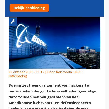
VAN DATA DOOR HACKERS
Bekijk aanbieding
28 oktober 2023 - 11:17 | Door:
Reismedia / ANP
|
Foto: Boeing
Boeing zegt een dreigement van hackers te
onderzoeken die grote hoeveelheden gevoelige
data zouden hebben gestolen van het
Amerikaanse luchtvaart- en defensieconcern.
LockBit, een groep die zich bezighoudt met