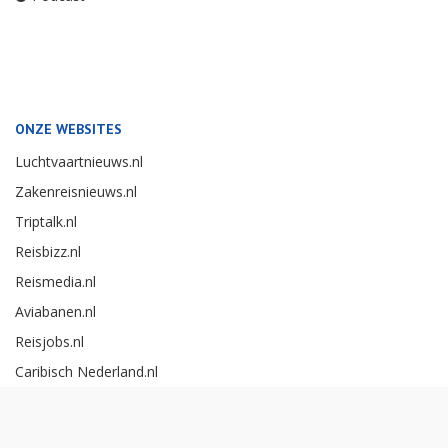
ONZE WEBSITES
Luchtvaartnieuws.nl
Zakenreisnieuws.nl
Triptalk.nl
Reisbizz.nl
Reismedia.nl
Aviabanen.nl
Reisjobs.nl
Caribisch Nederland.nl
Careerexperience.nl
Zakenreisawards.nl