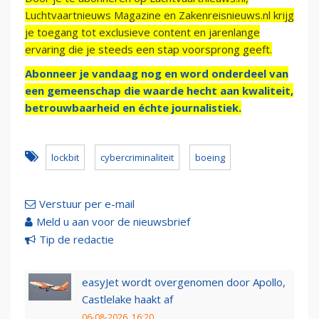
Luchtvaartnieuws Magazine en Zakenreisnieuws.nl krijg
je toegang tot exclusieve content en jarenlange
ervaring die je steeds een stap voorsprong geeft.
Abonneer je vandaag nog en word onderdeel van
een gemeenschap die waarde hecht aan kwaliteit,
betrouwbaarheid en échte journalistiek.
lockbit
cybercriminaliteit
boeing
Verstuur per e-mail
Meld u aan voor de nieuwsbrief
Tip de redactie
easyJet wordt overgenomen door Apollo,
Castlelake haakt af
06-08-2026, 16:20