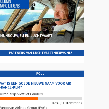
MIJNBOUW, EU EN LUCHTVAART
PARTNERS VAN LUCHTVAARTNIEUWS.NL!
POLL
WAT IS EEN GOEDE NIEUWE NAAM VOOR AIR
FRANCE-KLM?
Verzin alsjeblieft iets anders
47% (81 stemmen)
European Airlines Group (EAG)