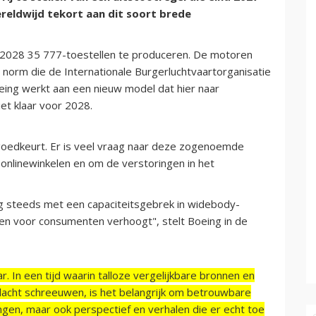
ereldwijd tekort aan dit soort brede
f 2028 35 777-toestellen te produceren. De motoren
e norm die de Internationale Burgerluchtvaartorganisatie
eing werkt aan een nieuw model dat hier naar
et klaar voor 2028.
goedkeurt. Er is veel vraag naar deze zogenoemde
nlinewinkelen en om de verstoringen in het
g steeds met een capaciteitsgebrek in widebody-
sten voor consumenten verhoogt", stelt Boeing in de
r. In een tijd waarin talloze vergelijkbare bronnen en
acht schreeuwen, is het belangrijk om betrouwbare
ngen, maar ook perspectief en verhalen die er echt toe