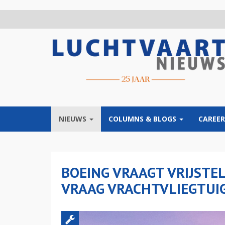
Overslaan
en
naar
de
inhoud
gaan
NIEUWS
COLUMNS & BLOGS
CAREER
BOEING VRAAGT VRIJSTEL
VRAAG VRACHTVLIEGTUI