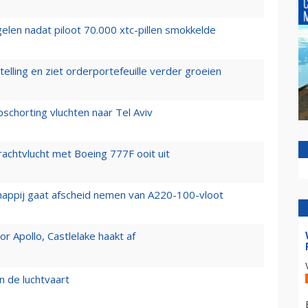
elen nadat piloot 70.000 xtc-pillen smokkelde
elling en ziet orderportefeuille verder groeien
chorting vluchten naar Tel Aviv
vrachtvlucht met Boeing 777F ooit uit
happij gaat afscheid nemen van A220-100-vloot
 Apollo, Castlelake haakt af
n de luchtvaart