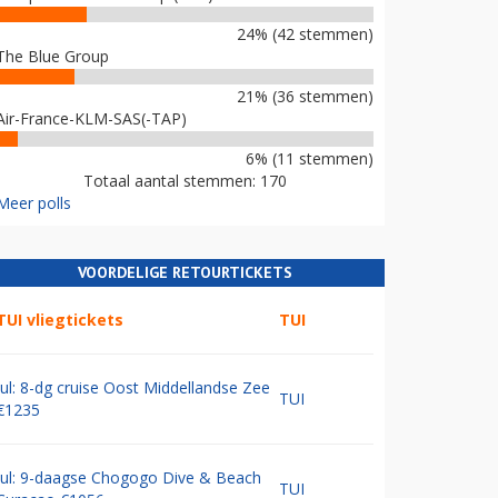
24% (42 stemmen)
The Blue Group
21% (36 stemmen)
Air-France-KLM-SAS(-TAP)
6% (11 stemmen)
Totaal aantal stemmen: 170
Meer polls
VOORDELIGE RETOURTICKETS
TUI vliegtickets
TUI
Jul: 8-dg cruise Oost Middellandse Zee
TUI
€1235
Jul: 9-daagse Chogogo Dive & Beach
TUI