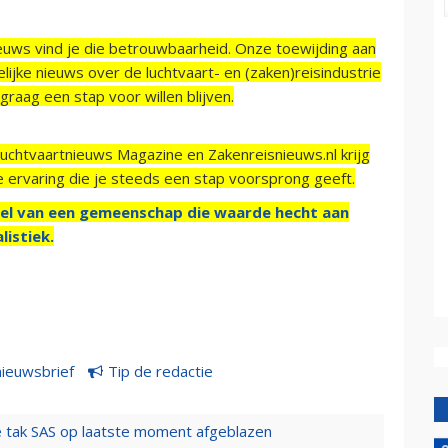
ieuws vind je die betrouwbaarheid. Onze toewijding aan
ijke nieuws over de luchtvaart- en (zaken)reisindustrie
raag een stap voor willen blijven.
Luchtvaartnieuws Magazine en Zakenreisnieuws.nl krijg
e ervaring die je steeds een stap voorsprong geeft.
el van een gemeenschap die waarde hecht aan
listiek.
nieuwsbrief
Tip de redactie
 tak SAS op laatste moment afgeblazen