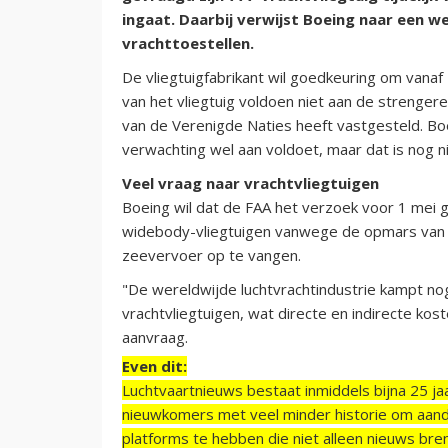
ingaat. Daarbij verwijst Boeing naar een w
vrachttoestellen.
De vliegtuigfabrikant wil goedkeuring om vana
van het vliegtuig voldoen niet aan de strenger
van de Verenigde Naties heeft vastgesteld. Bo
verwachting wel aan voldoet, maar dat is nog ni
Veel vraag naar vrachtvliegtuigen
Boeing wil dat de FAA het verzoek voor 1 mei 
widebody-vliegtuigen vanwege de opmars van o
zeevervoer op te vangen.
"De wereldwijde luchtvrachtindustrie kampt no
vrachtvliegtuigen, wat directe en indirecte ko
aanvraag.
Even dit:
Luchtvaartnieuws bestaat inmiddels bijna 25 jaa
nieuwkomers met veel minder historie om aand
platforms te hebben die niet alleen nieuws bre