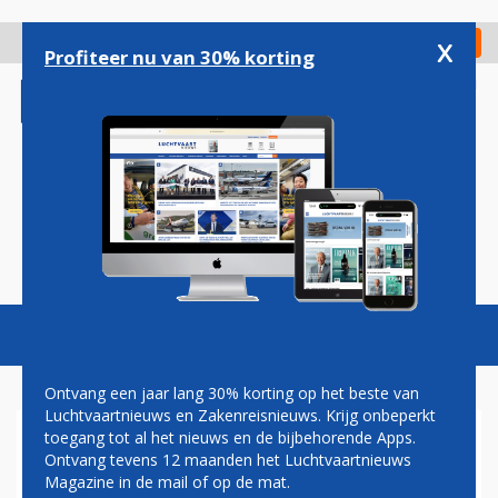
Overslaan
en
x
Digitaal Magazine
Registreer
Check in
naar
Profiteer nu van 30% korting
de
inhoud
gaan
Magazine
Podcasts
Vacatures
Toggl
naviga
Ontvang een jaar lang 30% korting op het beste van
Luchtvaartnieuws en Zakenreisnieuws. Krijg onbeperkt
toegang tot al het nieuws en de bijbehorende Apps.
EMBRAER SHOWT E190-E2
Ontvang tevens 12 maanden het Luchtvaartnieuws
TECHSHARK IN VIETNAM
Magazine in de mail of op de mat.