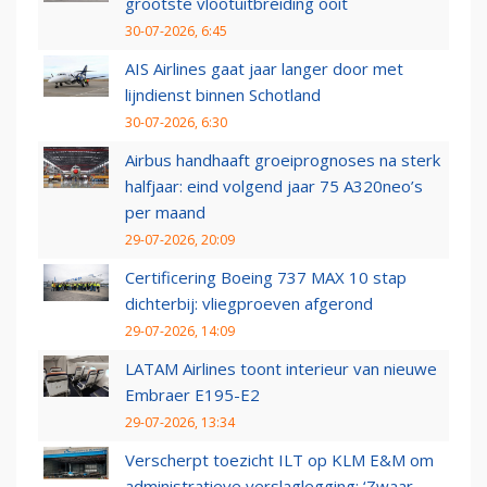
grootste vlootuitbreiding ooit
30-07-2026, 6:45
AIS Airlines gaat jaar langer door met
lijndienst binnen Schotland
30-07-2026, 6:30
Airbus handhaaft groeiprognoses na sterk
halfjaar: eind volgend jaar 75 A320neo’s
per maand
29-07-2026, 20:09
Certificering Boeing 737 MAX 10 stap
dichterbij: vliegproeven afgerond
29-07-2026, 14:09
LATAM Airlines toont interieur van nieuwe
Embraer E195-E2
29-07-2026, 13:34
Verscherpt toezicht ILT op KLM E&M om
administratieve verslaglegging: ‘Zwaar