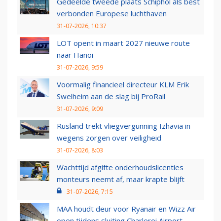
Gedeelde tweede plaats Schiphol als best
verbonden Europese luchthaven
31-07-2026, 10:37
LOT opent in maart 2027 nieuwe route
naar Hanoi
31-07-2026, 9:59
Voormalig financieel directeur KLM Erik
Swelheim aan de slag bij ProRail
31-07-2026, 9:09
Rusland trekt vliegvergunning Izhavia in
wegens zorgen over veiligheid
31-07-2026, 8:03
Wachttijd afgifte onderhoudslicenties
monteurs neemt af, maar krapte blijft
31-07-2026, 7:15
MAA houdt deur voor Ryanair en Wizz Air
open tijdens sluiting Charleroi Airport