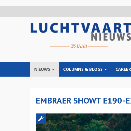
Overslaan
en
naar
de
inhoud
gaan
NIEUWS
COLUMNS & BLOGS
CAREER
EMBRAER SHOWT E190-E