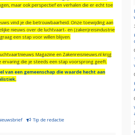
ngen, maar ook perspectief en verhalen die er echt toe
ieuws vind je die betrouwbaarheid. Onze toewijding aan
ijke nieuws over de luchtvaart- en (zaken)reisindustrie
raag een stap voor willen blijven.
Luchtvaartnieuws Magazine en Zakenreisnieuws.nl krijg
e ervaring die je steeds een stap voorsprong geeft.
el van een gemeenschap die waarde hecht aan
listiek.
nieuwsbrief
Tip de redactie