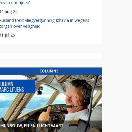
zeven uur rijden'
04 aug 26
Rusland trekt vliegvergunning Izhavia in wegens
zorgen over veiligheid
31 jul 26
COLUMNS
MIJNBOUW, EU EN LUCHTVAART