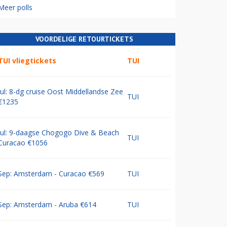
Meer polls
VOORDELIGE RETOURTICKETS
TUI vliegtickets
TUI
Jul: 8-dg cruise Oost Middellandse Zee
TUI
€1235
Jul: 9-daagse Chogogo Dive & Beach
TUI
Curacao €1056
Sep: Amsterdam - Curacao €569
TUI
Sep: Amsterdam - Aruba €614
TUI