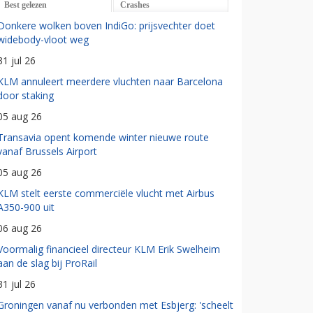
Best gelezen
Crashes
Donkere wolken boven IndiGo: prijsvechter doet
widebody-vloot weg
31 jul 26
KLM annuleert meerdere vluchten naar Barcelona
door staking
05 aug 26
Transavia opent komende winter nieuwe route
vanaf Brussels Airport
05 aug 26
KLM stelt eerste commerciële vlucht met Airbus
A350-900 uit
06 aug 26
Voormalig financieel directeur KLM Erik Swelheim
aan de slag bij ProRail
31 jul 26
Groningen vanaf nu verbonden met Esbjerg: 'scheelt