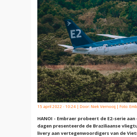
15 april 2022 - 10:24 | Door:
Niek Vernooij
| Foto: Em
HANOI - Embraer probeert de E2-serie aan
dagen presenteerde de Braziliaanse vlieg
livery aan vertegenwoordigers van de Vie