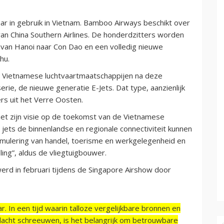
aar in gebruik in Vietnam. Bamboo Airways beschikt over
an China Southern Airlines. De honderdzitters worden
 van Hanoi naar Con Dao en een volledig nieuwe
hu.
Vietnamese luchtvaartmaatschappijen na deze
erie, de nieuwe generatie E-Jets. Dat type, aanzienlijk
rs uit het Verre Oosten.
et zijn visie op de toekomst van de Vietnamese
 jets de binnenlandse en regionale connectiviteit kunnen
timulering van handel, toerisme en werkgelegenheid en
ing”, aldus de vliegtuigbouwer.
rd in februari tijdens de Singapore Airshow door
r. In een tijd waarin talloze vergelijkbare bronnen en
acht schreeuwen, is het belangrijk om betrouwbare