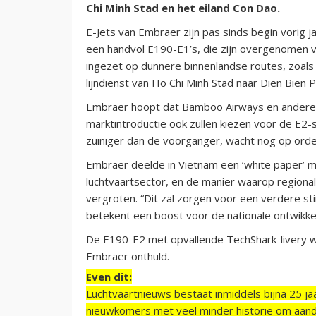
Chi Minh Stad en het eiland Con Dao.
E-Jets van Embraer zijn pas sinds begin vorig j
een handvol E190-E1’s, die zijn overgenomen v
ingezet op dunnere binnenlandse routes, zoals
lijndienst van Ho Chi Minh Stad naar Dien Bien P
Embraer hoopt dat Bamboo Airways en andere 
marktintroductie ook zullen kiezen voor de E2-s
zuiniger dan de voorganger, wacht nog op orde
Embraer deelde in Vietnam een ‘white paper’ m
luchtvaartsector, en de manier waarop regional
vergroten. “Dit zal zorgen voor een verdere s
betekent een boost voor de nationale ontwikkel
De E190-E2 met opvallende TechShark-livery we
Embraer onthuld.
Even dit:
Luchtvaartnieuws bestaat inmiddels bijna 25 jaa
nieuwkomers met veel minder historie om aand