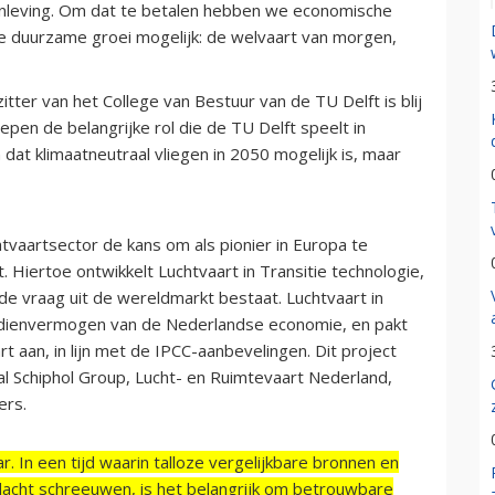
enleving. Om dat te betalen hebben we economische
ie duurzame groei mogelijk: de welvaart van morgen,
tter van het College van Bestuur van de TU Delft is blij
pen de belangrijke rol die de TU Delft speelt in
dat klimaatneutraal vliegen in 2050 mogelijk is, maar
vaartsector de kans om als pionier in Europa te
. Hiertoe ontwikkelt Luchtvaart in Transitie technologie,
 vraag uit de wereldmarkt bestaat. Luchtvaart in
erdienvermogen van de Nederlandse economie, en pakt
t aan, in lijn met de IPCC-aanbevelingen. Dit project
l Schiphol Group, Lucht- en Ruimtevaart Nederland,
ers.
r. In een tijd waarin talloze vergelijkbare bronnen en
acht schreeuwen, is het belangrijk om betrouwbare