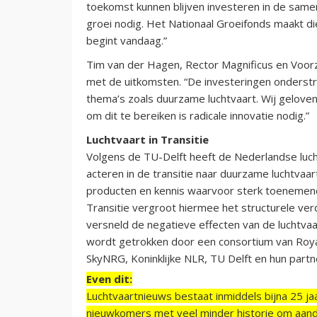
toekomst kunnen blijven investeren in de sam
groei nodig. Het Nationaal Groeifonds maakt d
begint vandaag.”
Tim van der Hagen, Rector Magnificus en Voorzi
met de uitkomsten. “De investeringen onderstre
thema’s zoals duurzame luchtvaart. Wij geloven 
om dit te bereiken is radicale innovatie nodig.”
Luchtvaart in Transitie
Volgens de TU-Delft heeft de Nederlandse lucht
acteren in de transitie naar duurzame luchtvaart
producten en kennis waarvoor sterk toenemende
Transitie vergroot hiermee het structurele v
versneld de negatieve effecten van de luchtvaar
wordt getrokken door een consortium van Roya
SkyNRG, Koninklijke NLR, TU Delft en hun partn
Even dit:
Luchtvaartnieuws bestaat inmiddels bijna 25 jaa
nieuwkomers met veel minder historie om aand