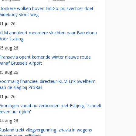
Donkere wolken boven IndiGo: prijsvechter doet
widebody-vloot weg
31 jul 26
KLM annuleert meerdere vluchten naar Barcelona
door staking
05 aug 26
Transavia opent komende winter nieuwe route
vanaf Brussels Airport
05 aug 26
Voormalig financieel directeur KLM Erik Swelheim
aan de slag bij ProRail
31 jul 26
Groningen vanaf nu verbonden met Esbjerg: 'scheelt
zeven uur rijden'
04 aug 26
Rusland trekt vliegvergunning Izhavia in wegens
zorgen over veiligheid