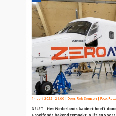
14 april 2022 - 21:00 | Door:
Rob Somsen
| Foto: Rot
DELFT - Het Nederlands kabinet heeft don
Groeifonds bekendgemaakt. Vijftien voors