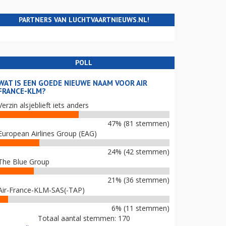
PARTNERS VAN LUCHTVAARTNIEUWS.NL!
POLL
WAT IS EEN GOEDE NIEUWE NAAM VOOR AIR
FRANCE-KLM?
Verzin alsjeblieft iets anders
47% (81 stemmen)
European Airlines Group (EAG)
24% (42 stemmen)
The Blue Group
21% (36 stemmen)
Air-France-KLM-SAS(-TAP)
6% (11 stemmen)
Totaal aantal stemmen: 170