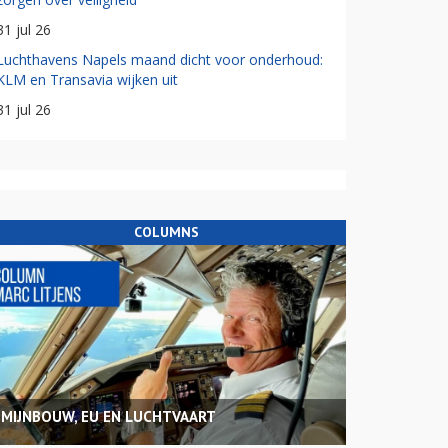
31 jul 26
Luchthavens Napels maand dicht voor onderhoud:
KLM en Transavia wijken uit
31 jul 26
COLUMNS
MIJNBOUW, EU EN LUCHTVAART