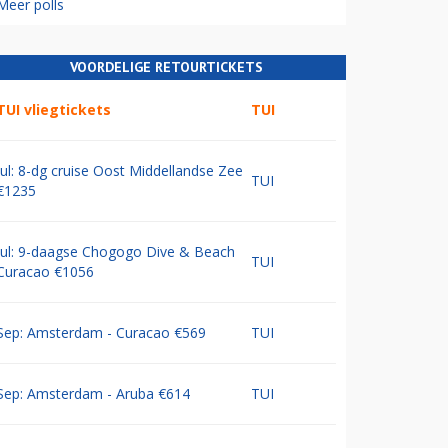
Meer polls
VOORDELIGE RETOURTICKETS
TUI vliegtickets
TUI
Jul: 8-dg cruise Oost Middellandse Zee
TUI
€1235
Jul: 9-daagse Chogogo Dive & Beach
TUI
Curacao €1056
Sep: Amsterdam - Curacao €569
TUI
Sep: Amsterdam - Aruba €614
TUI