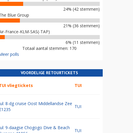
24% (42 stemmen)
The Blue Group
21% (36 stemmen)
Air-France-KLM-SAS(-TAP)
6% (11 stemmen)
Totaal aantal stemmen: 170
Meer polls
VOORDELIGE RETOURTICKETS
TUI vliegtickets
TUI
Jul: 8-dg cruise Oost Middellandse Zee
TUI
€1235
Jul: 9-daagse Chogogo Dive & Beach
TUI