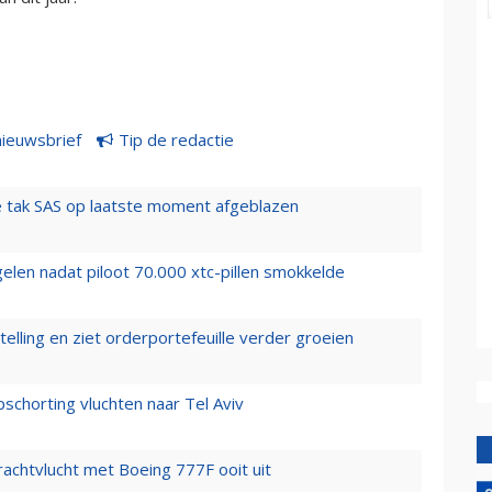
nieuwsbrief
Tip de redactie
 tak SAS op laatste moment afgeblazen
elen nadat piloot 70.000 xtc-pillen smokkelde
elling en ziet orderportefeuille verder groeien
chorting vluchten naar Tel Aviv
vrachtvlucht met Boeing 777F ooit uit