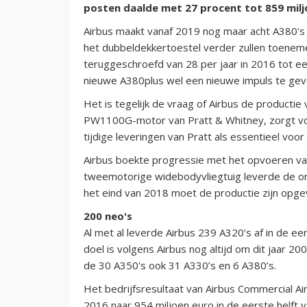
posten daalde met 27 procent tot 859 milj
Airbus maakt vanaf 2019 nog maar acht A380's 
het dubbeldekkertoestel verder zullen toenem
teruggeschroefd van 28 per jaar in 2016 tot 
nieuwe A380plus wel een nieuwe impuls te gev
Het is tegelijk de vraag of Airbus de product
PW1100G-motor van Pratt & Whitney, zorgt v
tijdige leveringen van Pratt als essentieel voor
Airbus boekte progressie met het opvoeren va
tweemotorige widebodyvliegtuig leverde de ond
het eind van 2018 moet de productie zijn opge
200 neo's
Al met al leverde Airbus 239 A320’s af in de e
doel is volgens Airbus nog altijd om dit jaar 2
de 30 A350's ook 31 A330’s en 6 A380’s.
Het bedrijfsresultaat van Airbus Commercial Air
2016 naar 954 miljoen euro in de eerste helft va