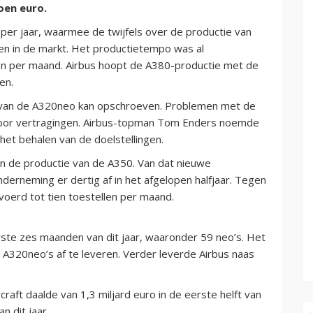
oen euro.
per jaar, waarmee de twijfels over de productie van
en in de markt. Het productietempo was al
een per maand. Airbus hoopt de A380-productie met de
en.
ie van de A320neo kan opschroeven. Problemen met de
oor vertragingen. Airbus-topman Tom Enders noemde
 het behalen van de doelstellingen.
n de productie van de A350. Van dat nieuwe
erneming er dertig af in het afgelopen halfjaar. Tegen
voerd tot tien toestellen per maand.
erste zes maanden van dit jaar, waaronder 59 neo’s. Het
00 A320neo’s af te leveren. Verder leverde Airbus naas
craft daalde van 1,3 miljard euro in de eerste helft van
n dit jaar.