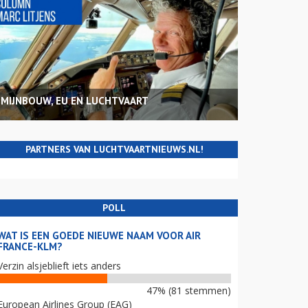
MIJNBOUW, EU EN LUCHTVAART
PARTNERS VAN LUCHTVAARTNIEUWS.NL!
POLL
WAT IS EEN GOEDE NIEUWE NAAM VOOR AIR
FRANCE-KLM?
Verzin alsjeblieft iets anders
47% (81 stemmen)
European Airlines Group (EAG)