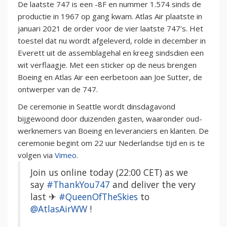
De laatste 747 is een -8F en nummer 1.574 sinds de
productie in 1967 op gang kwam. Atlas Air plaatste in
januari 2021 de order voor de vier laatste 747’s. Het
toestel dat nu wordt afgeleverd, rolde in december in
Everett uit de assemblagehal en kreeg sindsdien een
wit verflaagje. Met een sticker op de neus brengen
Boeing en Atlas Air een eerbetoon aan Joe Sutter, de
ontwerper van de 747.
De ceremonie in Seattle wordt dinsdagavond
bijgewoond door duizenden gasten, waaronder oud-
werknemers van Boeing en leveranciers en klanten. De
ceremonie begint om 22 uur Nederlandse tijd en is te
volgen via
Vimeo
.
Join us online today (22:00 CET) as we
say
#ThankYou747
and deliver the very
last ✈
#QueenOfTheSkies
to
@AtlasAirWW
!