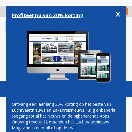
Overslaan
en
x
Digitaal Magazine
Registreer
Check in
naar
Profiteer nu van 30% korting
de
inhoud
gaan
Magazine
Podcasts
Vacatures
Toggl
naviga
Ontvang een jaar lang 30% korting op het beste van
Luchtvaartnieuws en Zakenreisnieuws. Krijg onbeperkt
toegang tot al het nieuws en de bijbehorende Apps.
REMINDER: DINSDAGAVOND
Ontvang tevens 12 maanden het Luchtvaartnieuws
LIVESTREAM LEVERING
Magazine in de mail of op de mat.