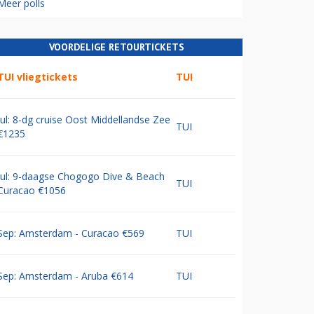
Meer polls
VOORDELIGE RETOURTICKETS
TUI vliegtickets
TUI
Jul: 8-dg cruise Oost Middellandse Zee
TUI
€1235
Jul: 9-daagse Chogogo Dive & Beach
TUI
Curacao €1056
Sep: Amsterdam - Curacao €569
TUI
Sep: Amsterdam - Aruba €614
TUI