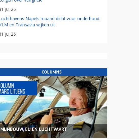
31 jul 26
Luchthavens Napels maand dicht voor onderhoud:
KLM en Transavia wijken uit
31 jul 26
COLUMNS
MIJNBOUW, EU EN LUCHTVAART