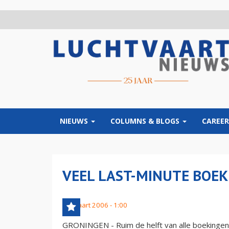
Overslaan
en
naar
de
inhoud
gaan
NIEUWS
COLUMNS & BLOGS
CAREER
VEEL LAST-MINUTE BOEK
13 maart 2006 - 1:00
GRONINGEN - Ruim de helft van alle boekinge