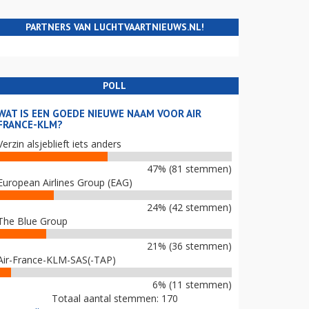
PARTNERS VAN LUCHTVAARTNIEUWS.NL!
POLL
WAT IS EEN GOEDE NIEUWE NAAM VOOR AIR
FRANCE-KLM?
Verzin alsjeblieft iets anders
47% (81 stemmen)
European Airlines Group (EAG)
24% (42 stemmen)
The Blue Group
21% (36 stemmen)
Air-France-KLM-SAS(-TAP)
6% (11 stemmen)
Totaal aantal stemmen: 170