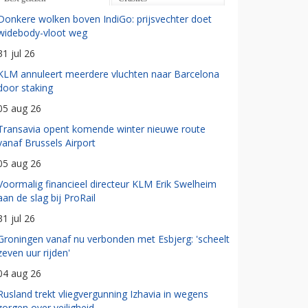
Donkere wolken boven IndiGo: prijsvechter doet
widebody-vloot weg
31 jul 26
KLM annuleert meerdere vluchten naar Barcelona
door staking
05 aug 26
Transavia opent komende winter nieuwe route
vanaf Brussels Airport
05 aug 26
Voormalig financieel directeur KLM Erik Swelheim
aan de slag bij ProRail
31 jul 26
Groningen vanaf nu verbonden met Esbjerg: 'scheelt
zeven uur rijden'
04 aug 26
Rusland trekt vliegvergunning Izhavia in wegens
zorgen over veiligheid