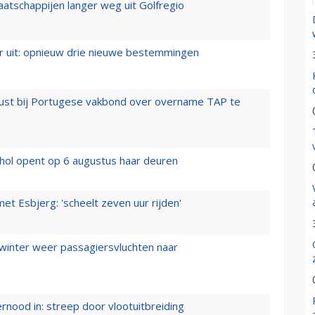
aatschappijen langer weg uit Golfregio
er uit: opnieuw drie nieuwe bestemmingen
rust bij Portugese vakbond over overname TAP te
hol opent op 6 augustus haar deuren
t Esbjerg: 'scheelt zeven uur rijden'
 winter weer passagiersvluchten naar
ernood in: streep door vlootuitbreiding